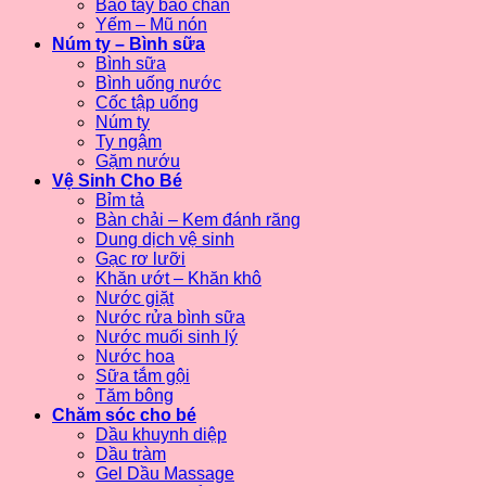
Bao tay bao chân
Yếm – Mũ nón
Núm ty – Bình sữa
Bình sữa
Bình uống nước
Cốc tập uống
Núm ty
Ty ngậm
Gặm nướu
Vệ Sinh Cho Bé
Bỉm tả
Bàn chải – Kem đánh răng
Dung dịch vệ sinh
Gạc rơ lưỡi
Khăn ướt – Khăn khô
Nước giặt
Nước rửa bình sữa
Nước muối sinh lý
Nước hoa
Sữa tắm gội
Tăm bông
Chăm sóc cho bé
Dầu khuynh diệp
Dầu tràm
Gel Dầu Massage