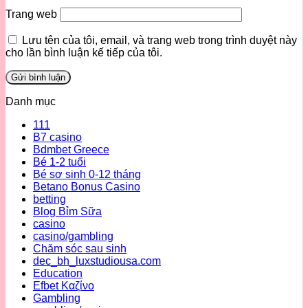
Trang web
Lưu tên của tôi, email, và trang web trong trình duyệt này
cho lần bình luận kế tiếp của tôi.
Danh mục
111
B7 casino
Bdmbet Greece
Bé 1-2 tuổi
Bé sơ sinh 0-12 tháng
Betano Bonus Casino
betting
Blog Bỉm Sữa
casino
casino/gambling
Chăm sóc sau sinh
dec_bh_luxstudiousa.com
Education
Efbet Καζίνο
Gambling