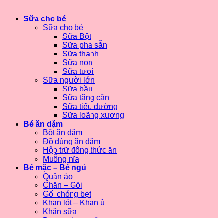
Sữa cho bé
Sữa cho bé
Sữa Bột
Sữa pha sẵn
Sữa thanh
Sữa non
Sữa tươi
Sữa người lớn
Sữa bầu
Sữa tăng cân
Sữa tiểu đường
Sữa loãng xương
Bé ăn dặm
Bột ăn dặm
Đồ dùng ăn dặm
Hộp trữ đông thức ăn
Muỗng nĩa
Bé mặc – Bé ngủ
Quần áo
Chăn – Gối
Gối chóng bẹt
Khăn lót – Khăn ủ
Khăn sữa