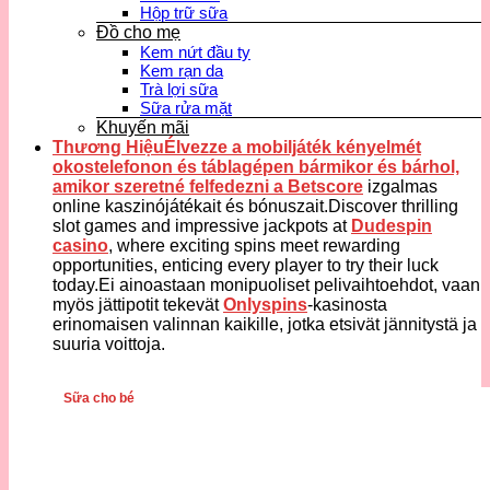
Hộp trữ sữa
Đồ cho mẹ
Kem nứt đầu ty
Kem rạn da
Trà lợi sữa
Sữa rửa mặt
Khuyến mãi
Thương HiệuÉlvezze a mobiljáték kényelmét
okostelefonon és táblagépen bármikor és bárhol,
amikor szeretné felfedezni a
Betscore
izgalmas
online kaszinójátékait és bónuszait.Discover thrilling
slot games and impressive jackpots at
Dudespin
casino
, where exciting spins meet rewarding
opportunities, enticing every player to try their luck
today.Ei ainoastaan monipuoliset pelivaihtoehdot, vaan
myös jättipotit tekevät
Onlyspins
-kasinosta
erinomaisen valinnan kaikille, jotka etsivät jännitystä ja
suuria voittoja.
Sữa cho bé