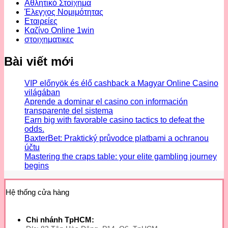
Αθλητικό Στοίχημα
Έλεγχος Νομιμότητας
Εταιρείες
Καζίνο Online 1win
στοιχηματικες
Bài viết mới
VIP előnyök és élő cashback a Magyar Online Casino
világában
Aprende a dominar el casino con información
transparente del sistema
Earn big with favorable casino tactics to defeat the
odds.
BaxterBet: Praktický průvodce platbami a ochranou
účtu
Mastering the craps table: your elite gambling journey
begins
Hệ thống cửa hàng
Chi nhánh TpHCM: