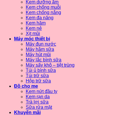
Kem dưỡng ẩm
Kem chống muỗi
Kem chống nắng
Kem đa năng
Kem hăm
Kem nẻ
Xịt mũi
Máy móc thiết bị
Máy đun nước
Máy hâm sữa
Máy hút mũi
Máy lắc bình sữa
Máy sấy khô – tiệt trùng
Túi ủ bình sữa
Túi trữ sữa
Hộp trữ sữa
Đồ cho mẹ
Kem nứt đầu ty
Kem rạn da
Trà lợi sữa
Sữa rửa mặt
Khuyến mãi