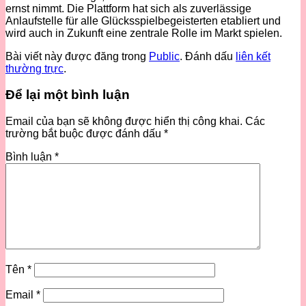
ernst nimmt. Die Plattform hat sich als zuverlässige
Anlaufstelle für alle Glücksspielbegeisterten etabliert und
wird auch in Zukunft eine zentrale Rolle im Markt spielen.
Bài viết này được đăng trong
Public
. Đánh dấu
liên kết
thường trực
.
Để lại một bình luận
Email của bạn sẽ không được hiển thị công khai.
Các
trường bắt buộc được đánh dấu
*
Bình luận
*
Tên
*
Email
*