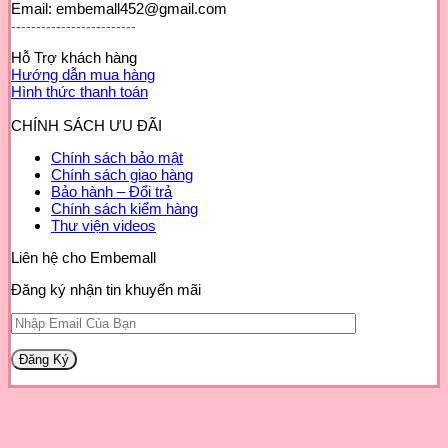
Email: embemall452@gmail.com
-------------------------
Hỗ Trợ khách hàng
Hướng dẫn mua hàng
Hình thức thanh toán
CHÍNH SÁCH ƯU ĐÃI
Chính sách bảo mật
Chính sách giao hàng
Bảo hành – Đổi trả
Chính sách kiểm hàng
Thư viện videos
Liên hệ cho Embemall
Đăng ký nhận tin khuyến mãi