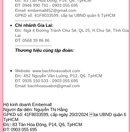
Đ/c: 83 Tân Hòa Đông, P14, Q6, TpHCM
ĐT: 0946 990 791 - 0903 055 695
Email: embemall452@gmail.com
GPKD số: 41F8033599, cấp tại UBND quận 6 TpHCM
-------------------------
Chi nhánh Gia Lai:
Đ/c: Ngã 4 Đường Tránh Chư Sê, QL 25, H.Chư Sê, Tỉnh Gia
Lai
ĐT: 0568 39 86 86
-------------------------
Thương hiệu cùng tập đoàn:
Website: www.bachhoasuabot.com
Đ/c: 452 Nguyễn Văn Luông, P12, Q6, TpHCM
ĐT: 0935 150 533 - 0903 055 695
Email: bachhoasuabot@gmail.com
Hộ kinh doanh Embemall
Người đại diện: Nguyễn Thị Hằng
GPKD số: 41F8033599, cấp ngày 20/2/2024 tại UBND quận 6
TpHCM
Đ/c: 83 Tân Hòa Đông, P14, Q6, TpHCM
ĐT: 0903 055 695