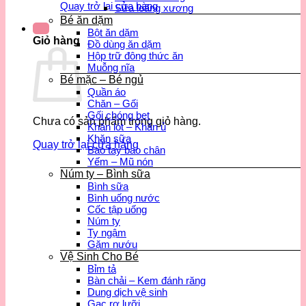
Quay trở lại cửa hàng
Sữa loãng xương
Bé ăn dặm
Bột ăn dặm
Giỏ hàng
Đồ dùng ăn dặm
Hộp trữ đông thức ăn
Muỗng nĩa
Bé mặc – Bé ngủ
Quần áo
Chăn – Gối
Gối chóng bẹt
Chưa có sản phẩm trong giỏ hàng.
Khăn lót – Khăn ủ
Khăn sữa
Quay trở lại cửa hàng
Bao tay bao chân
Yếm – Mũ nón
Núm ty – Bình sữa
Bình sữa
Bình uống nước
Cốc tập uống
Núm ty
Ty ngậm
Gặm nướu
Vệ Sinh Cho Bé
Bỉm tả
Bàn chải – Kem đánh răng
Dung dịch vệ sinh
Gạc rơ lưỡi