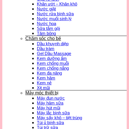
Khăn ướt – Khăn khô
Nước giặt
Nước rửa bình sữa
Nước muối sinh lý
Nước hoa
Sữa tắm gội
Tăm bông
Chăm sóc cho bé
Dầu khuynh diệp
Dầu tràm
Gel Dầu Massage
Kem dưỡng ẩm
Kem chống muỗi
Kem chống nắng
Kem đa năng
Kem hăm
Kem nẻ
Xịt mũi
Máy móc thiết bị
Máy đun nước
Máy hâm sữa
Máy hút mũi
Máy lắc bình sữa
Máy sấy khô – tiệt trùng
Túi ủ bình sữa
Túi trữ sữa