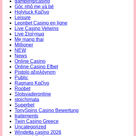
gambling/casino
Góc nhỏ mẹ và bé
Holyluck Καζίνο
Leisure
Leonbet Casino en ligne
Live Casino Velwins
Live Στοίχημα
Mẹ mang thai
Millioner
NEW
News
Online Casino
Online Casino Efbet
Pistolo αξιολόγηση
Public
Ragnaro Καζίνο
Roobet
Slotsvaderonline
stoichimata
Superbet
TonySpins Casino Bewertung
traitements
Twin Casino Greece
Uncategorized
Windetta casino 2026