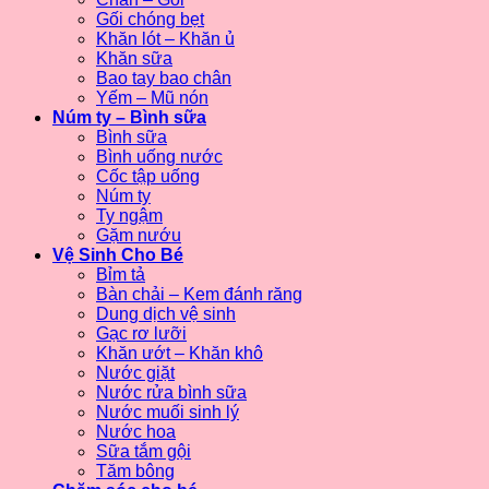
Gối chóng bẹt
Khăn lót – Khăn ủ
Khăn sữa
Bao tay bao chân
Yếm – Mũ nón
Núm ty – Bình sữa
Bình sữa
Bình uống nước
Cốc tập uống
Núm ty
Ty ngậm
Gặm nướu
Vệ Sinh Cho Bé
Bỉm tả
Bàn chải – Kem đánh răng
Dung dịch vệ sinh
Gạc rơ lưỡi
Khăn ướt – Khăn khô
Nước giặt
Nước rửa bình sữa
Nước muối sinh lý
Nước hoa
Sữa tắm gội
Tăm bông