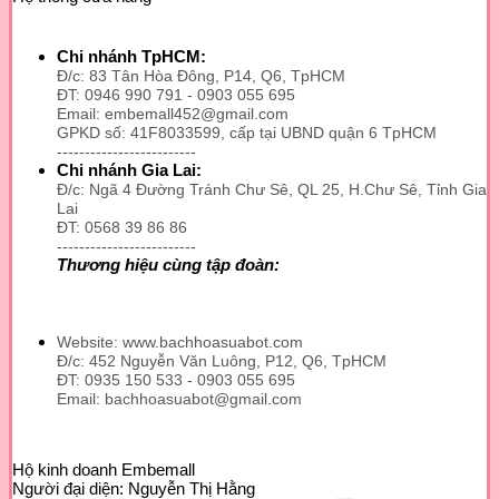
này
có
nhiều
Chi nhánh TpHCM:
biến
Đ/c: 83 Tân Hòa Đông, P14, Q6, TpHCM
thể.
ĐT: 0946 990 791 - 0903 055 695
Email: embemall452@gmail.com
Các
GPKD số: 41F8033599, cấp tại UBND quận 6 TpHCM
tùy
-------------------------
chọn
Chi nhánh Gia Lai:
có
Đ/c: Ngã 4 Đường Tránh Chư Sê, QL 25, H.Chư Sê, Tỉnh Gia
thể
Lai
được
ĐT: 0568 39 86 86
chọn
-------------------------
trên
Thương hiệu cùng tập đoàn:
trang
sản
phẩm
Website: www.bachhoasuabot.com
Đ/c: 452 Nguyễn Văn Luông, P12, Q6, TpHCM
ĐT: 0935 150 533 - 0903 055 695
Email: bachhoasuabot@gmail.com
Hộ kinh doanh Embemall
Người đại diện: Nguyễn Thị Hằng