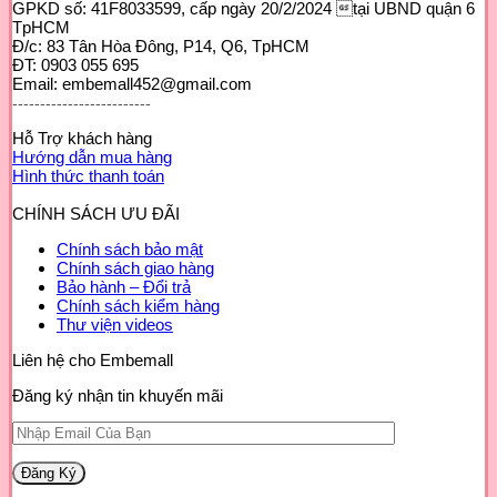
GPKD số: 41F8033599, cấp ngày 20/2/2024 tại UBND quận 6
TpHCM
Đ/c: 83 Tân Hòa Đông, P14, Q6, TpHCM
ĐT: 0903 055 695
Email: embemall452@gmail.com
-------------------------
Hỗ Trợ khách hàng
Hướng dẫn mua hàng
Hình thức thanh toán
CHÍNH SÁCH ƯU ĐÃI
Chính sách bảo mật
Chính sách giao hàng
Bảo hành – Đổi trả
Chính sách kiểm hàng
Thư viện videos
Liên hệ cho Embemall
Đăng ký nhận tin khuyến mãi