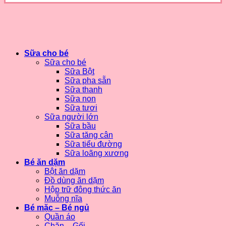
Sữa cho bé
Sữa cho bé
Sữa Bột
Sữa pha sẵn
Sữa thanh
Sữa non
Sữa tươi
Sữa người lớn
Sữa bầu
Sữa tăng cân
Sữa tiểu đường
Sữa loãng xương
Bé ăn dặm
Bột ăn dặm
Đồ dùng ăn dặm
Hộp trữ đông thức ăn
Muỗng nĩa
Bé mặc – Bé ngủ
Quần áo
Chăn – Gối