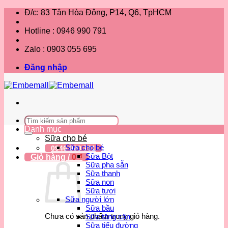
Bỏ
Đ/c: 83 Tân Hòa Đông, P14, Q6, TpHCM
qua
nội
Hotline : 0946 990 791
dung
Zalo : 0903 055 695
Đăng nhập
Tìm
kiếm:
Danh mục
Sữa cho bé
Sữa cho bé
0946 990 791
Sữa Bột
Giỏ hàng /
0
₫
Sữa pha sẵn
Sữa thanh
Sữa non
Sữa tươi
Sữa người lớn
Sữa bầu
Chưa có sản phẩm trong giỏ hàng.
Sữa tăng cân
Sữa tiểu đường