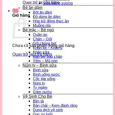
Quay trở lại cửa hàng
Sữa loãng xương
Bé ăn dặm
Bột ăn dặm
Giỏ hàng
Đồ dùng ăn dặm
Hộp trữ đông thức ăn
Muỗng nĩa
Bé mặc – Bé ngủ
Quần áo
Chăn – Gối
Gối chóng bẹt
Chưa có sản phẩm trong giỏ hàng.
Khăn lót – Khăn ủ
Khăn sữa
Quay trở lại cửa hàng
Bao tay bao chân
Yếm – Mũ nón
Núm ty – Bình sữa
Bình sữa
Bình uống nước
Cốc tập uống
Núm ty
Ty ngậm
Gặm nướu
Vệ Sinh Cho Bé
Bỉm tả
Bàn chải – Kem đánh răng
Dung dịch vệ sinh
Gạc rơ lưỡi