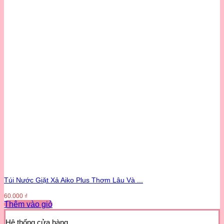
Túi Nước Giặt Xả Aiko Plus Thơm Lâu Và ...
60.000
₫
Thêm vào giỏ
Sản
phẩm
Hệ thống cửa hàng