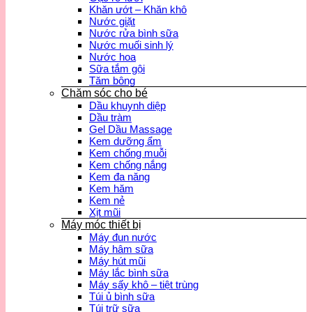
Khăn ướt – Khăn khô
Nước giặt
Nước rửa bình sữa
Nước muối sinh lý
Nước hoa
Sữa tắm gội
Tăm bông
Chăm sóc cho bé
Dầu khuynh diệp
Dầu tràm
Gel Dầu Massage
Kem dưỡng ẩm
Kem chống muỗi
Kem chống nắng
Kem đa năng
Kem hăm
Kem nẻ
Xịt mũi
Máy móc thiết bị
Máy đun nước
Máy hâm sữa
Máy hút mũi
Máy lắc bình sữa
Máy sấy khô – tiệt trùng
Túi ủ bình sữa
Túi trữ sữa