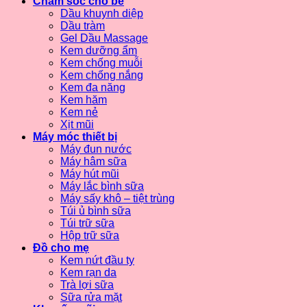
Chăm sóc cho bé
Dầu khuynh diệp
Dầu tràm
Gel Dầu Massage
Kem dưỡng ẩm
Kem chống muỗi
Kem chống nắng
Kem đa năng
Kem hăm
Kem nẻ
Xịt mũi
Máy móc thiết bị
Máy đun nước
Máy hâm sữa
Máy hút mũi
Máy lắc bình sữa
Máy sấy khô – tiệt trùng
Túi ủ bình sữa
Túi trữ sữa
Hộp trữ sữa
Đồ cho mẹ
Kem nứt đầu ty
Kem rạn da
Trà lợi sữa
Sữa rửa mặt