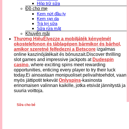
Hộp trữ sữa
Đồ cho mẹ
Kem nứt đầu ty
Kem rạn da
Trà lợi sữa
Sữa rửa mặt
Khuyến mãi
Thương HiệuÉlvezze a mobiljáték kényelmét
okostelefonon és táblagépen bármikor és bárhol,
amikor szeretné felfedezni a
Betscore
izgalmas
online kaszinójátékait és bónuszait.Discover thrilling
slot games and impressive jackpots at
Dudespin
casino
, where exciting spins meet rewarding
opportunities, enticing every player to try their luck
today.Ei ainoastaan monipuoliset pelivaihtoehdot, vaan
myös jättipotit tekevät
Onlyspins
-kasinosta
erinomaisen valinnan kaikille, jotka etsivät jännitystä ja
suuria voittoja.
Sữa cho bé