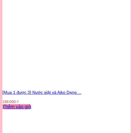
[Mua 1 được 3] Nước giặt xả Aiko Dạng ...
199.000
₫
Thêm vào giỏ
Sản
phẩm
này
có