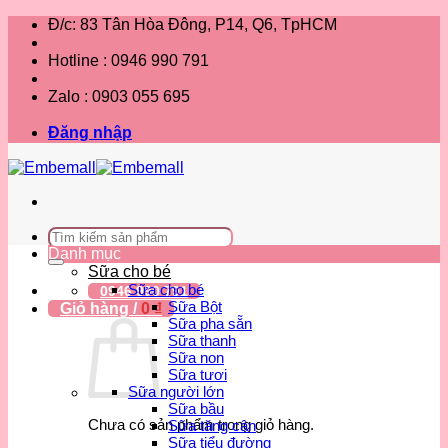
Bỏ
Đ/c: 83 Tân Hòa Đông, P14, Q6, TpHCM
qua
nội
Hotline : 0946 990 791
dung
Zalo : 0903 055 695
Đăng nhập
Tìm
kiếm:
Danh mục
Sữa cho bé
Sữa cho bé
0946 990 791
Sữa Bột
Giỏ hàng /
0
₫
Sữa pha sẵn
Sữa thanh
Sữa non
Sữa tươi
Sữa người lớn
Sữa bầu
Chưa có sản phẩm trong giỏ hàng.
Sữa tăng cân
Sữa tiểu đường