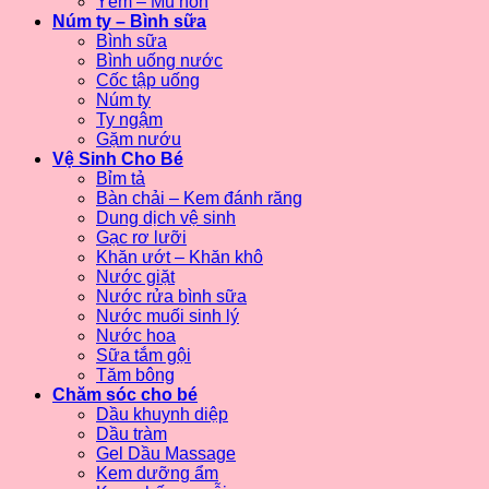
Yếm – Mũ nón
Núm ty – Bình sữa
Bình sữa
Bình uống nước
Cốc tập uống
Núm ty
Ty ngậm
Gặm nướu
Vệ Sinh Cho Bé
Bỉm tả
Bàn chải – Kem đánh răng
Dung dịch vệ sinh
Gạc rơ lưỡi
Khăn ướt – Khăn khô
Nước giặt
Nước rửa bình sữa
Nước muối sinh lý
Nước hoa
Sữa tắm gội
Tăm bông
Chăm sóc cho bé
Dầu khuynh diệp
Dầu tràm
Gel Dầu Massage
Kem dưỡng ẩm