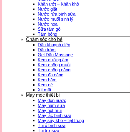
Khăn ướt – Khăn khô
Nước giặt
Nước rửa bình sữa
Nước muối sinh lý
Nước hoa
Sữa tắm gội
Tăm bông
Chăm sóc cho bé
Dầu khuynh diệp
Dầu tràm
Gel Dầu Massage
Kem dưỡng ẩm
Kem chống muỗi
Kem chống nắng
Kem đa năng
Kem hăm
Kem nẻ
Xịt mũi
Máy móc thiết bị
Máy đun nước
Máy hâm sữa
Máy hút mũi
Máy lắc bình sữa
Máy sấy khô – tiệt trùng
Túi ủ bình sữa
Túi trữ sữa