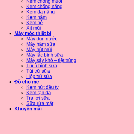
Kem chống muỗi
Kem chống nắng
Kem đa năng
Kem hăm
Kem nẻ
Xịt mũi
Máy móc thiết bị
Máy đun nước
Máy hâm sữa
Máy hút mũi
Máy lắc bình sữa
Máy sấy khô – tiệt trùng
Túi ủ bình sữa
Túi trữ sữa
Hộp trữ sữa
Đồ cho mẹ
Kem nứt đầu ty
Kem rạn da
Trà lợi sữa
Sữa rửa mặt
Khuyến mãi