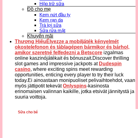
Hộp trữ sữa
Đồ cho mẹ
Kem nứt đầu ty
Kem rạn da
Trà lợi sữa
Sữa rửa mặt
Khuyến mãi
Thương HiệuÉlvezze a mobiljáték kényelmét
okostelefonon és táblagépen bármikor és bárhol,
amikor szeretné felfedezni a
Betscore
izgalmas
online kaszinójátékait és bónuszait.Discover thrilling
slot games and impressive jackpots at
Dudespin
casino
, where exciting spins meet rewarding
opportunities, enticing every player to try their luck
today.Ei ainoastaan monipuoliset pelivaihtoehdot, vaan
myös jättipotit tekevät
Onlyspins
-kasinosta
erinomaisen valinnan kaikille, jotka etsivät jännitystä ja
suuria voittoja.
Sữa cho bé