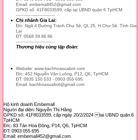
Email: embemall452@gmail.com
Các
GPKD số: 41F8033599, cấp tại UBND quận 6 TpHCM
tùy
-------------------------
chọn
Chi nhánh Gia Lai:
có
Đ/c: Ngã 4 Đường Tránh Chư Sê, QL 25, H.Chư Sê, Tỉnh Gia
thể
Lai
được
ĐT: 0568 39 86 86
chọn
-------------------------
trên
Thương hiệu cùng tập đoàn:
trang
sản
phẩm
Website: www.bachhoasuabot.com
Đ/c: 452 Nguyễn Văn Luông, P12, Q6, TpHCM
ĐT: 0935 150 533 - 0903 055 695
Email: bachhoasuabot@gmail.com
Hộ kinh doanh Embemall
Người đại diện: Nguyễn Thị Hằng
GPKD số: 41F8033599, cấp ngày 20/2/2024 tại UBND quận 6
TpHCM
Đ/c: 83 Tân Hòa Đông, P14, Q6, TpHCM
ĐT: 0903 055 695
Email: embemall452@gmail.com