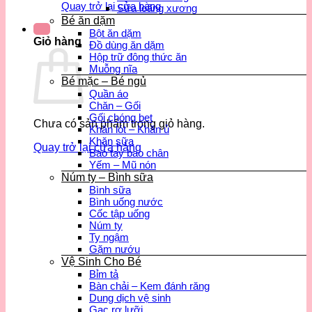
Quay trở lại cửa hàng
Sữa loãng xương
Bé ăn dặm
Bột ăn dặm
Giỏ hàng
Đồ dùng ăn dặm
Hộp trữ đông thức ăn
Muỗng nĩa
Bé mặc – Bé ngủ
Quần áo
Chăn – Gối
Gối chóng bẹt
Chưa có sản phẩm trong giỏ hàng.
Khăn lót – Khăn ủ
Khăn sữa
Quay trở lại cửa hàng
Bao tay bao chân
Yếm – Mũ nón
Núm ty – Bình sữa
Bình sữa
Bình uống nước
Cốc tập uống
Núm ty
Ty ngậm
Gặm nướu
Vệ Sinh Cho Bé
Bỉm tả
Bàn chải – Kem đánh răng
Dung dịch vệ sinh
Gạc rơ lưỡi