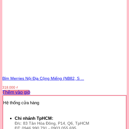
Bỉm Merries Nội Địa Cộng Miếng (NB82, S ...
318.000
₫
Thêm vào giỏ
Sản
phẩm
Hệ thống cửa hàng
này
có
nhiều
Chi nhánh TpHCM:
biến
Đ/c: 83 Tân Hòa Đông, P14, Q6, TpHCM
thể.
ĐT: 0946 990 791 - 0903 055 695