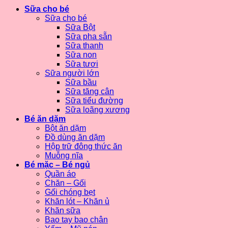
Sữa cho bé
Sữa cho bé
Sữa Bột
Sữa pha sẵn
Sữa thanh
Sữa non
Sữa tươi
Sữa người lớn
Sữa bầu
Sữa tăng cân
Sữa tiểu đường
Sữa loãng xương
Bé ăn dặm
Bột ăn dặm
Đồ dùng ăn dặm
Hộp trữ đông thức ăn
Muỗng nĩa
Bé mặc – Bé ngủ
Quần áo
Chăn – Gối
Gối chóng bẹt
Khăn lót – Khăn ủ
Khăn sữa
Bao tay bao chân