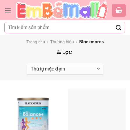
Bỏ
qua
nội
Tìm
dung
kiếm:
Blackmores
Trang chủ
/
Thương hiệu
/
LỌC