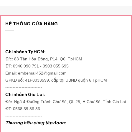
này
có
nhiều
biến
HỆ THỐNG CỬA HÀNG
thể.
Các
tùy
chọn
có
Chi nhánh TpHCM:
thể
Đ/c: 83 Tân Hòa Đông, P14, Q6, TpHCM
được
ĐT: 0946 990 791 - 0903 055 695
chọn
Email: embemall452@gmail.com
trên
GPKD số: 41F8033599, cấp tại UBND quận 6 TpHCM
trang
-------------------------
sản
phẩm
Chi nhánh Gia Lai:
Đ/c: Ngã 4 Đường Tránh Chư Sê, QL 25, H.Chư Sê, Tỉnh Gia Lai
ĐT: 0568 39 86 86
-------------------------
Thương hiệu cùng tập đoàn: