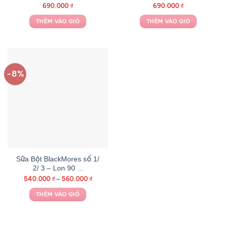
690.000
₫
690.000
₫
THÊM VÀO GIỎ
THÊM VÀO GIỎ
-8%
Sữa Bột BlackMores số 1/
2/ 3 – Lon 90 ...
540.000
₫
560.000
₫
–
THÊM VÀO GIỎ
Sản
phẩm