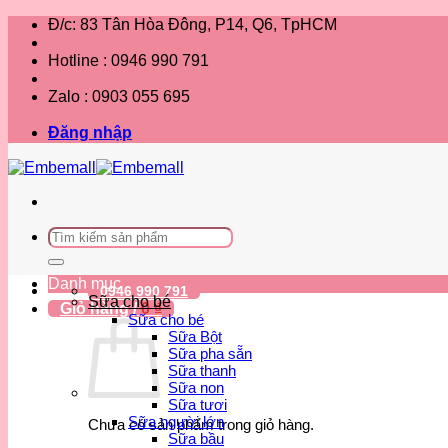
Bỏ
Đ/c: 83 Tân Hòa Đông, P14, Q6, TpHCM
qua
nội
Hotline : 0946 990 791
dung
Zalo : 0903 055 695
Đăng nhập
Tìm
kiếm:
Danh mục
0946 990 791
Sữa cho bé
Giỏ hàng /
0
₫
Sữa cho bé
Sữa Bột
Sữa pha sẵn
Sữa thanh
Sữa non
Sữa tươi
Sữa người lớn
Chưa có sản phẩm trong giỏ hàng.
Sữa bầu