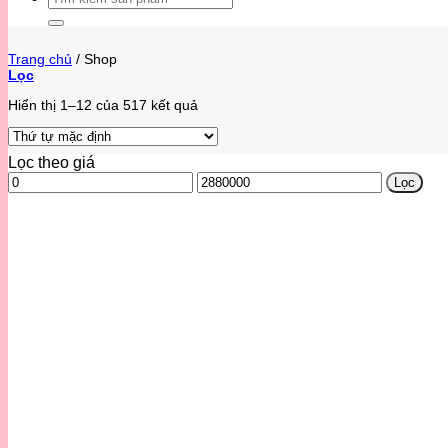
kiếm:
Trang chủ
/
Shop
Lọc
Hiển thị 1–12 của 517 kết quả
Lọc theo giá
Giá
Giá
Lọc
thấp
cao
nhất
nhất