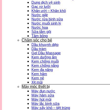
Dung dịch vệ sinh
Gạc rơ lưỡi
Khăn ướt – Khăn khô
Nước giặt
Nước rửa bình sữa
Nước muối sinh lý
Nước hoa
Sữa tắm gội
Tăm bông
Chăm sóc cho bé
Dầu khuynh diệp
Dầu tràm
Gel Dầu Massage
Kem dưỡng ẩm
Kem chống muỗi
Kem chống nắng
Kem đa năng
Kem hăm
Kem nẻ
Xịt mũi
Máy móc thiết bị
Máy đun nước
Máy hâm sữa
Máy hút mũi
Máy lắc bình sữa
Máy sấy khô – tiệt trùng