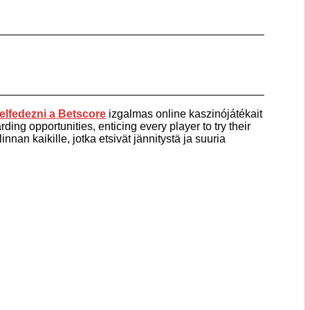
elfedezni a
Betscore
izgalmas online kaszinójátékait
ding opportunities, enticing every player to try their
nnan kaikille, jotka etsivät jännitystä ja suuria