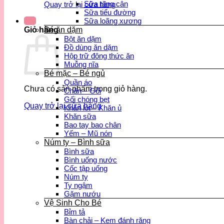
Sữa tăng cân
Quay trở lại cửa hàng
Sữa tiểu đường
Sữa loãng xương
Bé ăn dặm
Giỏ hàng
Bột ăn dặm
Đồ dùng ăn dặm
Hộp trữ đông thức ăn
Muỗng nĩa
Bé mặc – Bé ngủ
Quần áo
Chưa có sản phẩm trong giỏ hàng.
Chăn – Gối
Gối chóng bẹt
Quay trở lại cửa hàng
Khăn lót – Khăn ủ
Khăn sữa
Bao tay bao chân
Yếm – Mũ nón
Núm ty – Bình sữa
Bình sữa
Bình uống nước
Cốc tập uống
Núm ty
Ty ngậm
Gặm nướu
Vệ Sinh Cho Bé
Bỉm tả
Bàn chải – Kem đánh răng