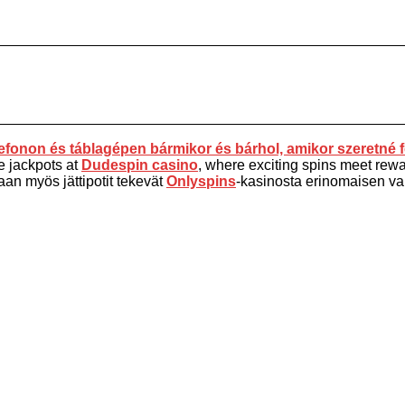
fonon és táblagépen bármikor és bárhol, amikor szeretné f
e jackpots at
Dudespin casino
, where exciting spins meet rewar
aan myös jättipotit tekevät
Onlyspins
-kasinosta erinomaisen vali