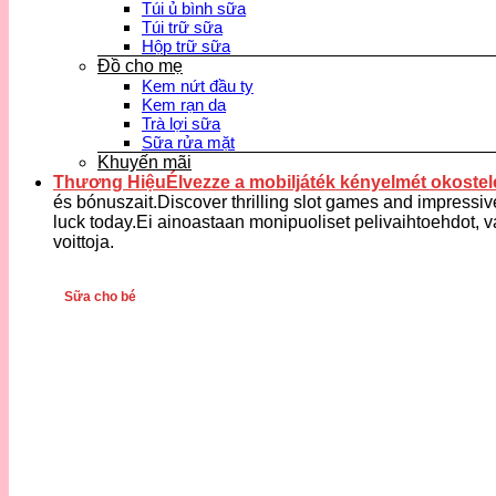
Túi ủ bình sữa
Túi trữ sữa
Hộp trữ sữa
Đồ cho mẹ
Kem nứt đầu ty
Kem rạn da
Trà lợi sữa
Sữa rửa mặt
Khuyến mãi
Thương HiệuÉlvezze a mobiljáték kényelmét okostele
és bónuszait.Discover thrilling slot games and impressiv
luck today.Ei ainoastaan monipuoliset pelivaihtoehdot, v
voittoja.
Sữa cho bé