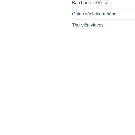
Bảo hành – Đổi trả
chọn
trên
Chính sách kiểm hàng
trang
sản
Thư viện videos
phẩm