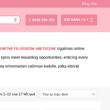
Đăng nhập
0946 990 791
GIỎ HÀNG /
0
₫
izgalmas online
ERETNÉ FELFEDEZNI A
BETSCORE
g spins meet rewarding opportunities, enticing every
sta erinomaisen valinnan kaikille, jotka etsivät
hị 1–12 của 17 kết quả