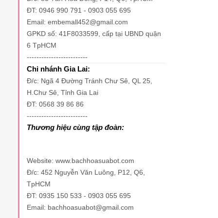
ĐT: 0946 990 791 - 0903 055 695
Email: embemall452@gmail.com
GPKD số: 41F8033599, cấp tại UBND quận
6 TpHCM
-------------------------
Chi nhánh Gia Lai:
Đ/c: Ngã 4 Đường Tránh Chư Sê, QL 25,
H.Chư Sê, Tỉnh Gia Lai
ĐT: 0568 39 86 86
-------------------------
Thương hiệu cùng tập đoàn:
Website: www.bachhoasuabot.com
Đ/c: 452 Nguyễn Văn Luông, P12, Q6,
TpHCM
ĐT: 0935 150 533 - 0903 055 695
Email: bachhoasuabot@gmail.com