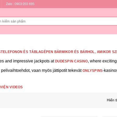
Zalo : 0903 055 695
:
TELEFONON ÉS TÁBLAGÉPEN BÁRMIKOR ÉS BÁRHOL, AMIKOR SZ
mes and impressive jackpots at
, where excitin
DUDESPIN CASINO
t pelivaihtoehdot, vaan myös jättipotit tekevät
-kasino
ONLYSPINS
VIỆN VIDEOS
Hiển t