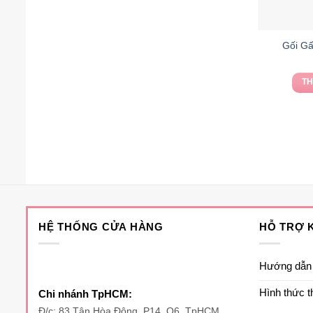
Gối Gấ
TH
HỆ THỐNG CỬA HÀNG
HỖ TRỢ 
Hướng dẫn
Hình thức t
Chi nhánh TpHCM:
Đ/c: 83 Tân Hòa Đông, P14, Q6, TpHCM