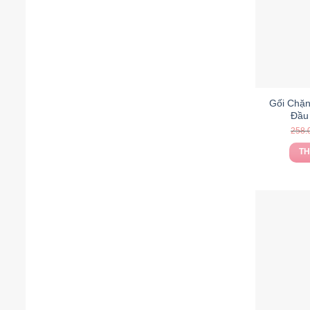
Gối Chặn
Đầu
258.
TH