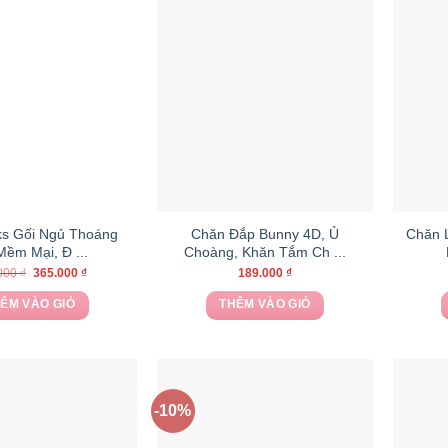
s Gối Ngủ Thoáng
Chăn Đắp Bunny 4D, Ủ
Chăn 
Mềm Mại, Đ ...
Choàng, Khăn Tắm Ch ...
Giá
Giá
000
₫
365.000
₫
189.000
₫
gốc
hiện
là:
tại
ÊM VÀO GIỎ
THÊM VÀO GIỎ
400.000 ₫.
là:
365.000 ₫.
-10%