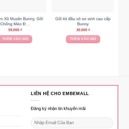
m Xô Muslin Bunny, Gối
Gối lót đầu xô sơ sinh cao cấp
Chống Méo Đ ...
Bunny
59.000
₫
30.000
₫
THÊM VÀO GIỎ
THÊM VÀO GIỎ
Sản
phẩm
này
có
nhiều
biến
thể.
Các
LIÊN HỆ CHO EMBEMALL
tùy
chọn
Đăng ký nhận tin khuyến mãi
có
thể
được