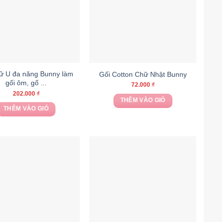
ữ U đa năng Bunny làm
Gối Cotton Chữ Nhật Bunny
gối ôm, gố ...
72.000
₫
202.000
₫
THÊM VÀO GIỎ
THÊM VÀO GIỎ