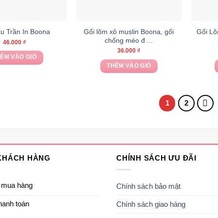
chọn
chọn
có
có
thể
thể
Gối lõm xô muslin Boona, gối
Gối Lõ
u Trần In Boona
được
được
chống méo đ ...
46.000
₫
chọn
chọn
36.000
₫
trên
trên
ÊM VÀO GIỎ
THÊM VÀO GIỎ
trang
trang
Sản
sản
sản
phẩm
phẩm
phẩm
này
1
2
có
nhiều
biến
thể.
Các
KHÁCH HÀNG
CHÍNH SÁCH ƯU ĐÃI
tùy
chọn
 mua hàng
Chính sách bảo mật
có
thể
hanh toán
Chính sách giao hàng
được