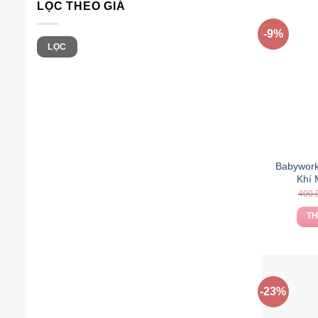
LỌC THEO GIÁ
-9%
Giá
Giá
LỌC
thấp
cao
nhất
nhất
Babywork
Khí 
400.
TH
-23%