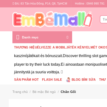
Bỏ
Đ/c: 83 Tân Hòa Đông, P14, Q6, TpHCM
Hotline : 0946 990 791
qua
nội
Tìm
dung
kiếm
Danh mục
THƯƠNG HIỆUÉLVEZZE A MOBILJÁTÉK KÉNYELMÉT OKOS
kaszinójátékait és bónuszait.Discover thrilling slot ga
player to try their luck today.Ei ainoastaan monipuolise
jännitystä ja suuria voittoja.
SẢN PHẨM HOT
FLASH SALE
BLOG BỈM SỬA
THƯ 
Trang chủ
/
Bé mặc Bé ngủ
/
Chăn Gối