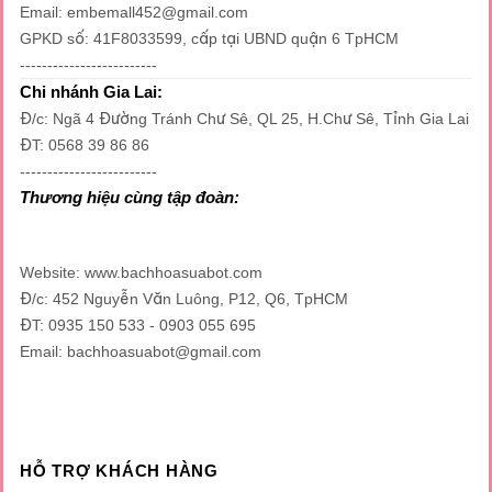
Email: embemall452@gmail.com
trên
trên
GPKD số: 41F8033599, cấp tại UBND quận 6 TpHCM
trang
trang
-------------------------
sản
sản
phẩm
phẩm
Chi nhánh Gia Lai:
Đ/c: Ngã 4 Đường Tránh Chư Sê, QL 25, H.Chư Sê, Tỉnh Gia Lai
ĐT: 0568 39 86 86
-------------------------
Thương hiệu cùng tập đoàn:
Website: www.bachhoasuabot.com
Đ/c: 452 Nguyễn Văn Luông, P12, Q6, TpHCM
ĐT: 0935 150 533 - 0903 055 695
Email: bachhoasuabot@gmail.com
HỖ TRỢ KHÁCH HÀNG