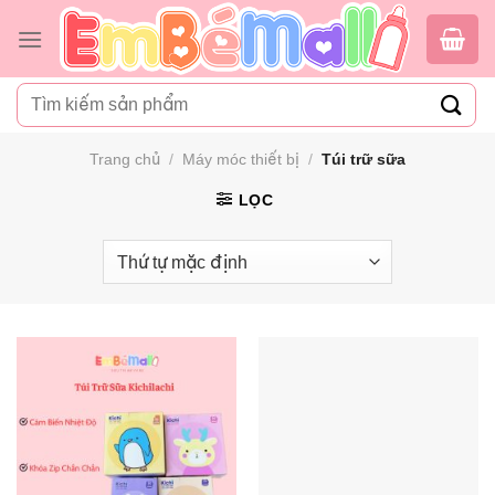
Bỏ
qua
nội
Tìm
dung
kiếm:
Trang chủ
/
Máy móc thiết bị
/
Túi trữ sữa
LỌC