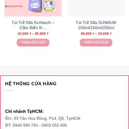
Túi Trữ Sữa Kichilachi –
Túi Trữ Sữa SUNMUM
Cảm Biến N ...
100ml/150ml/250ml
43.000
₫
–
85.000
₫
46.000
₫
–
78.000
₫
THÊM VÀO GIỎ
THÊM VÀO GIỎ
Sản
Sản
phẩm
phẩm
này
này
có
có
nhiều
nhiều
biến
biến
HỆ THỐNG CỬA HÀNG
thể.
thể.
Các
Các
tùy
tùy
chọn
chọn
có
có
Chi nhánh TpHCM:
thể
thể
Đ/c: 83 Tân Hòa Đông, P14, Q6, TpHCM
được
được
ĐT: 0946 990 791 - 0903 055 695
chọn
chọn