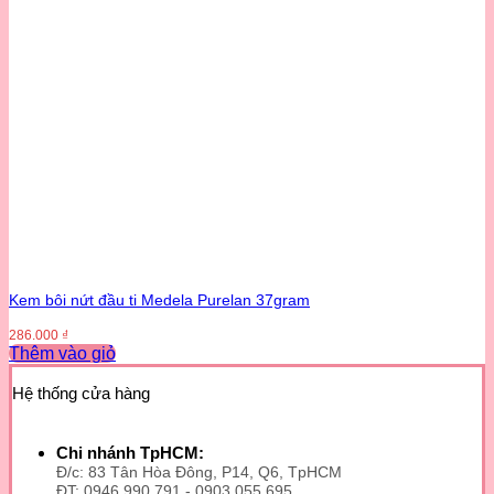
Kem bôi nứt đầu ti Medela Purelan 37gram
286.000
₫
Thêm vào giỏ
Hệ thống cửa hàng
Chi nhánh TpHCM:
Đ/c: 83 Tân Hòa Đông, P14, Q6, TpHCM
ĐT: 0946 990 791 - 0903 055 695