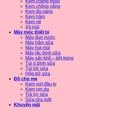
Kem chống muỗi
Kem chống nắng
Kem đa năng
Kem hăm
Kem nẻ
Xịt mũi
Máy móc thiết bị
Máy đun nước
Máy hâm sữa
Máy hút mũi
Máy lắc bình sữa
Máy sấy khô – tiệt trùng
Túi ủ bình sữa
Túi trữ sữa
Hộp trữ sữa
Đồ cho mẹ
Kem nứt đầu ty
Kem rạn da
Trà lợi sữa
Sữa rửa mặt
Khuyến mãi