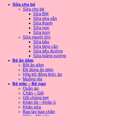
Sữa cho bé
Sữa cho bé
Sữa Bột
Sữa pha sẵn
Sữa thanh
Sữa non
Sữa tươi
Sữa người lớn
Sữa bầu
Sữa tăng cân
Sữa tiểu đường
Sữa loãng xương
Bé ăn dặm
Bột ăn dặm
Đồ dùng ăn dặm
Hộp trữ đông thức ăn
Muỗng nĩa
Bé mặc – Bé ngủ
Quần áo
Chăn – Gối
Gối chóng bẹt
Khăn lót – Khăn ủ
Khăn sữa
Bao tay bao chân