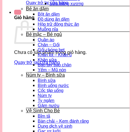
Quay trở lại cửa hàng
Sữa loãng xương
Bé ăn dặm
Bột ăn dặm
Giỏ hàng
Đồ dùng ăn dặm
Hộp trữ đông thức ăn
Muỗng nĩa
Bé mặc – Bé ngủ
Quần áo
Chăn – Gối
Gối chóng bẹt
Chưa có sản phẩm trong giỏ hàng.
Khăn lót – Khăn ủ
Khăn sữa
Quay trở lại cửa hàng
Bao tay bao chân
Yếm – Mũ nón
Núm ty – Bình sữa
Bình sữa
Bình uống nước
Cốc tập uống
Núm ty
Ty ngậm
Gặm nướu
Vệ Sinh Cho Bé
Bỉm tả
Bàn chải – Kem đánh răng
Dung dịch vệ sinh
Gạc rơ lưỡi