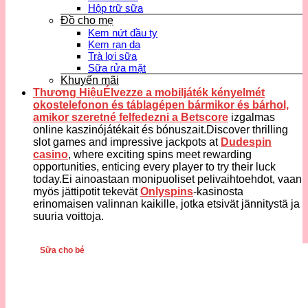
Hộp trữ sữa
Đồ cho mẹ
Kem nứt đầu ty
Kem rạn da
Trà lợi sữa
Sữa rửa mặt
Khuyến mãi
Thương HiệuÉlvezze a mobiljáték kényelmét
okostelefonon és táblagépen bármikor és bárhol,
amikor szeretné felfedezni a
Betscore
izgalmas
online kaszinójátékait és bónuszait.Discover thrilling
slot games and impressive jackpots at
Dudespin
casino
, where exciting spins meet rewarding
opportunities, enticing every player to try their luck
today.Ei ainoastaan monipuoliset pelivaihtoehdot, vaan
myös jättipotit tekevät
Onlyspins
-kasinosta
erinomaisen valinnan kaikille, jotka etsivät jännitystä ja
suuria voittoja.
Sữa cho bé