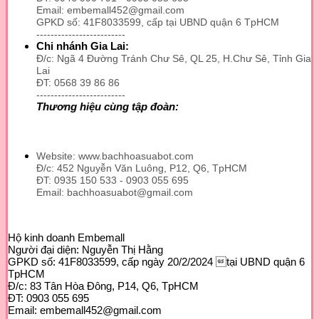
Email: embemall452@gmail.com
GPKD số: 41F8033599, cấp tại UBND quận 6 TpHCM
-------------------------
Chi nhánh Gia Lai:
Đ/c: Ngã 4 Đường Tránh Chư Sê, QL 25, H.Chư Sê, Tỉnh Gia
Lai
ĐT: 0568 39 86 86
-------------------------
Thương hiệu cùng tập đoàn:
Website: www.bachhoasuabot.com
Đ/c: 452 Nguyễn Văn Luông, P12, Q6, TpHCM
ĐT: 0935 150 533 - 0903 055 695
Email: bachhoasuabot@gmail.com
Hộ kinh doanh Embemall
Người đại diện: Nguyễn Thị Hằng
GPKD số: 41F8033599, cấp ngày 20/2/2024 tại UBND quận 6
TpHCM
Đ/c: 83 Tân Hòa Đông, P14, Q6, TpHCM
ĐT: 0903 055 695
Email: embemall452@gmail.com