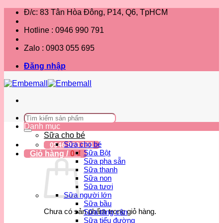
Bỏ
Đ/c: 83 Tân Hòa Đông, P14, Q6, TpHCM
qua
nội
Hotline : 0946 990 791
dung
Zalo : 0903 055 695
Đăng nhập
Tìm
kiếm:
Danh mục
Sữa cho bé
Sữa cho bé
0946 990 791
Sữa Bột
Giỏ hàng /
0
₫
Sữa pha sẵn
Sữa thanh
Sữa non
Sữa tươi
Sữa người lớn
Sữa bầu
Chưa có sản phẩm trong giỏ hàng.
Sữa tăng cân
Sữa tiểu đường