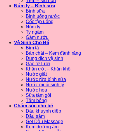
Yếm – Mũ nón
Núm ty – Bình sữa
Bình sữa
Bình uống nước
Cốc tập uống
Núm ty
Ty ngậm
Gặm nướu
Vệ Sinh Cho Bé
Bỉm tả
Bàn chải – Kem đánh răng
Dung dịch vệ sinh
Gạc rơ lưỡi
Khăn ướt – Khăn khô
Nước giặt
Nước rửa bình sữa
Nước muối sinh lý
Nước hoa
Sữa tắm gội
Tăm bông
Chăm sóc cho bé
Dầu khuynh diệp
Dầu tràm
Gel Dầu Massage
Kem dưỡng ẩm