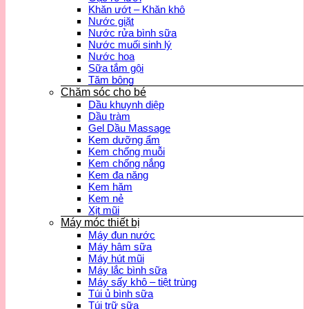
Khăn ướt – Khăn khô
Nước giặt
Nước rửa bình sữa
Nước muối sinh lý
Nước hoa
Sữa tắm gội
Tăm bông
Chăm sóc cho bé
Dầu khuynh diệp
Dầu tràm
Gel Dầu Massage
Kem dưỡng ẩm
Kem chống muỗi
Kem chống nắng
Kem đa năng
Kem hăm
Kem nẻ
Xịt mũi
Máy móc thiết bị
Máy đun nước
Máy hâm sữa
Máy hút mũi
Máy lắc bình sữa
Máy sấy khô – tiệt trùng
Túi ủ bình sữa
Túi trữ sữa