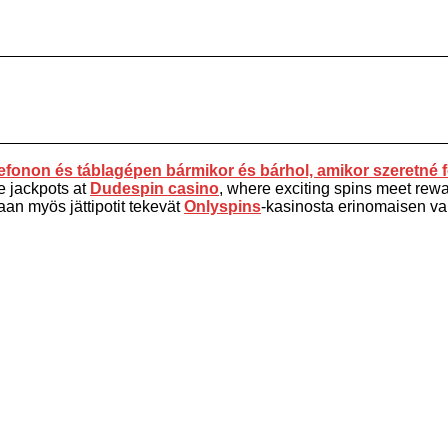
fonon és táblagépen bármikor és bárhol, amikor szeretné f
e jackpots at
Dudespin casino
, where exciting spins meet rewar
aan myös jättipotit tekevät
Onlyspins
-kasinosta erinomaisen vali