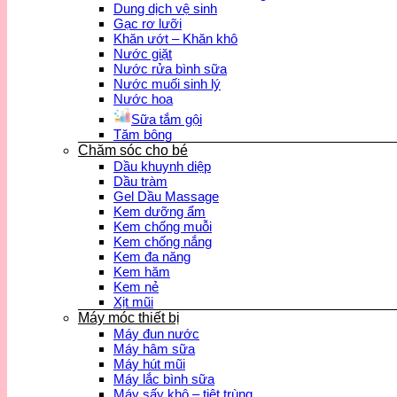
Dung dịch vệ sinh
Gạc rơ lưỡi
Khăn ướt – Khăn khô
Nước giặt
Nước rửa bình sữa
Nước muối sinh lý
Nước hoa
Sữa tắm gội
Tăm bông
Chăm sóc cho bé
Dầu khuynh diệp
Dầu tràm
Gel Dầu Massage
Kem dưỡng ẩm
Kem chống muỗi
Kem chống nắng
Kem đa năng
Kem hăm
Kem nẻ
Xịt mũi
Máy móc thiết bị
Máy đun nước
Máy hâm sữa
Máy hút mũi
Máy lắc bình sữa
Máy sấy khô – tiệt trùng