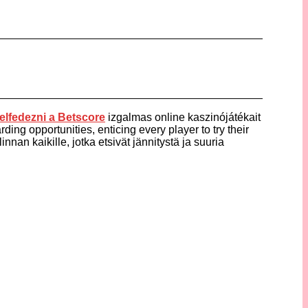
elfedezni a
Betscore
izgalmas online kaszinójátékait
ding opportunities, enticing every player to try their
nnan kaikille, jotka etsivät jännitystä ja suuria