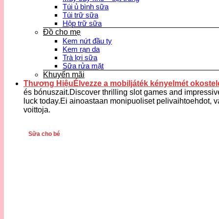
Túi ủ bình sữa
Túi trữ sữa
Hộp trữ sữa
Đồ cho mẹ
Kem nứt đầu ty
Kem rạn da
Trà lợi sữa
Sữa rửa mặt
Khuyến mãi
Thương HiệuÉlvezze a mobiljáték kényelmét okostele
és bónuszait.Discover thrilling slot games and impressiv
luck today.Ei ainoastaan monipuoliset pelivaihtoehdot, v
voittoja.
Sữa cho bé