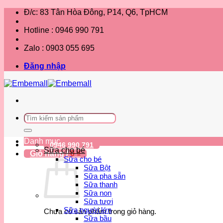
Bỏ
Đ/c: 83 Tân Hòa Đông, P14, Q6, TpHCM
qua
nội
Hotline : 0946 990 791
dung
Zalo : 0903 055 695
Đăng nhập
Tìm
kiếm:
Danh mục
0946 990 791
Sữa cho bé
Giỏ hàng /
0
₫
Sữa cho bé
Sữa Bột
Sữa pha sẵn
Sữa thanh
Sữa non
Sữa tươi
Sữa người lớn
Chưa có sản phẩm trong giỏ hàng.
Sữa bầu