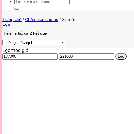
Tìm
kiếm:
Trang chủ
/
Chăm sóc cho bé
/
Xịt mũi
Lọc
Hiển thị tất cả 2 kết quả
Lọc theo giá
Giá
Giá
Lọc
thấp
cao
nhất
nhất