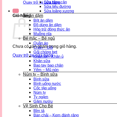
Sữa tăng cân
Quay trở lại cửa hàng
Sữa tiểu đường
Sữa loãng xương
Bé ăn dặm
Giỏ hàng
Bột ăn dặm
Đồ dùng ăn dặm
Hộp trữ đông thức ăn
Muỗng nĩa
Bé mặc – Bé ngủ
Quần áo
Chưa có sản phẩm trong giỏ hàng.
Chăn – Gối
Gối chóng bẹt
Quay trở lại cửa hàng
Khăn lót – Khăn ủ
Khăn sữa
Bao tay bao chân
Yếm – Mũ nón
Núm ty – Bình sữa
Bình sữa
Bình uống nước
Cốc tập uống
Núm ty
Ty ngậm
Gặm nướu
Vệ Sinh Cho Bé
Bỉm tả
Bàn chải – Kem đánh răng