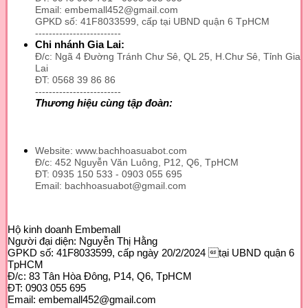
Email: embemall452@gmail.com
Các
GPKD số: 41F8033599, cấp tại UBND quận 6 TpHCM
tùy
-------------------------
chọn
Chi nhánh Gia Lai:
có
Đ/c: Ngã 4 Đường Tránh Chư Sê, QL 25, H.Chư Sê, Tỉnh Gia
thể
Lai
được
ĐT: 0568 39 86 86
chọn
-------------------------
trên
Thương hiệu cùng tập đoàn:
trang
sản
phẩm
Website: www.bachhoasuabot.com
Đ/c: 452 Nguyễn Văn Luông, P12, Q6, TpHCM
ĐT: 0935 150 533 - 0903 055 695
Email: bachhoasuabot@gmail.com
Hộ kinh doanh Embemall
Người đại diện: Nguyễn Thị Hằng
GPKD số: 41F8033599, cấp ngày 20/2/2024 tại UBND quận 6
TpHCM
Đ/c: 83 Tân Hòa Đông, P14, Q6, TpHCM
ĐT: 0903 055 695
Email: embemall452@gmail.com