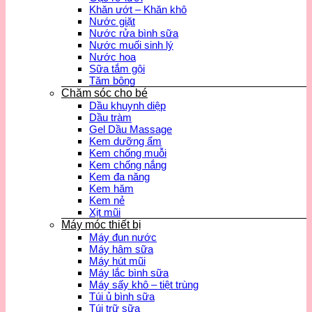
Khăn ướt – Khăn khô
Nước giặt
Nước rửa bình sữa
Nước muối sinh lý
Nước hoa
Sữa tắm gội
Tăm bông
Chăm sóc cho bé
Dầu khuynh diệp
Dầu tràm
Gel Dầu Massage
Kem dưỡng ẩm
Kem chống muỗi
Kem chống nắng
Kem đa năng
Kem hăm
Kem nẻ
Xịt mũi
Máy móc thiết bị
Máy đun nước
Máy hâm sữa
Máy hút mũi
Máy lắc bình sữa
Máy sấy khô – tiệt trùng
Túi ủ bình sữa
Túi trữ sữa