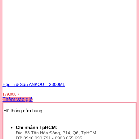
Hộp Trữ Sữa ANKOU – 2300ML
179.000
₫
Thêm vào giỏ
Sản
phẩm
Hệ thống cửa hàng
này
có
nhiều
Chi nhánh TpHCM:
biến
Đ/c: 83 Tân Hòa Đông, P14, Q6, TpHCM
thể.
ĐT: 0946 990 791 - 0903 055 695