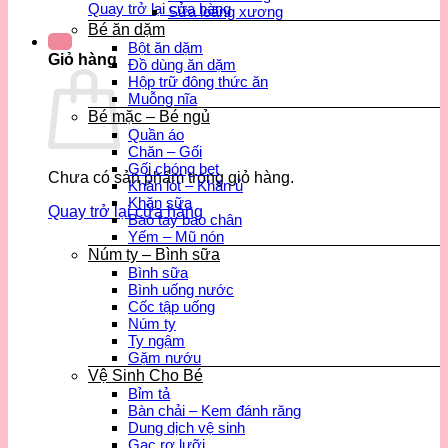
Quay trở lại cửa hàng
Sữa loãng xương
Bé ăn dặm
Bột ăn dặm
Giỏ hàng
Đồ dùng ăn dặm
Hộp trữ đông thức ăn
Muỗng nĩa
Bé mặc – Bé ngủ
Quần áo
Chăn – Gối
Gối chóng bẹt
Chưa có sản phẩm trong giỏ hàng.
Khăn lót – Khăn ủ
Khăn sữa
Quay trở lại cửa hàng
Bao tay bao chân
Yếm – Mũ nón
Núm ty – Bình sữa
Bình sữa
Bình uống nước
Cốc tập uống
Núm ty
Ty ngậm
Gặm nướu
Vệ Sinh Cho Bé
Bỉm tả
Bàn chải – Kem đánh răng
Dung dịch vệ sinh
Gạc rơ lưỡi