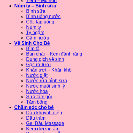
Yếm – Mũ nón
Núm ty – Bình sữa
Bình sữa
Bình uống nước
Cốc tập uống
Núm ty
Ty ngậm
Gặm nướu
Vệ Sinh Cho Bé
Bỉm tả
Bàn chải – Kem đánh răng
Dung dịch vệ sinh
Gạc rơ lưỡi
Khăn ướt – Khăn khô
Nước giặt
Nước rửa bình sữa
Nước muối sinh lý
Nước hoa
Sữa tắm gội
Tăm bông
Chăm sóc cho bé
Dầu khuynh diệp
Dầu tràm
Gel Dầu Massage
Kem dưỡng ẩm