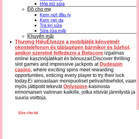
Hộp trữ sữa
Đồ cho mẹ
Kem nứt đầu ty
Kem rạn da
Trà lợi sữa
Sữa rửa mặt
Khuyến mãi
Thương HiệuÉlvezze a mobiljáték kényelmét
okostelefonon és táblagépen bármikor és bárhol,
amikor szeretné felfedezni a
Betscore
izgalmas
online kaszinójátékait és bónuszait.Discover thrilling
slot games and impressive jackpots at
Dudespin
casino
, where exciting spins meet rewarding
opportunities, enticing every player to try their luck
today.Ei ainoastaan monipuoliset pelivaihtoehdot, vaan
myös jättipotit tekevät
Onlyspins
-kasinosta
erinomaisen valinnan kaikille, jotka etsivät jännitystä ja
suuria voittoja.
Sữa cho bé