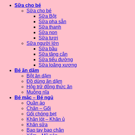
Sữa cho bé
Sữa cho bé
Sữa Bột
Sữa pha sẵn
Sữa thanh
Sữa non
Sữa tươi
Sữa người lớn
Sữa bầu
Sữa tăng cân
Sữa tiểu đường
Sữa loãng xương
Bé ăn dặm
Bột ăn dặm
Đồ dùng ăn dặm
Hộp trữ đông thức ăn
Muỗng nĩa
Bé mặc – Bé ngủ
Quần áo
Chăn – Gối
Gối chóng bẹt
Khăn lót – Khăn ủ
Khăn sữa
Bao tay bao chân