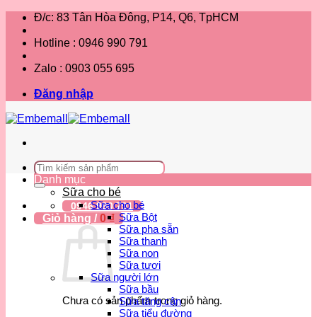
Bỏ
Đ/c: 83 Tân Hòa Đông, P14, Q6, TpHCM
qua
nội
Hotline : 0946 990 791
dung
Zalo : 0903 055 695
Đăng nhập
Tìm
kiếm:
Danh mục
Sữa cho bé
Sữa cho bé
0946 990 791
Sữa Bột
Giỏ hàng /
0
₫
Sữa pha sẵn
Sữa thanh
Sữa non
Sữa tươi
Sữa người lớn
Sữa bầu
Chưa có sản phẩm trong giỏ hàng.
Sữa tăng cân
Sữa tiểu đường