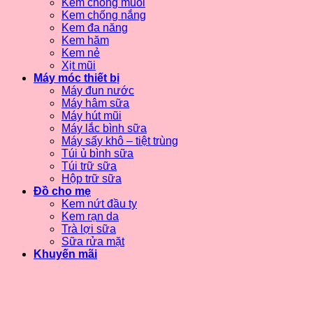
Kem chống muỗi
Kem chống nắng
Kem đa năng
Kem hăm
Kem nẻ
Xịt mũi
Máy móc thiết bị
Máy đun nước
Máy hâm sữa
Máy hút mũi
Máy lắc bình sữa
Máy sấy khô – tiệt trùng
Túi ủ bình sữa
Túi trữ sữa
Hộp trữ sữa
Đồ cho mẹ
Kem nứt đầu ty
Kem rạn da
Trà lợi sữa
Sữa rửa mặt
Khuyến mãi