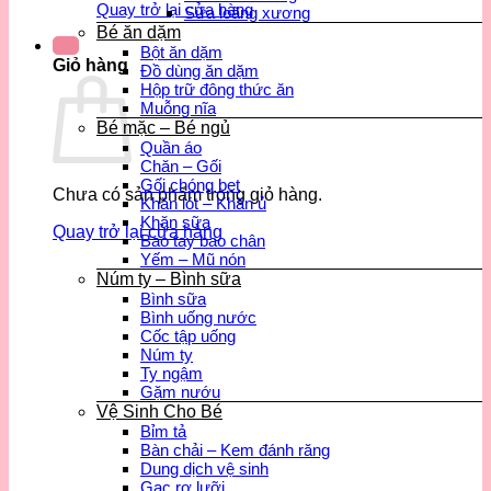
Quay trở lại cửa hàng
Sữa loãng xương
Bé ăn dặm
Bột ăn dặm
Giỏ hàng
Đồ dùng ăn dặm
Hộp trữ đông thức ăn
Muỗng nĩa
Bé mặc – Bé ngủ
Quần áo
Chăn – Gối
Gối chóng bẹt
Chưa có sản phẩm trong giỏ hàng.
Khăn lót – Khăn ủ
Khăn sữa
Quay trở lại cửa hàng
Bao tay bao chân
Yếm – Mũ nón
Núm ty – Bình sữa
Bình sữa
Bình uống nước
Cốc tập uống
Núm ty
Ty ngậm
Gặm nướu
Vệ Sinh Cho Bé
Bỉm tả
Bàn chải – Kem đánh răng
Dung dịch vệ sinh
Gạc rơ lưỡi