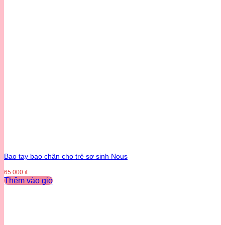
Bao tay bao chân cho trẻ sơ sinh Nous
65.000
₫
Thêm vào giỏ
Sản
phẩm
này
có