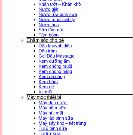
Khăn ướt – Khăn khô
Nước giặt
Nước rửa bình sữa
Nước muối sinh lý
Nước hoa
Sữa tắm gội
Tăm bông
Chăm sóc cho bé
Dầu khuynh diệp
Dầu tràm
Gel Dầu Massage
Kem dưỡng ẩm
Kem chống muỗi
Kem chống nắng
Kem đa năng
Kem hăm
Kem nẻ
Xịt mũi
Máy móc thiết bị
Máy đun nước
Máy hâm sữa
Máy hút mũi
Máy lắc bình sữa
Máy sấy khô – tiệt trùng
Túi ủ bình sữa
Túi trữ sữa