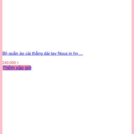
Bộ quần áo cài thẳng dài tay Nous in họ ...
240.000
₫
Thêm vào giỏ