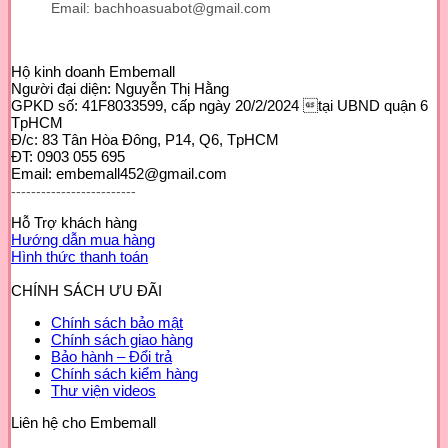
Email: bachhoasuabot@gmail.com
Hộ kinh doanh Embemall
Người đại diện: Nguyễn Thị Hằng
GPKD số: 41F8033599, cấp ngày 20/2/2024 tại UBND quận 6
TpHCM
Đ/c: 83 Tân Hòa Đông, P14, Q6, TpHCM
ĐT: 0903 055 695
Email: embemall452@gmail.com
-------------------------
Hỗ Trợ khách hàng
Hướng dẫn mua hàng
Hình thức thanh toán
CHÍNH SÁCH ƯU ĐÃI
Chính sách bảo mật
Chính sách giao hàng
Bảo hành – Đổi trả
Chính sách kiểm hàng
Thư viện videos
Liên hệ cho Embemall