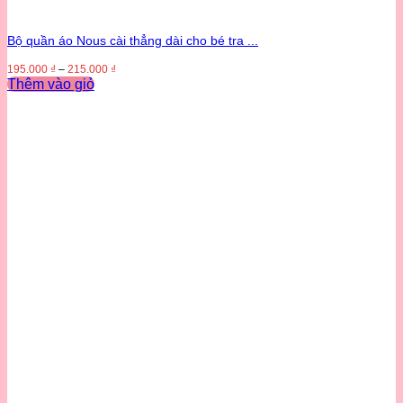
Bộ quần áo Nous cài thẳng dài cho bé tra ...
195.000
₫
–
215.000
₫
Thêm vào giỏ
Sản
phẩm
này
có
nhiều
biến
thể.
Các
tùy
chọn
có
thể
được
chọn
trên
trang
sản
phẩm