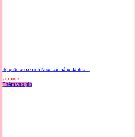
Bộ quần áo sơ sinh Nous cài thẳng dành c ...
240.000
₫
Thêm vào giỏ
Sản
phẩm
này
có
nhiều
biến
thể.
Các
tùy