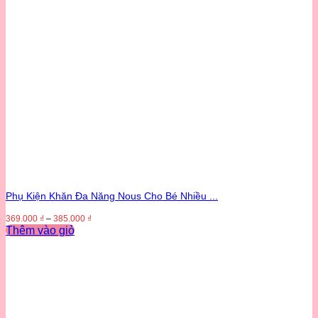
Phụ Kiện Khăn Đa Năng Nous Cho Bé Nhiều ...
369.000
₫
–
385.000
₫
Thêm vào giỏ
Sản
phẩm
này
có
nhiều
biến