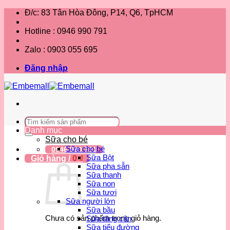
Bỏ
Đ/c: 83 Tân Hòa Đông, P14, Q6, TpHCM
qua
nội
Hotline : 0946 990 791
dung
Zalo : 0903 055 695
Đăng nhập
Tìm
kiếm:
Danh mục
Sữa cho bé
Sữa cho bé
0946 990 791
Sữa Bột
Giỏ hàng /
0
₫
Sữa pha sẵn
Sữa thanh
Sữa non
Sữa tươi
Sữa người lớn
Sữa bầu
Chưa có sản phẩm trong giỏ hàng.
Sữa tăng cân
Sữa tiểu đường