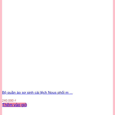
Bộ quần áo sơ sinh cài lệch Nous phối m ...
240.000
₫
Thêm vào giỏ
Sản
phẩm