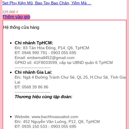
Set Phụ Kiện Mũ, Bao Tay Bao Chân, Yếm Mà ...
225.000
₫
Thêm vào giỏ
Hệ thống cửa hàng
Chi nhánh TpHCM:
Đ/c: 83 Tân Hòa Đông, P14, Q6, TpHCM
ĐT: 0946 990 791 - 0903 055 695
Email: embemall452@gmail.com
GPKD số: 41F8033599, cấp tại UBND quận 6 TpHCM
-------------------------
Chi nhánh Gia Lai:
Đ/c: Ngã 4 Đường Tránh Chư Sê, QL 25, H.Chư Sê, Tỉnh Gia
Lai
ĐT: 0568 39 86 86
-------------------------
Thương hiệu cùng tập đoàn:
Website: www.bachhoasuabot.com
Đ/c: 452 Nguyễn Văn Luông, P12, Q6, TpHCM
ĐT: 0935 150 533 - 0903 055 695