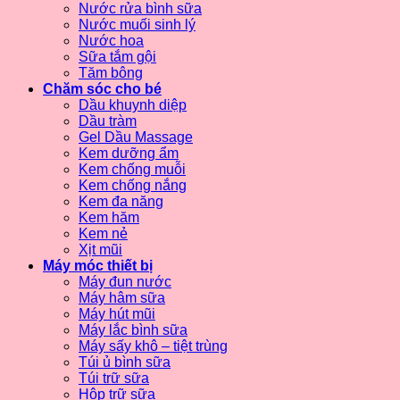
Nước rửa bình sữa
Nước muối sinh lý
Nước hoa
Sữa tắm gội
Tăm bông
Chăm sóc cho bé
Dầu khuynh diệp
Dầu tràm
Gel Dầu Massage
Kem dưỡng ẩm
Kem chống muỗi
Kem chống nắng
Kem đa năng
Kem hăm
Kem nẻ
Xịt mũi
Máy móc thiết bị
Máy đun nước
Máy hâm sữa
Máy hút mũi
Máy lắc bình sữa
Máy sấy khô – tiệt trùng
Túi ủ bình sữa
Túi trữ sữa
Hộp trữ sữa