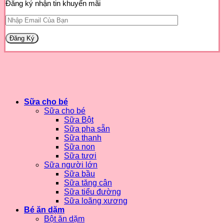
Đăng ký nhận tin khuyến mãi
Sữa cho bé
Sữa cho bé
Sữa Bột
Sữa pha sẵn
Sữa thanh
Sữa non
Sữa tươi
Sữa người lớn
Sữa bầu
Sữa tăng cân
Sữa tiểu đường
Sữa loãng xương
Bé ăn dặm
Bột ăn dặm