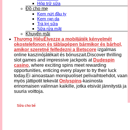
Hộp trữ sữa
Đồ cho mẹ
Kem nứt đầu ty
Kem rạn da
Trà lợi sữa
Sữa rửa mặt
Khuyến mãi
Thương HiệuÉlvezze a mobiljáték kényelmét
okostelefonon és táblagépen bármikor és bárhol,
amikor szeretné felfedezni a
Betscore
izgalmas
online kaszinójátékait és bónuszait.Discover thrilling
slot games and impressive jackpots at
Dudespin
casino
, where exciting spins meet rewarding
opportunities, enticing every player to try their luck
today.Ei ainoastaan monipuoliset pelivaihtoehdot, vaan
myös jättipotit tekevät
Onlyspins
-kasinosta
erinomaisen valinnan kaikille, jotka etsivät jännitystä ja
suuria voittoja.
Sữa cho bé