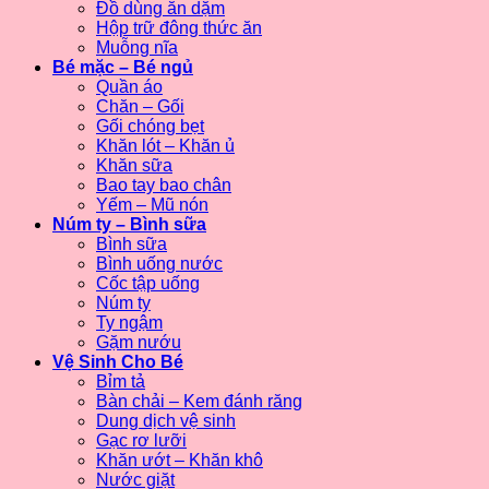
Đồ dùng ăn dặm
Hộp trữ đông thức ăn
Muỗng nĩa
Bé mặc – Bé ngủ
Quần áo
Chăn – Gối
Gối chóng bẹt
Khăn lót – Khăn ủ
Khăn sữa
Bao tay bao chân
Yếm – Mũ nón
Núm ty – Bình sữa
Bình sữa
Bình uống nước
Cốc tập uống
Núm ty
Ty ngậm
Gặm nướu
Vệ Sinh Cho Bé
Bỉm tả
Bàn chải – Kem đánh răng
Dung dịch vệ sinh
Gạc rơ lưỡi
Khăn ướt – Khăn khô
Nước giặt