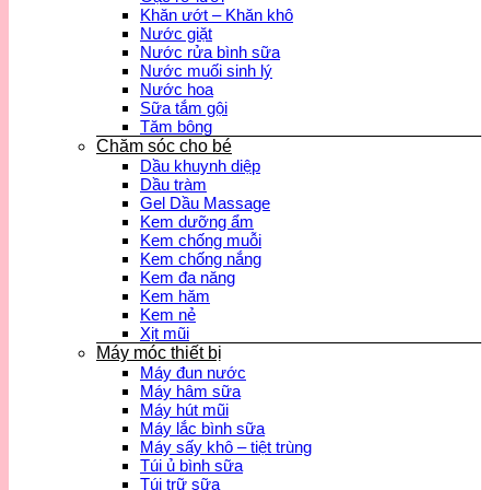
Khăn ướt – Khăn khô
Nước giặt
Nước rửa bình sữa
Nước muối sinh lý
Nước hoa
Sữa tắm gội
Tăm bông
Chăm sóc cho bé
Dầu khuynh diệp
Dầu tràm
Gel Dầu Massage
Kem dưỡng ẩm
Kem chống muỗi
Kem chống nắng
Kem đa năng
Kem hăm
Kem nẻ
Xịt mũi
Máy móc thiết bị
Máy đun nước
Máy hâm sữa
Máy hút mũi
Máy lắc bình sữa
Máy sấy khô – tiệt trùng
Túi ủ bình sữa
Túi trữ sữa