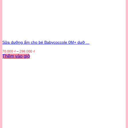
Sữa dưỡng ẩm cho bé Babycoccole 0M+ dưỡ ...
70.000
₫
–
298.000
₫
Thêm vào giỏ
Sản
phẩm
này
có
nhiều
biến
thể.
Các
tùy
chọn
có
thể
được
chọn