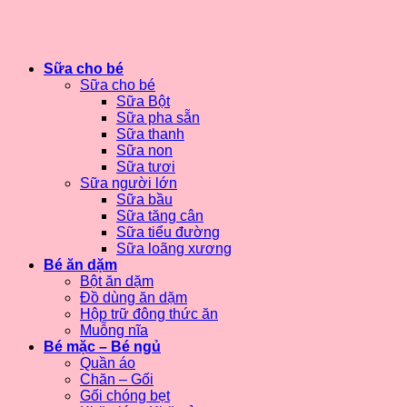
Sữa cho bé
Sữa cho bé
Sữa Bột
Sữa pha sẵn
Sữa thanh
Sữa non
Sữa tươi
Sữa người lớn
Sữa bầu
Sữa tăng cân
Sữa tiểu đường
Sữa loãng xương
Bé ăn dặm
Bột ăn dặm
Đồ dùng ăn dặm
Hộp trữ đông thức ăn
Muỗng nĩa
Bé mặc – Bé ngủ
Quần áo
Chăn – Gối
Gối chóng bẹt