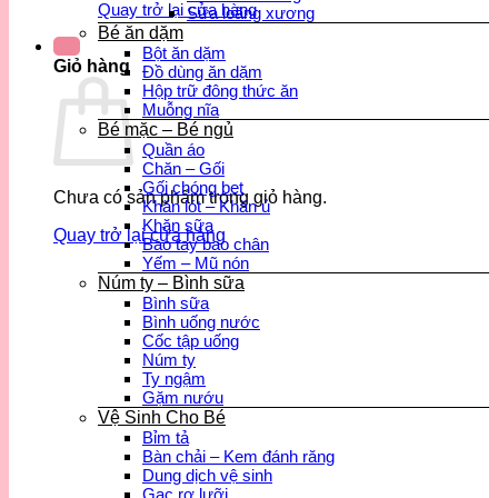
Quay trở lại cửa hàng
Sữa loãng xương
Bé ăn dặm
Bột ăn dặm
Giỏ hàng
Đồ dùng ăn dặm
Hộp trữ đông thức ăn
Muỗng nĩa
Bé mặc – Bé ngủ
Quần áo
Chăn – Gối
Gối chóng bẹt
Chưa có sản phẩm trong giỏ hàng.
Khăn lót – Khăn ủ
Khăn sữa
Quay trở lại cửa hàng
Bao tay bao chân
Yếm – Mũ nón
Núm ty – Bình sữa
Bình sữa
Bình uống nước
Cốc tập uống
Núm ty
Ty ngậm
Gặm nướu
Vệ Sinh Cho Bé
Bỉm tả
Bàn chải – Kem đánh răng
Dung dịch vệ sinh
Gạc rơ lưỡi