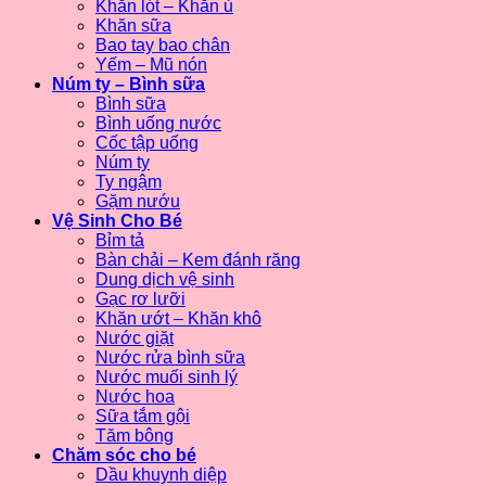
Khăn lót – Khăn ủ
Khăn sữa
Bao tay bao chân
Yếm – Mũ nón
Núm ty – Bình sữa
Bình sữa
Bình uống nước
Cốc tập uống
Núm ty
Ty ngậm
Gặm nướu
Vệ Sinh Cho Bé
Bỉm tả
Bàn chải – Kem đánh răng
Dung dịch vệ sinh
Gạc rơ lưỡi
Khăn ướt – Khăn khô
Nước giặt
Nước rửa bình sữa
Nước muối sinh lý
Nước hoa
Sữa tắm gội
Tăm bông
Chăm sóc cho bé
Dầu khuynh diệp