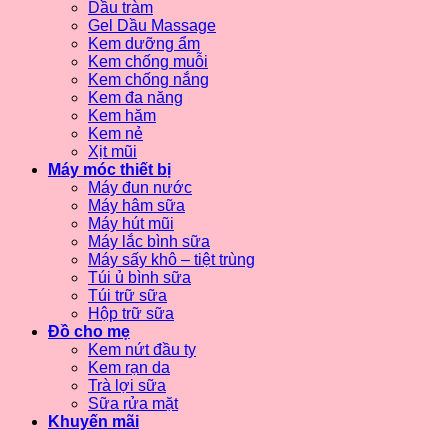
Dầu tràm
Gel Dầu Massage
Kem dưỡng ẩm
Kem chống muỗi
Kem chống nắng
Kem đa năng
Kem hăm
Kem nẻ
Xịt mũi
Máy móc thiết bị
Máy đun nước
Máy hâm sữa
Máy hút mũi
Máy lắc bình sữa
Máy sấy khô – tiệt trùng
Túi ủ bình sữa
Túi trữ sữa
Hộp trữ sữa
Đồ cho mẹ
Kem nứt đầu ty
Kem rạn da
Trà lợi sữa
Sữa rửa mặt
Khuyến mãi