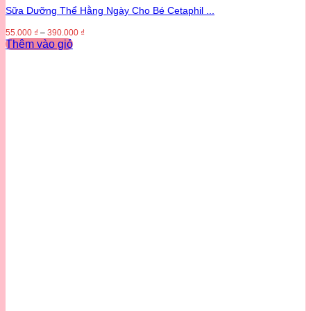
Sữa Dưỡng Thể Hằng Ngày Cho Bé Cetaphil ...
55.000
₫
–
390.000
₫
Thêm vào giỏ
Sản
phẩm
này
có
nhiều
biến
thể.
Các
tùy
chọn
có
thể
được
chọn
trên
trang
sản
phẩm