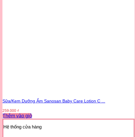
Sữa/Kem Dưỡng Ẩm Sanosan Baby Care Lotion C ...
259.000
₫
Thêm vào giỏ
Sản
phẩm
Hệ thống cửa hàng
này