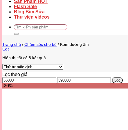
Sản Phẩm HOT
Flash Sale
Blog Bỉm Sửa
Thư viện videos
Tìm
kiếm:
Trang chủ
/
Chăm sóc cho bé
/
Kem dưỡng ẩm
Lọc
Hiển thị tất cả 8 kết quả
Lọc theo giá
Giá
Giá
Lọc
thấp
cao
-20%
nhất
nhất