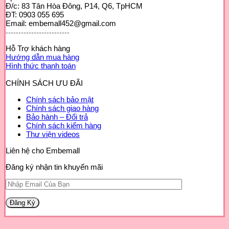
Đ/c: 83 Tân Hòa Đông, P14, Q6, TpHCM
ĐT: 0903 055 695
Email: embemall452@gmail.com
-------------------------
Hỗ Trợ khách hàng
Hướng dẫn mua hàng
Hình thức thanh toán
CHÍNH SÁCH ƯU ĐÃI
Chính sách bảo mật
Chính sách giao hàng
Bảo hành – Đổi trả
Chính sách kiểm hàng
Thư viện videos
Liên hệ cho Embemall
Đăng ký nhận tin khuyến mãi