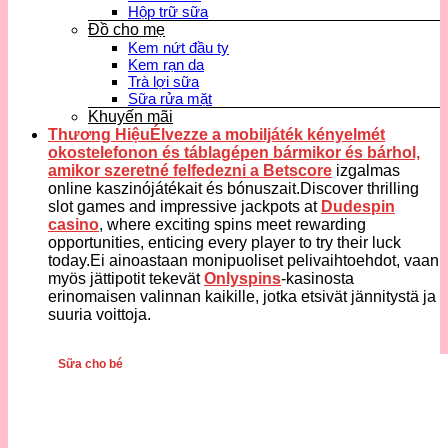
Hộp trữ sữa
Đồ cho mẹ
Kem nứt đầu ty
Kem rạn da
Trà lợi sữa
Sữa rửa mặt
Khuyến mãi
Thương HiệuÉlvezze a mobiljáték kényelmét
okostelefonon és táblagépen bármikor és bárhol,
amikor szeretné felfedezni a
Betscore
izgalmas
online kaszinójátékait és bónuszait.Discover thrilling
slot games and impressive jackpots at
Dudespin
casino
, where exciting spins meet rewarding
opportunities, enticing every player to try their luck
today.Ei ainoastaan monipuoliset pelivaihtoehdot, vaan
myös jättipotit tekevät
Onlyspins
-kasinosta
erinomaisen valinnan kaikille, jotka etsivät jännitystä ja
suuria voittoja.
Sữa cho bé