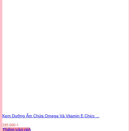
Kem Dưỡng Ẩm Chứa Omega Và Vitamin E Chicc ...
295.000
₫
Thêm vào giỏ