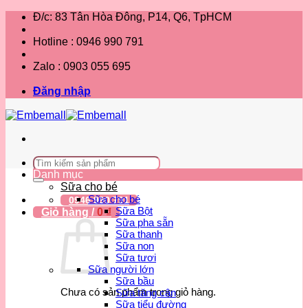
Bỏ
Đ/c: 83 Tân Hòa Đông, P14, Q6, TpHCM
qua
nội
Hotline : 0946 990 791
dung
Zalo : 0903 055 695
Đăng nhập
Tìm
kiếm:
Danh mục
Sữa cho bé
Sữa cho bé
0946 990 791
Sữa Bột
Giỏ hàng /
0
₫
Sữa pha sẵn
Sữa thanh
Sữa non
Sữa tươi
Sữa người lớn
Sữa bầu
Chưa có sản phẩm trong giỏ hàng.
Sữa tăng cân
Sữa tiểu đường