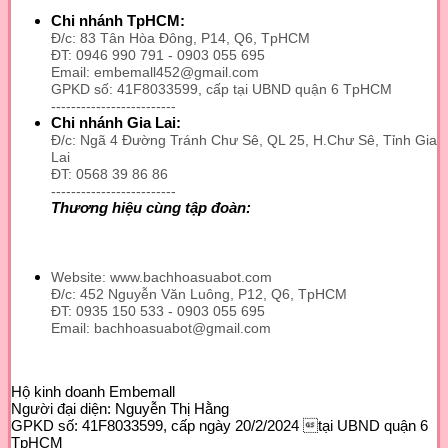
có
nhiều
Chi nhánh TpHCM:
biến
Đ/c: 83 Tân Hòa Đông, P14, Q6, TpHCM
thể.
ĐT: 0946 990 791 - 0903 055 695
Email: embemall452@gmail.com
Các
GPKD số: 41F8033599, cấp tại UBND quận 6 TpHCM
tùy
-------------------------
chọn
Chi nhánh Gia Lai:
có
Đ/c: Ngã 4 Đường Tránh Chư Sê, QL 25, H.Chư Sê, Tỉnh Gia
thể
Lai
được
ĐT: 0568 39 86 86
chọn
-------------------------
trên
Thương hiệu cùng tập đoàn:
trang
sản
phẩm
Website: www.bachhoasuabot.com
Đ/c: 452 Nguyễn Văn Luông, P12, Q6, TpHCM
ĐT: 0935 150 533 - 0903 055 695
Email: bachhoasuabot@gmail.com
Hộ kinh doanh Embemall
Người đại diện: Nguyễn Thị Hằng
GPKD số: 41F8033599, cấp ngày 20/2/2024 tại UBND quận 6
TpHCM