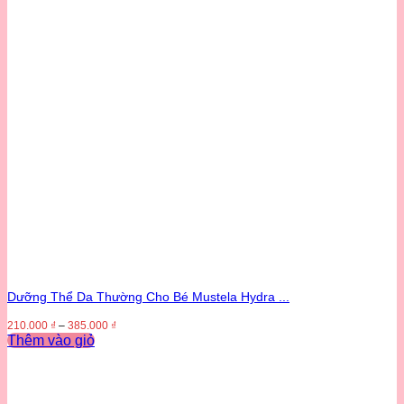
Dưỡng Thể Da Thường Cho Bé Mustela Hydra ...
210.000
₫
–
385.000
₫
Thêm vào giỏ
Sản
phẩm
này