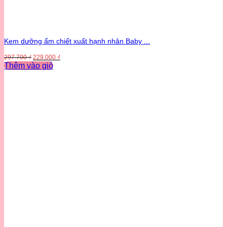
Kem dưỡng ẩm chiết xuất hạnh nhân Baby ...
Giá
Giá
297.700
₫
229.000
₫
gốc
hiện
Thêm vào giỏ
là:
tại
297.700 ₫.
là:
229.000 ₫.