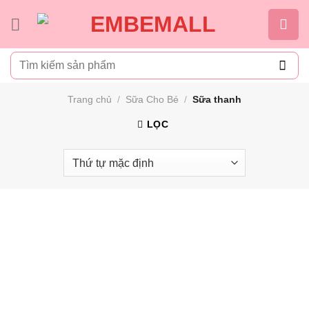
Bỏ
qua
nội
Tìm
dung
kiếm:
Trang chủ
/
Sữa Cho Bé
/
Sữa thanh
LỌC