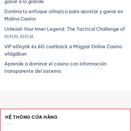
ganar a lo grande
Domina tu enfoque olímpico para apostar y ganar en
Malina Casino
Unleash Your Inner Legend: The Tactical Challenge of
바카라 라이브
VIP előnyök és élő cashback a Magyar Online Casino
világában
Aprende a dominar el casino con información
transparente del sistema
HỆ THỐNG CỬA HÀNG