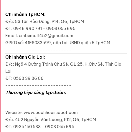
Chi nhánh TpHCM:
Đ/c: 83 Tân Hòa Đông, P14, Q6, TpHCM
ĐT: 0946 990 791 - 0903 055 695
Email: embemall452@gmail.com
GPKD số: 41F8033599, cấp tại UBND quận 6 TpHCM
-------------------------
Chi nhánh Gia Lai:
Đ/c: Ngã 4 Đường Tránh Chư Sê, QL 25, H.Chư Sê, Tỉnh Gia
Lai
ĐT: 0568 39 86 86
-------------------------
Thương hiệu cùng tập đoàn:
Website: www.bachhoasuabot.com
Đ/c: 452 Nguyễn Văn Luông, P12, Q6, TpHCM
ĐT: 0935 150 533 - 0903 055 695