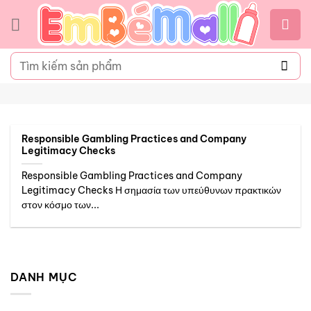
Bỏ
qua
nội
dung
Tìm
kiếm:
Responsible Gambling Practices and Company
Legitimacy Checks
Responsible Gambling Practices and Company
Legitimacy Checks Η σημασία των υπεύθυνων πρακτικών
στον κόσμο των...
DANH MỤC