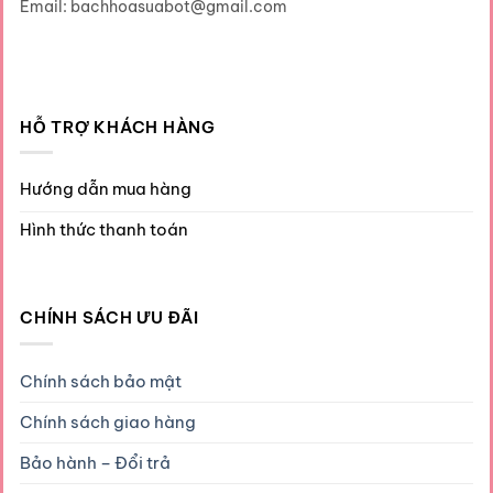
Email: bachhoasuabot@gmail.com
HỖ TRỢ KHÁCH HÀNG
Hướng dẫn mua hàng
Hình thức thanh toán
CHÍNH SÁCH ƯU ĐÃI
Chính sách bảo mật
Chính sách giao hàng
Bảo hành – Đổi trả