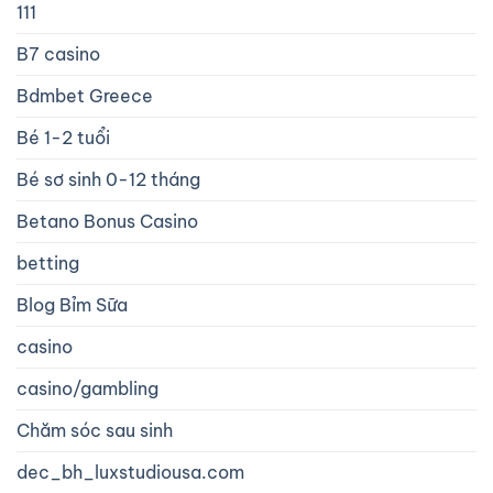
111
B7 casino
Bdmbet Greece
Bé 1-2 tuổi
Bé sơ sinh 0-12 tháng
Betano Bonus Casino
betting
Blog Bỉm Sữa
casino
casino/gambling
Chăm sóc sau sinh
dec_bh_luxstudiousa.com