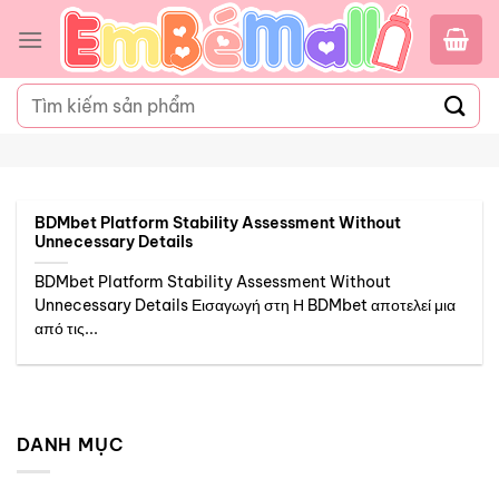
Bỏ
qua
nội
dung
Tìm
kiếm:
BDMbet Platform Stability Assessment Without
Unnecessary Details
BDMbet Platform Stability Assessment Without
Unnecessary Details Εισαγωγή στη Η BDMbet αποτελεί μια
από τις...
DANH MỤC