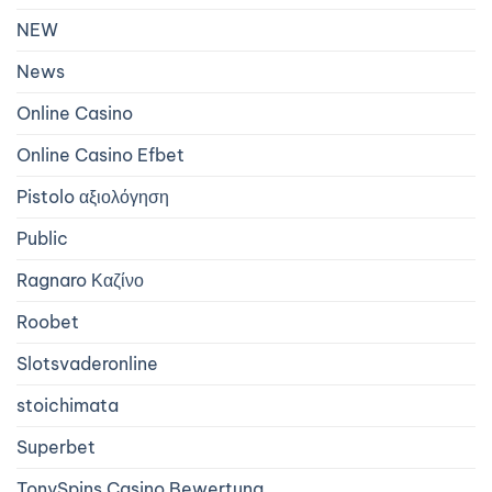
NEW
News
Online Casino
Online Casino Efbet
Pistolo αξιολόγηση
Public
Ragnaro Καζίνο
Roobet
Slotsvaderonline
stoichimata
Superbet
TonySpins Casino Bewertung