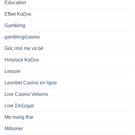
Education
Efbet Καζίνο
Gambling
gambling/casino
Góc nhỏ mẹ và bé
Holyluck Καζίνο
Leisure
Leonbet Casino en ligne
Live Casino Velwins
Live Στοίχημα
Mẹ mang thai
Millioner