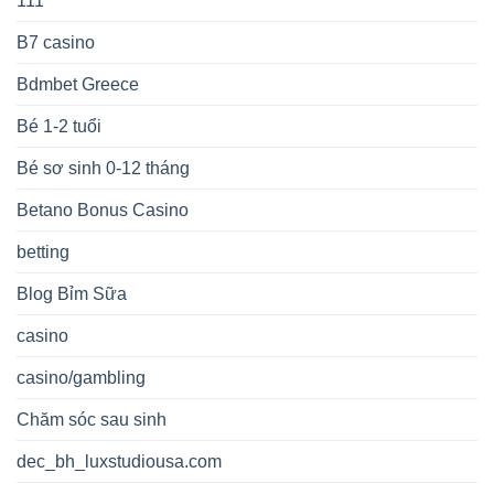
111
B7 casino
Bdmbet Greece
Bé 1-2 tuổi
Bé sơ sinh 0-12 tháng
Betano Bonus Casino
betting
Blog Bỉm Sữa
casino
casino/gambling
Chăm sóc sau sinh
dec_bh_luxstudiousa.com