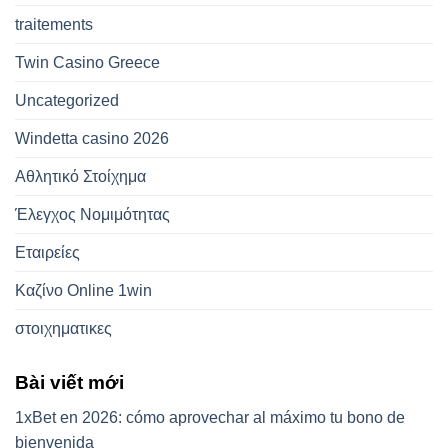
traitements
Twin Casino Greece
Uncategorized
Windetta casino 2026
Αθλητικό Στοίχημα
Έλεγχος Νομιμότητας
Εταιρείες
Καζίνο Online 1win
στοιχηματικες
Bài viết mới
1xBet en 2026: cómo aprovechar al máximo tu bono de
bienvenida