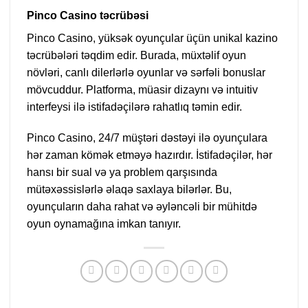
Pinco Casino təcrübəsi
Pinco Casino, yüksək oyunçular üçün unikal kazino
təcrübələri təqdim edir. Burada, müxtəlif oyun
növləri, canlı dilerlərlə oyunlar və sərfəli bonuslar
mövcuddur. Platforma, müasir dizaynı və intuitiv
interfeysi ilə istifadəçilərə rahatlıq təmin edir.
Pinco Casino, 24/7 müştəri dəstəyi ilə oyunçulara
hər zaman kömək etməyə hazırdır. İstifadəçilər, hər
hansı bir sual və ya problem qarşısında
mütəxəssislərlə əlaqə saxlaya bilərlər. Bu,
oyunçuların daha rahat və əyləncəli bir mühitdə
oyun oynamağına imkan tanıyır.