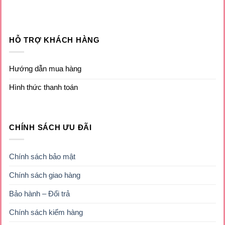
HỖ TRỢ KHÁCH HÀNG
Hướng dẫn mua hàng
Hình thức thanh toán
CHÍNH SÁCH ƯU ĐÃI
Chính sách bảo mật
Chính sách giao hàng
Bảo hành – Đổi trả
Chính sách kiểm hàng