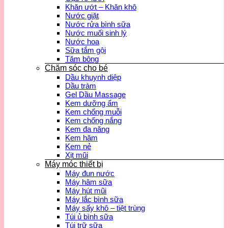
Khăn ướt – Khăn khô
Nước giặt
Nước rửa bình sữa
Nước muối sinh lý
Nước hoa
Sữa tắm gội
Tăm bông
Chăm sóc cho bé
Dầu khuynh diệp
Dầu tràm
Gel Dầu Massage
Kem dưỡng ẩm
Kem chống muỗi
Kem chống nắng
Kem đa năng
Kem hăm
Kem nẻ
Xịt mũi
Máy móc thiết bị
Máy đun nước
Máy hâm sữa
Máy hút mũi
Máy lắc bình sữa
Máy sấy khô – tiệt trùng
Túi ủ bình sữa
Túi trữ sữa