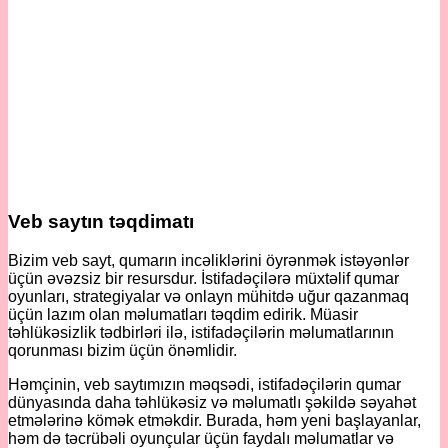
Veb saytın təqdimatı
Bizim veb sayt, qumarın incəliklərini öyrənmək istəyənlər
üçün əvəzsiz bir resursdur. İstifadəçilərə müxtəlif qumar
oyunları, strategiyalar və onlayn mühitdə uğur qazanmaq
üçün lazım olan məlumatları təqdim edirik. Müasir
təhlükəsizlik tədbirləri ilə, istifadəçilərin məlumatlarının
qorunması bizim üçün önəmlidir.
Həmçinin, veb saytımızın məqsədi, istifadəçilərin qumar
dünyasında daha təhlükəsiz və məlumatlı şəkildə səyahət
etmələrinə kömək etməkdir. Burada, həm yeni başlayanlar,
həm də təcrübəli oyunçular üçün faydalı məlumatlar və