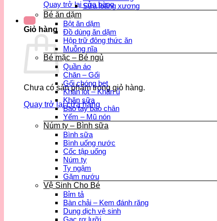
Quay trở lại cửa hàng
Sữa loãng xương
Bé ăn dặm
Bột ăn dặm
Giỏ hàng
Đồ dùng ăn dặm
Hộp trữ đông thức ăn
Muỗng nĩa
Bé mặc – Bé ngủ
Quần áo
Chăn – Gối
Gối chóng bẹt
Chưa có sản phẩm trong giỏ hàng.
Khăn lót – Khăn ủ
Khăn sữa
Quay trở lại cửa hàng
Bao tay bao chân
Yếm – Mũ nón
Núm ty – Bình sữa
Bình sữa
Bình uống nước
Cốc tập uống
Núm ty
Ty ngậm
Gặm nướu
Vệ Sinh Cho Bé
Bỉm tả
Bàn chải – Kem đánh răng
Dung dịch vệ sinh
Gạc rơ lưỡi