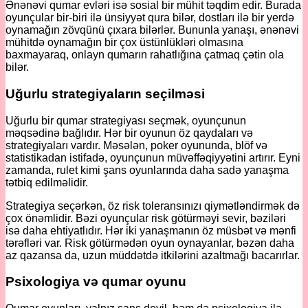
Ənənəvi qumar evləri isə sosial bir mühit təqdim edir. Burada
oyunçular bir-biri ilə ünsiyyət qura bilər, dostları ilə bir yerdə
oynamağın zövqünü çıxara bilərlər. Bununla yanaşı, ənənəvi
mühitdə oynamağın bir çox üstünlükləri olmasına
baxmayaraq, onlayn qumarın rahatlığına çatmaq çətin ola
bilər.
Uğurlu strategiyaların seçilməsi
Uğurlu bir qumar strategiyası seçmək, oyunçunun
məqsədinə bağlıdır. Hər bir oyunun öz qaydaları və
strategiyaları vardır. Məsələn, poker oyununda, blöf və
statistikadan istifadə, oyunçunun müvəffəqiyyətini artırır. Eyni
zamanda, rulet kimi şans oyunlarında daha sadə yanaşma
tətbiq edilməlidir.
Strategiya seçərkən, öz risk toleransınızı qiymətləndirmək də
çox önəmlidir. Bəzi oyunçular risk götürməyi sevir, bəziləri
isə daha ehtiyatlıdır. Hər iki yanaşmanın öz müsbət və mənfi
tərəfləri var. Risk götürmədən oyun oynayanlar, bəzən daha
az qazansa da, uzun müddətdə itkilərini azaltmağı bacarırlar.
Psixologiya və qumar oyunu