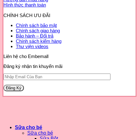
Hình thức thanh toán
CHÍNH SÁCH ƯU ĐÃI
Chính sách bảo mật
Chính sách giao hàng
Bảo hành – Đổi trả
Chính sách kiểm hàng
Thư viện videos
Liên hệ cho Embemall
Đăng ký nhận tin khuyến mãi
Sữa cho bé
Sữa cho bé
Sữa Bột