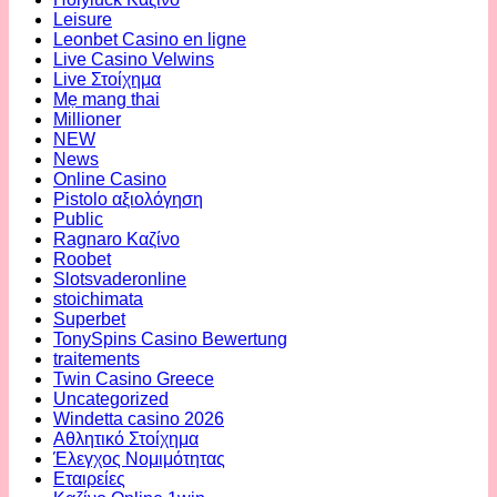
Leisure
Leonbet Casino en ligne
Live Casino Velwins
Live Στοίχημα
Mẹ mang thai
Millioner
NEW
News
Online Casino
Pistolo αξιολόγηση
Public
Ragnaro Καζίνο
Roobet
Slotsvaderonline
stoichimata
Superbet
TonySpins Casino Bewertung
traitements
Twin Casino Greece
Uncategorized
Windetta casino 2026
Αθλητικό Στοίχημα
Έλεγχος Νομιμότητας
Εταιρείες