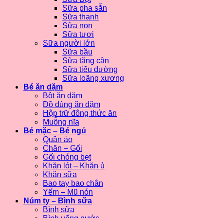
Sữa pha sẵn
Sữa thanh
Sữa non
Sữa tươi
Sữa người lớn
Sữa bầu
Sữa tăng cân
Sữa tiểu đường
Sữa loãng xương
Bé ăn dặm
Bột ăn dặm
Đồ dùng ăn dặm
Hộp trữ đông thức ăn
Muỗng nĩa
Bé mặc – Bé ngủ
Quần áo
Chăn – Gối
Gối chóng bẹt
Khăn lót – Khăn ủ
Khăn sữa
Bao tay bao chân
Yếm – Mũ nón
Núm ty – Bình sữa
Bình sữa