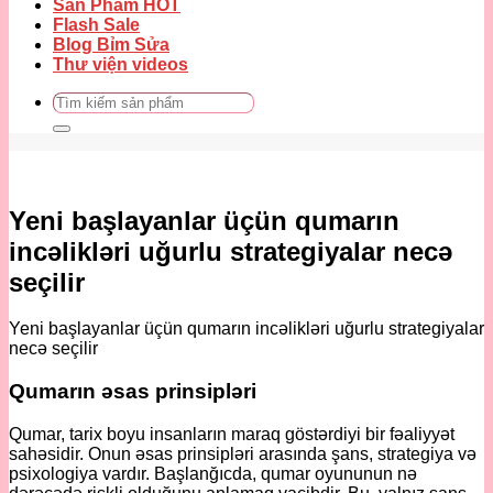
Sản Phẩm HOT
Flash Sale
Blog Bỉm Sửa
Thư viện videos
Tìm
kiếm:
Yeni başlayanlar üçün qumarın
incəlikləri uğurlu strategiyalar necə
seçilir
Yeni başlayanlar üçün qumarın incəlikləri uğurlu strategiyalar
necə seçilir
Qumarın əsas prinsipləri
Qumar, tarix boyu insanların maraq göstərdiyi bir fəaliyyət
sahəsidir. Onun əsas prinsipləri arasında şans, strategiya və
psixologiya vardır. Başlanğıcda, qumar oyununun nə