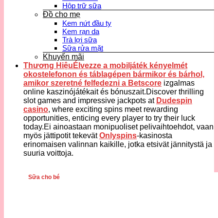
Hộp trữ sữa
Đồ cho mẹ
Kem nứt đầu ty
Kem rạn da
Trà lợi sữa
Sữa rửa mặt
Khuyến mãi
Thương HiệuÉlvezze a mobiljáték kényelmét
okostelefonon és táblagépen bármikor és bárhol,
amikor szeretné felfedezni a
Betscore
izgalmas
online kaszinójátékait és bónuszait.Discover thrilling
slot games and impressive jackpots at
Dudespin
casino
, where exciting spins meet rewarding
opportunities, enticing every player to try their luck
today.Ei ainoastaan monipuoliset pelivaihtoehdot, vaan
myös jättipotit tekevät
Onlyspins
-kasinosta
erinomaisen valinnan kaikille, jotka etsivät jännitystä ja
suuria voittoja.
Sữa cho bé