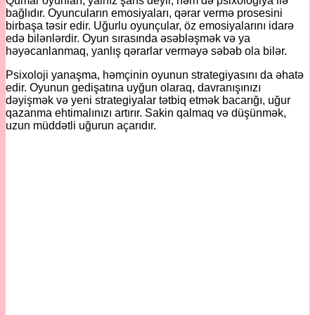
Qumar oyunları, yalnız şans deyil, həm də psixologiya ilə
bağlıdır. Oyuncuların emosiyaları, qərar vermə prosesini
birbaşa təsir edir. Uğurlu oyunçular, öz emosiyalarını idarə
edə bilənlərdir. Oyun sırasında əsəbləşmək və ya
həyəcanlanmaq, yanlış qərarlar verməyə səbəb ola bilər.
Psixoloji yanaşma, həmçinin oyunun strategiyasını da əhatə
edir. Oyunun gedişatına uyğun olaraq, davranışınızı
dəyişmək və yeni strategiyalar tətbiq etmək bacarığı, uğur
qazanma ehtimalınızı artırır. Sakin qalmaq və düşünmək,
uzun müddətli uğurun açarıdır.