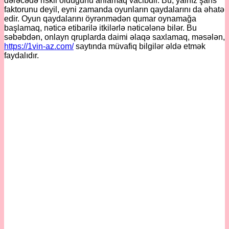
dərəcədə riskli olduğunu anlamaq vacibdir. Bu, yalnız şans
faktorunu deyil, eyni zamanda oyunların qaydalarını da əhatə
edir. Oyun qaydalarını öyrənmədən qumar oynamağa
başlamaq, nəticə etibarilə itkilərlə nəticələnə bilər. Bu
səbəbdən, onlayn qruplarda daimi əlaqə saxlamaq, məsələn,
https://1vin-az.com/
saytında müvafiq bilgilər əldə etmək
faydalıdır.