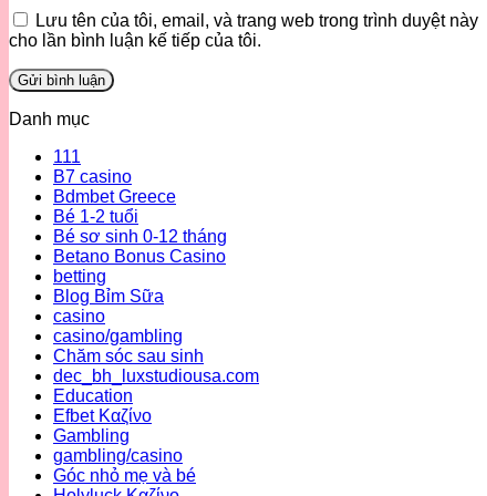
Lưu tên của tôi, email, và trang web trong trình duyệt này
cho lần bình luận kế tiếp của tôi.
Danh mục
111
B7 casino
Bdmbet Greece
Bé 1-2 tuổi
Bé sơ sinh 0-12 tháng
Betano Bonus Casino
betting
Blog Bỉm Sữa
casino
casino/gambling
Chăm sóc sau sinh
dec_bh_luxstudiousa.com
Education
Efbet Καζίνο
Gambling
gambling/casino
Góc nhỏ mẹ và bé
Holyluck Καζίνο