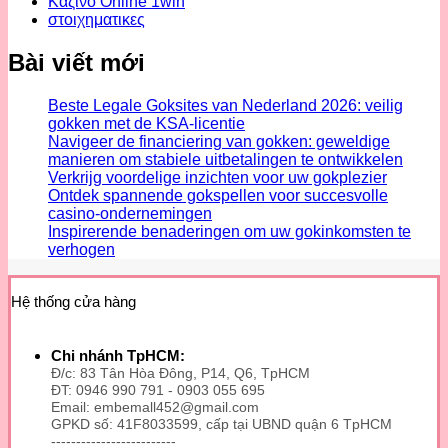
Καζίνο Online 1win
στοιχηματικες
Bài viết mới
Beste Legale Goksites van Nederland 2026: veilig
gokken met de KSA-licentie
Navigeer de financiering van gokken: geweldige
manieren om stabiele uitbetalingen te ontwikkelen
Verkrijg voordelige inzichten voor uw gokplezier
Ontdek spannende gokspellen voor succesvolle
casino-ondernemingen
Inspirerende benaderingen om uw gokinkomsten te
verhogen
Hệ thống cửa hàng
Chi nhánh TpHCM:
Đ/c: 83 Tân Hòa Đông, P14, Q6, TpHCM
ĐT: 0946 990 791 - 0903 055 695
Email: embemall452@gmail.com
GPKD số: 41F8033599, cấp tại UBND quận 6 TpHCM
-------------------------