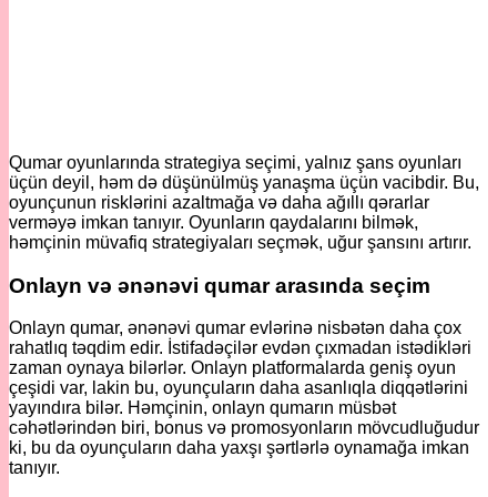
Qumar oyunlarında strategiya seçimi, yalnız şans oyunları
üçün deyil, həm də düşünülmüş yanaşma üçün vacibdir. Bu,
oyunçunun risklərini azaltmağa və daha ağıllı qərarlar
verməyə imkan tanıyır. Oyunların qaydalarını bilmək,
həmçinin müvafiq strategiyaları seçmək, uğur şansını artırır.
Onlayn və ənənəvi qumar arasında seçim
Onlayn qumar, ənənəvi qumar evlərinə nisbətən daha çox
rahatlıq təqdim edir. İstifadəçilər evdən çıxmadan istədikləri
zaman oynaya bilərlər. Onlayn platformalarda geniş oyun
çeşidi var, lakin bu, oyunçuların daha asanlıqla diqqətlərini
yayındıra bilər. Həmçinin, onlayn qumarın müsbət
cəhətlərindən biri, bonus və promosyonların mövcudluğudur
ki, bu da oyunçuların daha yaxşı şərtlərlə oynamağa imkan
tanıyır.