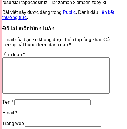
resurslar tapacaqsınız. Hər zaman xidmətinizdəyik!
Bài viết này được đăng trong
Public
. Đánh dấu
liên kết
thường trực
.
Để lại một bình luận
Email của bạn sẽ không được hiển thị công khai.
Các
trường bắt buộc được đánh dấu
*
Bình luận
*
Tên
*
Email
*
Trang web