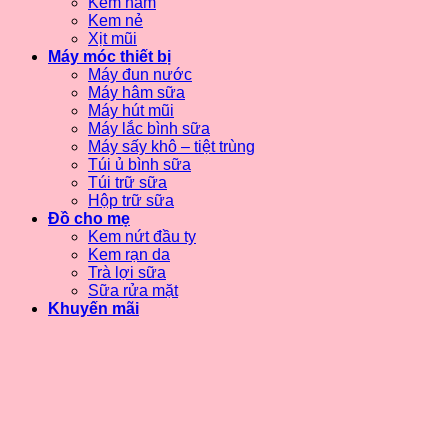
Kem hăm
Kem nẻ
Xịt mũi
Máy móc thiết bị
Máy đun nước
Máy hâm sữa
Máy hút mũi
Máy lắc bình sữa
Máy sấy khô – tiệt trùng
Túi ủ bình sữa
Túi trữ sữa
Hộp trữ sữa
Đồ cho mẹ
Kem nứt đầu ty
Kem rạn da
Trà lợi sữa
Sữa rửa mặt
Khuyến mãi