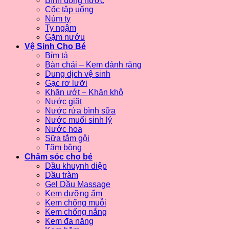
Bình uống nước
Cốc tập uống
Núm ty
Ty ngậm
Gặm nướu
Vệ Sinh Cho Bé
Bỉm tả
Bàn chải – Kem đánh răng
Dung dịch vệ sinh
Gạc rơ lưỡi
Khăn ướt – Khăn khô
Nước giặt
Nước rửa bình sữa
Nước muối sinh lý
Nước hoa
Sữa tắm gội
Tăm bông
Chăm sóc cho bé
Dầu khuynh diệp
Dầu tràm
Gel Dầu Massage
Kem dưỡng ẩm
Kem chống muỗi
Kem chống nắng
Kem đa năng