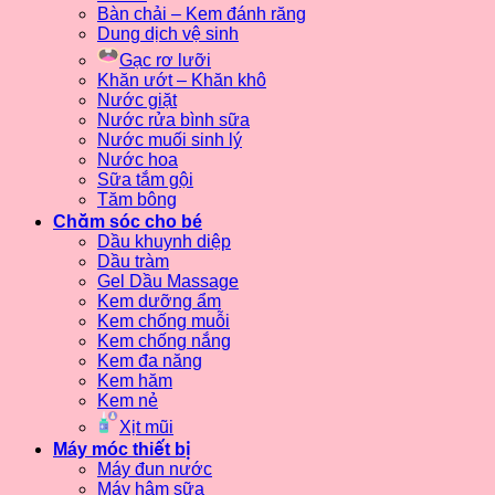
Bàn chải – Kem đánh răng
Dung dịch vệ sinh
Gạc rơ lưỡi
Khăn ướt – Khăn khô
Nước giặt
Nước rửa bình sữa
Nước muối sinh lý
Nước hoa
Sữa tắm gội
Tăm bông
Chăm sóc cho bé
Dầu khuynh diệp
Dầu tràm
Gel Dầu Massage
Kem dưỡng ẩm
Kem chống muỗi
Kem chống nắng
Kem đa năng
Kem hăm
Kem nẻ
Xịt mũi
Máy móc thiết bị
Máy đun nước
Máy hâm sữa