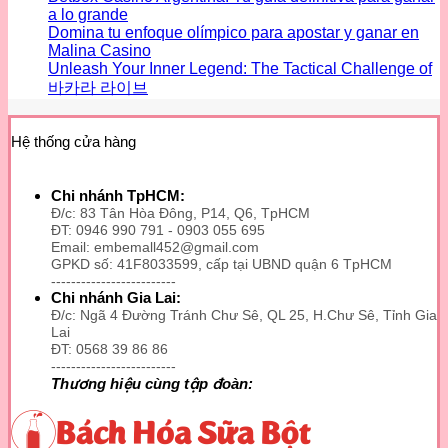
a lo grande
Domina tu enfoque olímpico para apostar y ganar en
Malina Casino
Unleash Your Inner Legend: The Tactical Challenge of
바카라 라이브
Hệ thống cửa hàng
Chi nhánh TpHCM:
Đ/c: 83 Tân Hòa Đông, P14, Q6, TpHCM
ĐT: 0946 990 791 - 0903 055 695
Email: embemall452@gmail.com
GPKD số: 41F8033599, cấp tại UBND quận 6 TpHCM
-------------------------
Chi nhánh Gia Lai:
Đ/c: Ngã 4 Đường Tránh Chư Sê, QL 25, H.Chư Sê, Tỉnh Gia
Lai
ĐT: 0568 39 86 86
-------------------------
Thương hiệu cùng tập đoàn: