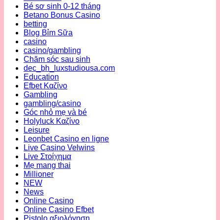
Bé sơ sinh 0-12 tháng
Betano Bonus Casino
betting
Blog Bỉm Sữa
casino
casino/gambling
Chăm sóc sau sinh
dec_bh_luxstudiousa.com
Education
Efbet Καζίνο
Gambling
gambling/casino
Góc nhỏ mẹ và bé
Holyluck Καζίνο
Leisure
Leonbet Casino en ligne
Live Casino Velwins
Live Στοίχημα
Mẹ mang thai
Millioner
NEW
News
Online Casino
Online Casino Efbet
Pistolo αξιολόγηση