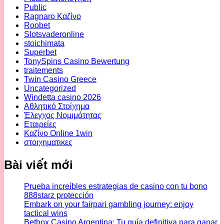
Public
Ragnaro Καζίνο
Roobet
Slotsvaderonline
stoichimata
Superbet
TonySpins Casino Bewertung
traitements
Twin Casino Greece
Uncategorized
Windetta casino 2026
Αθλητικό Στοίχημα
Έλεγχος Νομιμότητας
Εταιρείες
Καζίνο Online 1win
στοιχηματικες
Bài viết mới
Prueba increíbles estrategias de casino con tu bono
888starz protección
Embark on your fairpari gambling journey: enjoy
tactical wins
Betbox Casino Argentina: Tu guía definitiva para ganar