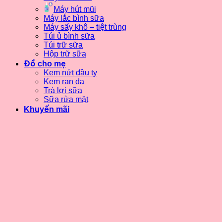
Máy hút mũi
Máy lắc bình sữa
Máy sấy khô – tiệt trùng
Túi ủ bình sữa
Túi trữ sữa
Hộp trữ sữa
Đồ cho mẹ
Kem nứt đầu ty
Kem rạn da
Trà lợi sữa
Sữa rửa mặt
Khuyến mãi