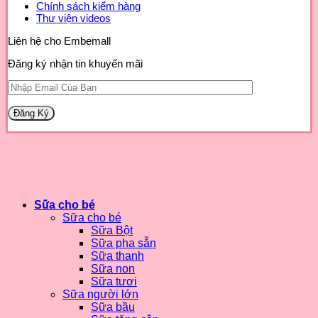
Chính sách kiểm hàng
Thư viện videos
Liên hệ cho Embemall
Đăng ký nhận tin khuyến mãi
Sữa cho bé
Sữa cho bé
Sữa Bột
Sữa pha sẵn
Sữa thanh
Sữa non
Sữa tươi
Sữa người lớn
Sữa bầu