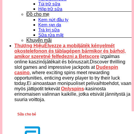
Túi trữ sữa
Hộp trữ sữa
Đồ cho mẹ
Kem nứt đầu ty
Kem rạn da
Trà lợi sữa
Sữa rửa mặt
Khuyến mãi
Thương HiệuÉlvezze a mobiljáték kényelmét
okostelefonon és táblagépen bármikor és bárhol,
amikor szeretné felfedezni a
Betscore
izgalmas
online kaszinójátékait és bónuszait.Discover thrilling
slot games and impressive jackpots at
Dudespin
casino
, where exciting spins meet rewarding
opportunities, enticing every player to try their luck
today.Ei ainoastaan monipuoliset pelivaihtoehdot, vaan
myös jättipotit tekevät
Onlyspins
-kasinosta
erinomaisen valinnan kaikille, jotka etsivät jännitystä ja
suuria voittoja.
Sữa cho bé