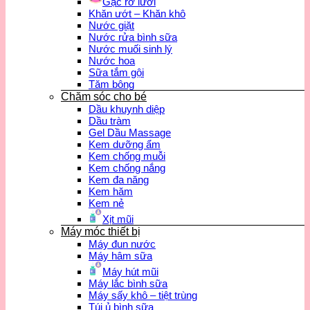
Gạc rơ lưỡi
Khăn ướt – Khăn khô
Nước giặt
Nước rửa bình sữa
Nước muối sinh lý
Nước hoa
Sữa tắm gội
Tăm bông
Chăm sóc cho bé
Dầu khuynh diệp
Dầu tràm
Gel Dầu Massage
Kem dưỡng ẩm
Kem chống muỗi
Kem chống nắng
Kem đa năng
Kem hăm
Kem nẻ
Xịt mũi
Máy móc thiết bị
Máy đun nước
Máy hâm sữa
Máy hút mũi
Máy lắc bình sữa
Máy sấy khô – tiệt trùng
Túi ủ bình sữa