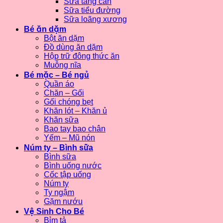
Sữa tăng cân
Sữa tiểu đường
Sữa loãng xương
Bé ăn dặm
Bột ăn dặm
Đồ dùng ăn dặm
Hộp trữ đông thức ăn
Muỗng nĩa
Bé mặc – Bé ngủ
Quần áo
Chăn – Gối
Gối chóng bẹt
Khăn lót – Khăn ủ
Khăn sữa
Bao tay bao chân
Yếm – Mũ nón
Núm ty – Bình sữa
Bình sữa
Bình uống nước
Cốc tập uống
Núm ty
Ty ngậm
Gặm nướu
Vệ Sinh Cho Bé
Bỉm tả