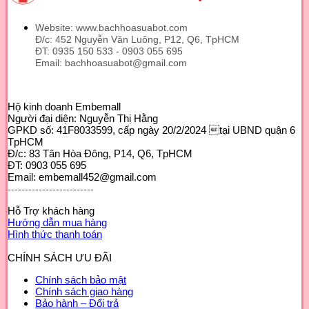
Website: www.bachhoasuabot.com
Đ/c: 452 Nguyễn Văn Luông, P12, Q6, TpHCM
ĐT: 0935 150 533 - 0903 055 695
Email: bachhoasuabot@gmail.com
Hộ kinh doanh Embemall
Người đại diện: Nguyễn Thị Hằng
GPKD số: 41F8033599, cấp ngày 20/2/2024 tại UBND quận 6
TpHCM
Đ/c: 83 Tân Hòa Đông, P14, Q6, TpHCM
ĐT: 0903 055 695
Email: embemall452@gmail.com
-------------------------
Hỗ Trợ khách hàng
Hướng dẫn mua hàng
Hình thức thanh toán
CHÍNH SÁCH ƯU ĐÃI
Chính sách bảo mật
Chính sách giao hàng
Bảo hành – Đổi trả