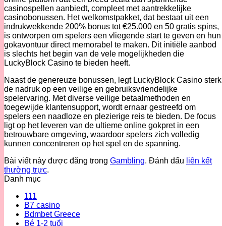
casinospellen aanbiedt, compleet met aantrekkelijke
casinobonussen. Het welkomstpakket, dat bestaat uit een
indrukwekkende 200% bonus tot €25.000 en 50 gratis spins,
is ontworpen om spelers een vliegende start te geven en hun
gokavontuur direct memorabel te maken. Dit initiële aanbod
is slechts het begin van de vele mogelijkheden die
LuckyBlock Casino te bieden heeft.
Naast de genereuze bonussen, legt LuckyBlock Casino sterk
de nadruk op een veilige en gebruiksvriendelijke
spelervaring. Met diverse veilige betaalmethoden en
toegewijde klantensupport, wordt ernaar gestreefd om
spelers een naadloze en plezierige reis te bieden. De focus
ligt op het leveren van de ultieme online gokpret in een
betrouwbare omgeving, waardoor spelers zich volledig
kunnen concentreren op het spel en de spanning.
Bài viết này được đăng trong
Gambling
. Đánh dấu
liên kết
thường trực
.
Danh mục
111
B7 casino
Bdmbet Greece
Bé 1-2 tuổi