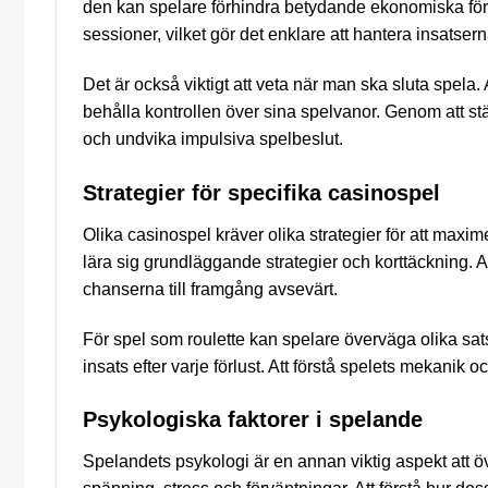
den kan spelare förhindra betydande ekonomiska förlus
sessioner, vilket gör det enklare att hantera insatse
Det är också viktigt att veta när man ska sluta spela. 
behålla kontrollen över sina spelvanor. Genom att st
och undvika impulsiva spelbeslut.
Strategier för specifika casinospel
Olika casinospel kräver olika strategier för att maxime
lära sig grundläggande strategier och korttäckning. A
chanserna till framgång avsevärt.
För spel som roulette kan spelare överväga olika sa
insats efter varje förlust. Att förstå spelets mekanik 
Psykologiska faktorer i spelande
Spelandets psykologi är en annan viktig aspekt att 