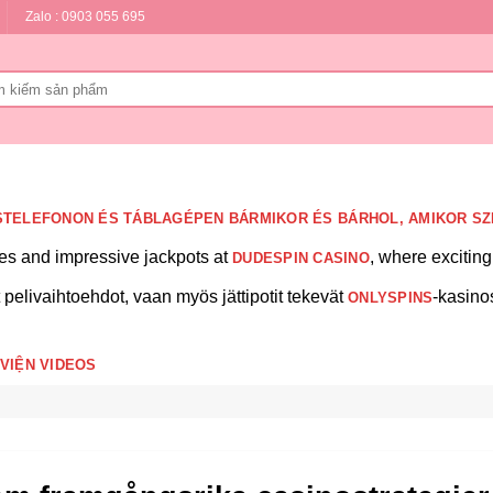
Zalo : 0903 055 695
:
TELEFONON ÉS TÁBLAGÉPEN BÁRMIKOR ÉS BÁRHOL, AMIKOR SZ
mes and impressive jackpots at
, where excitin
DUDESPIN CASINO
t pelivaihtoehdot, vaan myös jättipotit tekevät
-kasino
ONLYSPINS
VIỆN VIDEOS