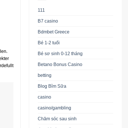
111
B7 casino
Bdmbet Greece
Bé 1-2 tuổi
len.
Bé sơ sinh 0-12 tháng
ekter
Betano Bonus Casino
defullt
betting
Blog Bỉm Sữa
casino
casino/gambling
Chăm sóc sau sinh