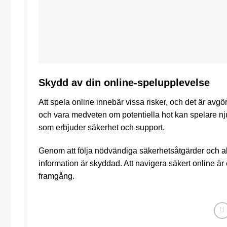
Skydd av din online-spelupplevelse
Att spela online innebär vissa risker, och det är av
och vara medveten om potentiella hot kan spelare njut
som erbjuder säkerhet och support.
Genom att följa nödvändiga säkerhetsåtgärder och ak
information är skyddad. Att navigera säkert online är 
framgång.