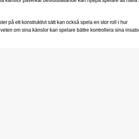
sa känslor påverkar beslutsfattande kan hjälpa spelare att hålla 
ster på ett konstruktivt sätt kan också spela en stor roll i hur
eten om sina känslor kan spelare bättre kontrollera sina insats