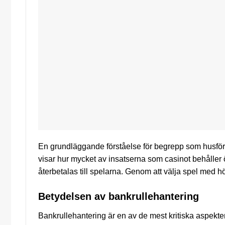
En grundläggande förståelse för begrepp som husför
visar hur mycket av insatserna som casinot behåller
återbetalas till spelarna. Genom att välja spel med 
Betydelsen av bankrullehantering
Bankrullehantering är en av de mest kritiska aspektern