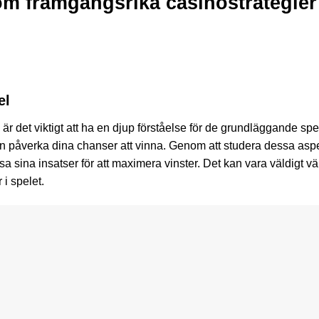
m framgångsrika casinostrategier
el
 är det viktigt att ha en djup förståelse för de grundläggande spe
an påverka dina chanser att vinna. Genom att studera dessa asp
 sina insatser för att maximera vinster. Det kan vara väldigt vär
i spelet.