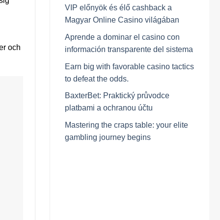
sig
VIP előnyök és élő cashback a
Magyar Online Casino világában
Aprende a dominar el casino con
er och
información transparente del sistema
Earn big with favorable casino tactics
to defeat the odds.
BaxterBet: Praktický průvodce
platbami a ochranou účtu
Mastering the craps table: your elite
gambling journey begins