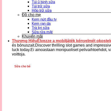
Túi ủ bình sữa
Túi trữ sữa
Hộp trữ sữa
Đồ cho mẹ
Kem nứt đầu ty
Kem rạn da
Trà lợi sữa
Sữa rửa mặt
Khuyến mãi
Thương HiệuÉlvezze a mobiljáték kényelmét okostele
és bónuszait.Discover thrilling slot games and impressiv
luck today.Ei ainoastaan monipuoliset pelivaihtoehdot, v
voittoja.
Sữa cho bé