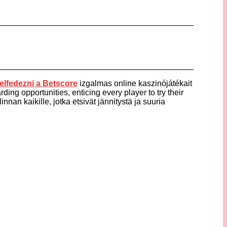
elfedezni a
Betscore
izgalmas online kaszinójátékait
ding opportunities, enticing every player to try their
nnan kaikille, jotka etsivät jännitystä ja suuria