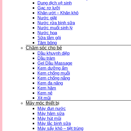
Dung dịch vệ sinh
Gạc rơ lưỡi
Khăn ướt – Khăn khô
Nước giặt
Nước rửa bình sữa
Nước muối sinh lý
Nước hoa
Sữa tắm gội
Tăm bông
Chăm sóc cho bé
Dầu khuynh diệp
Dầu tràm
Gel Dầu Massage
Kem dưỡng ẩm
Kem chống muỗi
Kem chống nắng
Kem đa năng
Kem hăm
Kem nẻ
Xịt mũi
Máy móc thiết bị
Máy đun nước
Máy hâm sữa
Máy hút mũi
Máy lắc bình sữa
Máy sấy khô – tiệt trùng