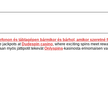
fonon és táblagépen bármikor és bárhol, amikor szeretné f
e jackpots at
Dudespin casino
, where exciting spins meet rewar
aan myös jättipotit tekevät
Onlyspins
-kasinosta erinomaisen vali