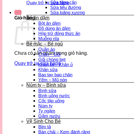
Sữa tăng cân
Quay trở lại cửa hàng
Sữa tiểu đường
Sữa loãng xương
Bé ăn dặm
Giỏ hàng
Bột ăn dặm
Đồ dùng ăn dặm
Hộp trữ đông thức ăn
Muỗng nĩa
Bé mặc – Bé ngủ
Quần áo
Chưa có sản phẩm trong giỏ hàng.
Chăn – Gối
Gối chóng bẹt
Quay trở lại cửa hàng
Khăn lót – Khăn ủ
Khăn sữa
Bao tay bao chân
Yếm – Mũ nón
Núm ty – Bình sữa
Bình sữa
Bình uống nước
Cốc tập uống
Núm ty
Ty ngậm
Gặm nướu
Vệ Sinh Cho Bé
Bỉm tả
Bàn chải – Kem đánh răng