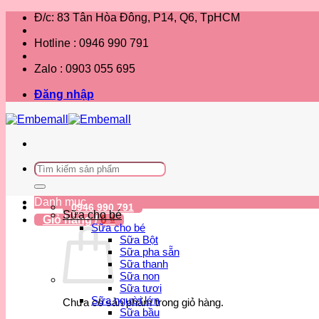
Bỏ
Đ/c: 83 Tân Hòa Đông, P14, Q6, TpHCM
qua
nội
Hotline : 0946 990 791
dung
Zalo : 0903 055 695
Đăng nhập
Tìm
kiếm:
Danh mục
0946 990 791
Sữa cho bé
Giỏ hàng /
0
₫
Sữa cho bé
Sữa Bột
Sữa pha sẵn
Sữa thanh
Sữa non
Sữa tươi
Sữa người lớn
Chưa có sản phẩm trong giỏ hàng.
Sữa bầu