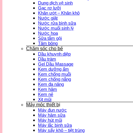
Dung dịch vệ sinh
Gạc rơ lưỡi
Khăn ướt – Khăn khô
Nước giặt
Nước rửa bình sữa
Nước muối sinh lý
Nước hoa
Sữa tắm gội
Tăm bông
Chăm sóc cho bé
Dầu khuynh diệp
Dầu tràm
Gel Dầu Massage
Kem dưỡng ẩm
Kem chống muỗi
Kem chống nắng
Kem đa năng
Kem hăm
Kem nẻ
Xịt mũi
Máy móc thiết bị
Máy đun nước
Máy hâm sữa
Máy hút mũi
Máy lắc bình sữa
Máy sấy khô – tiệt trùng