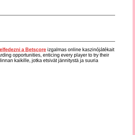
elfedezni a
Betscore
izgalmas online kaszinójátékait
ding opportunities, enticing every player to try their
nnan kaikille, jotka etsivät jännitystä ja suuria