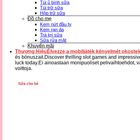
Túi ủ bình sữa
Túi trữ sữa
Hộp trữ sữa
Đồ cho mẹ
Kem nứt đầu ty
Kem rạn da
Trà lợi sữa
Sữa rửa mặt
Khuyến mãi
Thương HiệuÉlvezze a mobiljáték kényelmét okostele
és bónuszait.Discover thrilling slot games and impressiv
luck today.Ei ainoastaan monipuoliset pelivaihtoehdot, v
voittoja.
Sữa cho bé