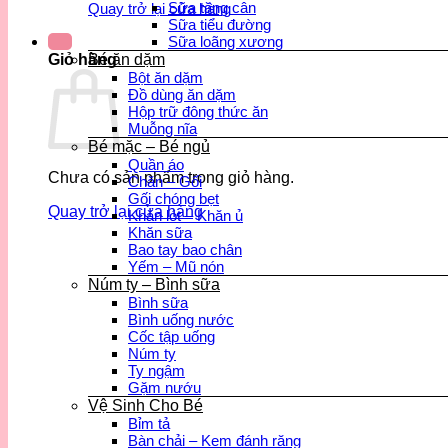
Sữa tăng cân
Quay trở lại cửa hàng
Sữa tiểu đường
Sữa loãng xương
Bé ăn dặm
Giỏ hàng
Bột ăn dặm
Đồ dùng ăn dặm
Hộp trữ đông thức ăn
Muỗng nĩa
Bé mặc – Bé ngủ
Quần áo
Chưa có sản phẩm trong giỏ hàng.
Chăn – Gối
Gối chóng bẹt
Quay trở lại cửa hàng
Khăn lót – Khăn ủ
Khăn sữa
Bao tay bao chân
Yếm – Mũ nón
Núm ty – Bình sữa
Bình sữa
Bình uống nước
Cốc tập uống
Núm ty
Ty ngậm
Gặm nướu
Vệ Sinh Cho Bé
Bỉm tả
Bàn chải – Kem đánh răng