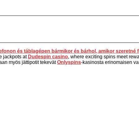
fonon és táblagépen bármikor és bárhol, amikor szeretné f
e jackpots at
Dudespin casino
, where exciting spins meet rewar
aan myös jättipotit tekevät
Onlyspins
-kasinosta erinomaisen vali