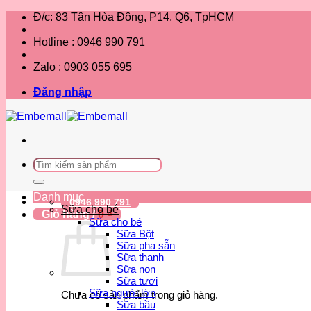
Bỏ
Đ/c: 83 Tân Hòa Đông, P14, Q6, TpHCM
qua
nội
Hotline : 0946 990 791
dung
Zalo : 0903 055 695
Đăng nhập
Tìm
kiếm:
Danh mục
0946 990 791
Sữa cho bé
Giỏ hàng /
0
₫
Sữa cho bé
Sữa Bột
Sữa pha sẵn
Sữa thanh
Sữa non
Sữa tươi
Sữa người lớn
Chưa có sản phẩm trong giỏ hàng.
Sữa bầu