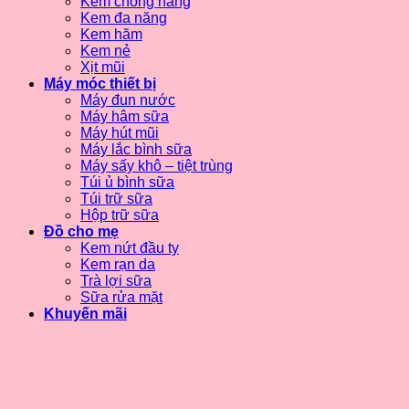
Kem chống nắng
Kem đa năng
Kem hăm
Kem nẻ
Xịt mũi
Máy móc thiết bị
Máy đun nước
Máy hâm sữa
Máy hút mũi
Máy lắc bình sữa
Máy sấy khô – tiệt trùng
Túi ủ bình sữa
Túi trữ sữa
Hộp trữ sữa
Đồ cho mẹ
Kem nứt đầu ty
Kem rạn da
Trà lợi sữa
Sữa rửa mặt
Khuyến mãi