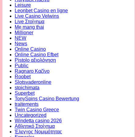
Leisure
Leonbet Casino en ligne
Live Casino Velwins
Live Στοίχημα
Mẹ mang thai
Millioner
NEW
News
Online Casino
Online Casino Efbet
Pistolo αξιολόγηση
Public
Ragnaro Καζίνο
Roobet
Slotsvaderonline
stoichimata
Superbet
TonySpins Casino Bewertung
traitements
Twin Casino Greece
Uncategorized
Windetta casino 2026
Αθλητικό Στοίχημα
Έλεγχος Νομιμότητας