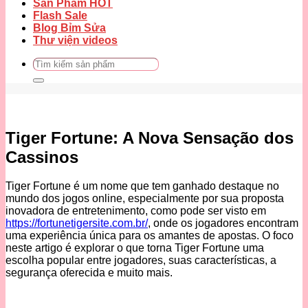
Sản Phẩm HOT
Flash Sale
Blog Bỉm Sửa
Thư viện videos
Tìm
kiếm:
Tiger Fortune: A Nova Sensação dos
Cassinos
Tiger Fortune é um nome que tem ganhado destaque no
mundo dos jogos online, especialmente por sua proposta
inovadora de entretenimento, como pode ser visto em
https://fortunetigersite.com.br/
, onde os jogadores encontram
uma experiência única para os amantes de apostas. O foco
neste artigo é explorar o que torna Tiger Fortune uma
escolha popular entre jogadores, suas características, a
segurança oferecida e muito mais.