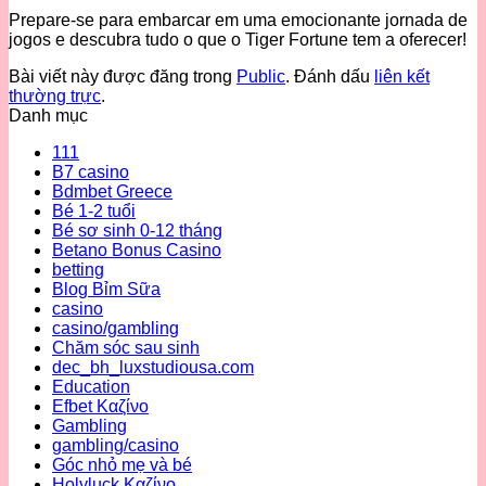
Prepare-se para embarcar em uma emocionante jornada de
jogos e descubra tudo o que o Tiger Fortune tem a oferecer!
Bài viết này được đăng trong
Public
. Đánh dấu
liên kết
thường trực
.
Danh mục
111
B7 casino
Bdmbet Greece
Bé 1-2 tuổi
Bé sơ sinh 0-12 tháng
Betano Bonus Casino
betting
Blog Bỉm Sữa
casino
casino/gambling
Chăm sóc sau sinh
dec_bh_luxstudiousa.com
Education
Efbet Καζίνο
Gambling
gambling/casino
Góc nhỏ mẹ và bé
Holyluck Καζίνο