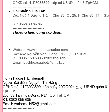
GPKD số: 41F8033599, cấp tại UBND quận 6 TpHCM
-------------------------
Chi nhánh Gia Lai:
Đ/c: Ngã 4 Đường Tránh Chư Sê, QL 25, H.Chư Sê, Tỉnh Gia
Lai
ĐT: 0568 39 86 86
-------------------------
Thương hiệu cùng tập đoàn:
Website: www.bachhoasuabot.com
Đ/c: 452 Nguyễn Văn Luông, P12, Q6, TpHCM
ĐT: 0935 150 533 - 0903 055 695
Email: bachhoasuabot@gmail.com
Hộ kinh doanh Embemall
Người đại diện: Nguyễn Thị Hằng
GPKD số: 41F8033599, cấp ngày 20/2/2024 tại UBND quận 6
TpHCM
Đ/c: 83 Tân Hòa Đông, P14, Q6, TpHCM
ĐT: 0903 055 695
Email: embemall452@gmail.com
-------------------------