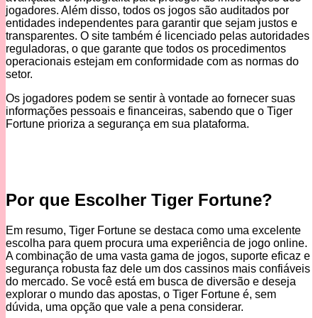
jogadores. Além disso, todos os jogos são auditados por
entidades independentes para garantir que sejam justos e
transparentes. O site também é licenciado pelas autoridades
reguladoras, o que garante que todos os procedimentos
operacionais estejam em conformidade com as normas do
setor.
Os jogadores podem se sentir à vontade ao fornecer suas
informações pessoais e financeiras, sabendo que o Tiger
Fortune prioriza a segurança em sua plataforma.
Por que Escolher Tiger Fortune?
Em resumo, Tiger Fortune se destaca como uma excelente
escolha para quem procura uma experiência de jogo online.
A combinação de uma vasta gama de jogos, suporte eficaz e
segurança robusta faz dele um dos cassinos mais confiáveis
do mercado. Se você está em busca de diversão e deseja
explorar o mundo das apostas, o Tiger Fortune é, sem
dúvida, uma opção que vale a pena considerar.