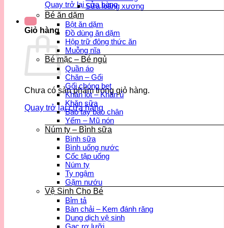
Quay trở lại cửa hàng
Sữa loãng xương
Bé ăn dặm
Bột ăn dặm
Giỏ hàng
Đồ dùng ăn dặm
Hộp trữ đông thức ăn
Muỗng nĩa
Bé mặc – Bé ngủ
Quần áo
Chăn – Gối
Gối chóng bẹt
Chưa có sản phẩm trong giỏ hàng.
Khăn lót – Khăn ủ
Khăn sữa
Quay trở lại cửa hàng
Bao tay bao chân
Yếm – Mũ nón
Núm ty – Bình sữa
Bình sữa
Bình uống nước
Cốc tập uống
Núm ty
Ty ngậm
Gặm nướu
Vệ Sinh Cho Bé
Bỉm tả
Bàn chải – Kem đánh răng
Dung dịch vệ sinh
Gạc rơ lưỡi