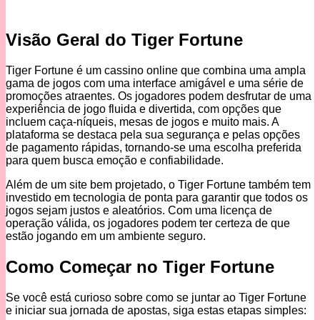
Visão Geral do Tiger Fortune
Tiger Fortune é um cassino online que combina uma ampla
gama de jogos com uma interface amigável e uma série de
promoções atraentes. Os jogadores podem desfrutar de uma
experiência de jogo fluida e divertida, com opções que
incluem caça-níqueis, mesas de jogos e muito mais. A
plataforma se destaca pela sua segurança e pelas opções
de pagamento rápidas, tornando-se uma escolha preferida
para quem busca emoção e confiabilidade.
Além de um site bem projetado, o Tiger Fortune também tem
investido em tecnologia de ponta para garantir que todos os
jogos sejam justos e aleatórios. Com uma licença de
operação válida, os jogadores podem ter certeza de que
estão jogando em um ambiente seguro.
Como Começar no Tiger Fortune
Se você está curioso sobre como se juntar ao Tiger Fortune
e iniciar sua jornada de apostas, siga estas etapas simples: