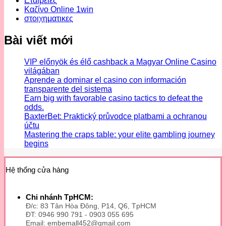
Εταιρείες
Καζίνο Online 1win
στοιχηματικες
Bài viết mới
VIP előnyök és élő cashback a Magyar Online Casino
világában
Aprende a dominar el casino con información
transparente del sistema
Earn big with favorable casino tactics to defeat the
odds.
BaxterBet: Praktický průvodce platbami a ochranou
účtu
Mastering the craps table: your elite gambling journey
begins
Hệ thống cửa hàng
Chi nhánh TpHCM:
Đ/c: 83 Tân Hòa Đông, P14, Q6, TpHCM
ĐT: 0946 990 791 - 0903 055 695
Email: embemall452@gmail.com