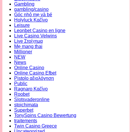
Gambling
gambling/casino
Góc nhỏ mẹ và bé
Holyluck Καζίνο
Leisure
Leonbet Casino en ligne
Live Casino Velwins
Live Στοίχημα
Mẹ mang thai
Millioner
NEW
News
Online Casino
Online Casino Efbet
Pistolo αξιολόγηση
Public
Ragnaro Καζίνο
Roobet
Slotsvaderonline
stoichimata
Superbet
TonySpins Casino Bewertung
traitements
Twin Casino Greece
Uncategorized