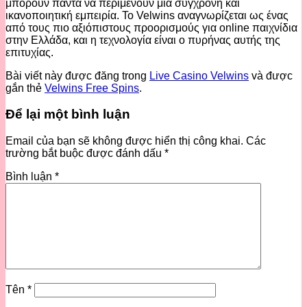
μπορούν πάντα να περιμένουν μια σύγχρονη και
ικανοποιητική εμπειρία. Το Velwins αναγνωρίζεται ως ένας
από τους πιο αξιόπιστους προορισμούς για online παιχνίδια
στην Ελλάδα, και η τεχνολογία είναι ο πυρήνας αυτής της
επιτυχίας.
Bài viết này được đăng trong
Live Casino Velwins
và được
gắn thẻ
Velwins Free Spins
.
Để lại một bình luận
Email của bạn sẽ không được hiển thị công khai.
Các
trường bắt buộc được đánh dấu
*
Bình luận
*
Tên
*