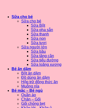
Sữa cho bé
Sữa cho bé
Sữa Bột
Sữa pha sẵn
Sữa thanh
Sữa non
Sữa tươi
Sữa người lớn
Sữa bầu
Sữa tăng cân
Sữa tiểu đường
Sữa loãng xương
Bé ăn dặm
Bột ăn dặm
Đồ dùng ăn dặm
Hộp trữ đông thức ăn
Muỗng nĩa
Bé mặc – Bé ngủ
Quần áo
Chăn – Gối
Gối chóng bẹt
Khăn lót – Khăn ủ