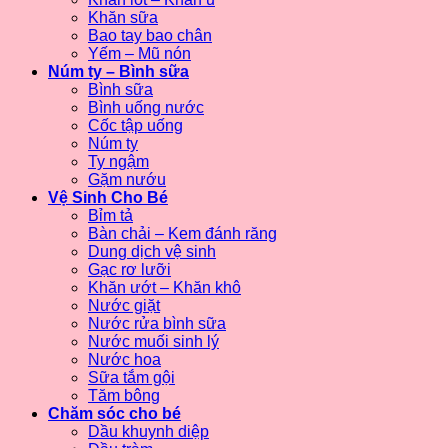
Khăn sữa
Bao tay bao chân
Yếm – Mũ nón
Núm ty – Bình sữa
Bình sữa
Bình uống nước
Cốc tập uống
Núm ty
Ty ngậm
Gặm nướu
Vệ Sinh Cho Bé
Bỉm tả
Bàn chải – Kem đánh răng
Dung dịch vệ sinh
Gạc rơ lưỡi
Khăn ướt – Khăn khô
Nước giặt
Nước rửa bình sữa
Nước muối sinh lý
Nước hoa
Sữa tắm gội
Tăm bông
Chăm sóc cho bé
Dầu khuynh diệp