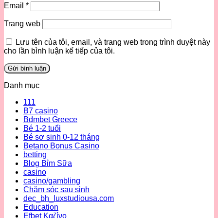
Email
*
Trang web
Lưu tên của tôi, email, và trang web trong trình duyệt này
cho lần bình luận kế tiếp của tôi.
Danh mục
111
B7 casino
Bdmbet Greece
Bé 1-2 tuổi
Bé sơ sinh 0-12 tháng
Betano Bonus Casino
betting
Blog Bỉm Sữa
casino
casino/gambling
Chăm sóc sau sinh
dec_bh_luxstudiousa.com
Education
Efbet Καζίνο