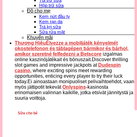
Túi trữ sữa
Hộp trữ sữa
Đồ cho mẹ
Kem nứt đầu ty
Kem rạn da
Trà lợi sữa
Sữa rửa mặt
Khuyến mãi
Thương HiệuÉlvezze a mobiljáték kényelmét
okostelefonon és táblagépen bármikor és bárhol,
amikor szeretné felfedezni a
Betscore
izgalmas
online kaszinójátékait és bónuszait.Discover thrilling
slot games and impressive jackpots at
Dudespin
casino
, where exciting spins meet rewarding
opportunities, enticing every player to try their luck
today.Ei ainoastaan monipuoliset pelivaihtoehdot, vaan
myös jättipotit tekevät
Onlyspins
-kasinosta
erinomaisen valinnan kaikille, jotka etsivät jännitystä ja
suuria voittoja.
Sữa cho bé