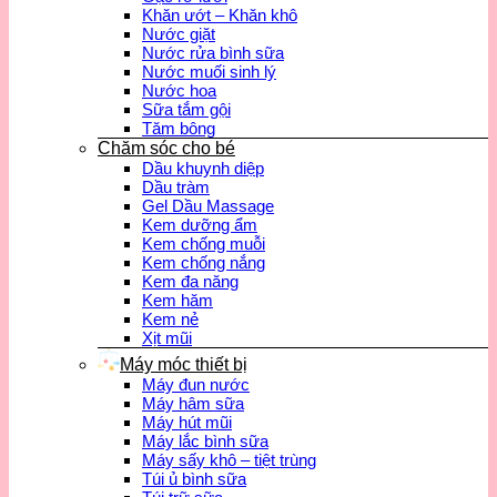
Khăn ướt – Khăn khô
Nước giặt
Nước rửa bình sữa
Nước muối sinh lý
Nước hoa
Sữa tắm gội
Tăm bông
Chăm sóc cho bé
Dầu khuynh diệp
Dầu tràm
Gel Dầu Massage
Kem dưỡng ẩm
Kem chống muỗi
Kem chống nắng
Kem đa năng
Kem hăm
Kem nẻ
Xịt mũi
Máy móc thiết bị
Máy đun nước
Máy hâm sữa
Máy hút mũi
Máy lắc bình sữa
Máy sấy khô – tiệt trùng
Túi ủ bình sữa