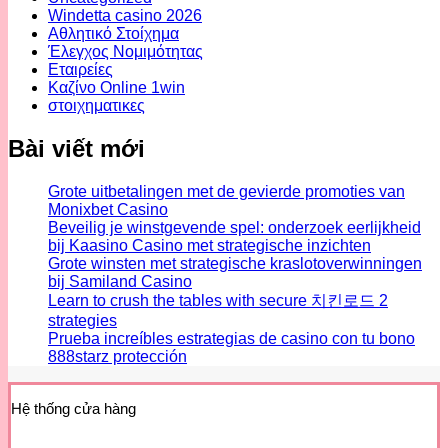
Windetta casino 2026
Αθλητικό Στοίχημα
Έλεγχος Νομιμότητας
Εταιρείες
Καζίνο Online 1win
στοιχηματικες
Bài viết mới
Grote uitbetalingen met de gevierde promoties van
Monixbet Casino
Beveilig je winstgevende spel: onderzoek eerlijkheid
bij Kaasino Casino met strategische inzichten
Grote winsten met strategische kraslotoverwinningen
bij Samiland Casino
Learn to crush the tables with secure 치킨로드 2
strategies
Prueba increíbles estrategias de casino con tu bono
888starz protección
Hệ thống cửa hàng