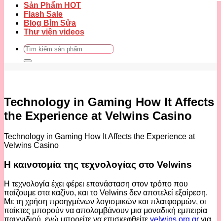
Sản Phẩm HOT
Flash Sale
Blog Bỉm Sửa
Thư viện videos
Tìm
kiếm:
Technology in Gaming How It Affects
the Experience at Velwins Casino
Technology in Gaming How It Affects the Experience at
Velwins Casino
Η καινοτομία της τεχνολογίας στο Velwins
Η τεχνολογία έχει φέρει επανάσταση στον τρόπο που
παίζουμε στα καζίνο, και το Velwins δεν αποτελεί εξαίρεση.
Με τη χρήση προηγμένων λογισμικών και πλατφορμών, οι
παίκτες μπορούν να απολαμβάνουν μια μοναδική εμπειρία
παιχνιδιού, ενώ μπορείτε να επισκεφθείτε
velwins.org.gr
για