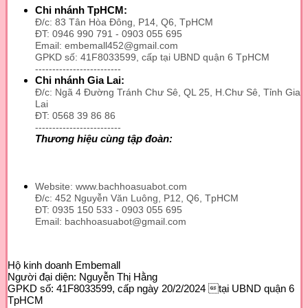
Chi nhánh TpHCM:
Đ/c: 83 Tân Hòa Đông, P14, Q6, TpHCM
ĐT: 0946 990 791 - 0903 055 695
Email: embemall452@gmail.com
GPKD số: 41F8033599, cấp tại UBND quận 6 TpHCM
-------------------------
Chi nhánh Gia Lai:
Đ/c: Ngã 4 Đường Tránh Chư Sê, QL 25, H.Chư Sê, Tỉnh Gia
Lai
ĐT: 0568 39 86 86
-------------------------
Thương hiệu cùng tập đoàn:
Website: www.bachhoasuabot.com
Đ/c: 452 Nguyễn Văn Luông, P12, Q6, TpHCM
ĐT: 0935 150 533 - 0903 055 695
Email: bachhoasuabot@gmail.com
Hộ kinh doanh Embemall
Người đại diện: Nguyễn Thị Hằng
GPKD số: 41F8033599, cấp ngày 20/2/2024 tại UBND quận 6
TpHCM