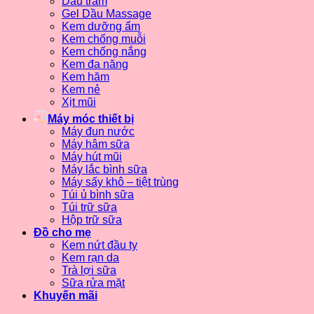
Dầu tràm
Gel Dầu Massage
Kem dưỡng ẩm
Kem chống muỗi
Kem chống nắng
Kem đa năng
Kem hăm
Kem nẻ
Xịt mũi
Máy móc thiết bị
Máy đun nước
Máy hâm sữa
Máy hút mũi
Máy lắc bình sữa
Máy sấy khô – tiệt trùng
Túi ủ bình sữa
Túi trữ sữa
Hộp trữ sữa
Đồ cho mẹ
Kem nứt đầu ty
Kem rạn da
Trà lợi sữa
Sữa rửa mặt
Khuyến mãi