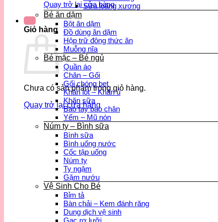
Quay trở lại cửa hàng
Sữa loãng xương
Bé ăn dặm
Bột ăn dặm
Giỏ hàng
Đồ dùng ăn dặm
Hộp trữ đông thức ăn
Muỗng nĩa
Bé mặc – Bé ngủ
Quần áo
Chăn – Gối
Gối chóng bẹt
Chưa có sản phẩm trong giỏ hàng.
Khăn lót – Khăn ủ
Khăn sữa
Quay trở lại cửa hàng
Bao tay bao chân
Yếm – Mũ nón
Núm ty – Bình sữa
Bình sữa
Bình uống nước
Cốc tập uống
Núm ty
Ty ngậm
Gặm nướu
Vệ Sinh Cho Bé
Bỉm tả
Bàn chải – Kem đánh răng
Dung dịch vệ sinh
Gạc rơ lưỡi