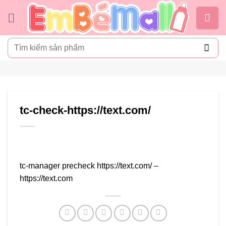
Bỏ
qua
nội
Tìm
dung
kiếm:
tc-check-https://text.com/
tc-manager precheck https://text.com/ –
https://text.com