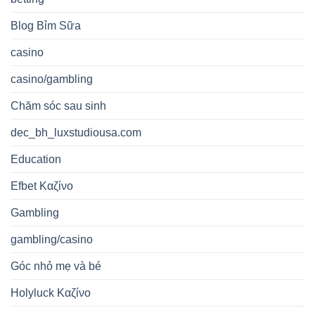
Blog Bỉm Sữa
casino
casino/gambling
Chăm sóc sau sinh
dec_bh_luxstudiousa.com
Education
Efbet Καζίνο
Gambling
gambling/casino
Góc nhỏ mẹ và bé
Holyluck Καζίνο