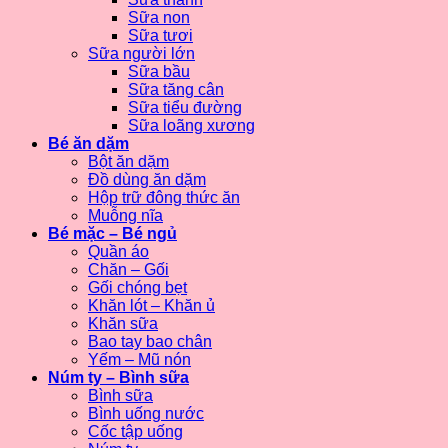
Sữa non
Sữa tươi
Sữa người lớn
Sữa bầu
Sữa tăng cân
Sữa tiểu đường
Sữa loãng xương
Bé ăn dặm
Bột ăn dặm
Đồ dùng ăn dặm
Hộp trữ đông thức ăn
Muỗng nĩa
Bé mặc – Bé ngủ
Quần áo
Chăn – Gối
Gối chóng bẹt
Khăn lót – Khăn ủ
Khăn sữa
Bao tay bao chân
Yếm – Mũ nón
Núm ty – Bình sữa
Bình sữa
Bình uống nước
Cốc tập uống