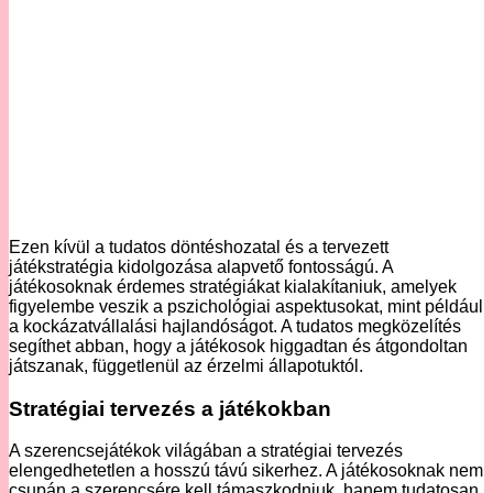
Ezen kívül a tudatos döntéshozatal és a tervezett
játékstratégia kidolgozása alapvető fontosságú. A
játékosoknak érdemes stratégiákat kialakítaniuk, amelyek
figyelembe veszik a pszichológiai aspektusokat, mint például
a kockázatvállalási hajlandóságot. A tudatos megközelítés
segíthet abban, hogy a játékosok higgadtan és átgondoltan
játszanak, függetlenül az érzelmi állapotuktól.
Stratégiai tervezés a játékokban
A szerencsejátékok világában a stratégiai tervezés
elengedhetetlen a hosszú távú sikerhez. A játékosoknak nem
csupán a szerencsére kell támaszkodniuk, hanem tudatosan