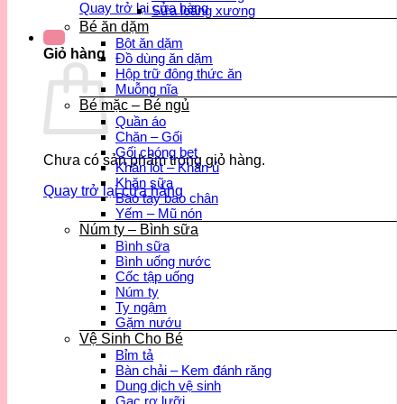
Quay trở lại cửa hàng
Sữa loãng xương
Bé ăn dặm
Bột ăn dặm
Giỏ hàng
Đồ dùng ăn dặm
Hộp trữ đông thức ăn
Muỗng nĩa
Bé mặc – Bé ngủ
Quần áo
Chăn – Gối
Gối chóng bẹt
Chưa có sản phẩm trong giỏ hàng.
Khăn lót – Khăn ủ
Khăn sữa
Quay trở lại cửa hàng
Bao tay bao chân
Yếm – Mũ nón
Núm ty – Bình sữa
Bình sữa
Bình uống nước
Cốc tập uống
Núm ty
Ty ngậm
Gặm nướu
Vệ Sinh Cho Bé
Bỉm tả
Bàn chải – Kem đánh răng
Dung dịch vệ sinh
Gạc rơ lưỡi