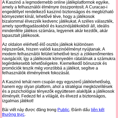
A Kaszinó a legmodernebb online játékplatformok egyike,
amely a felhasználói élményre összpontosít. A Curacao-i
engedéllyel rendelkező kaszinó biztonságos és megbízható
környezetet kínál, lehetővé téve, hogy a játékosok
bizalommal élvezzék kedvenc játékukat. A széles választék,
amely sportfogadásokból és kaszinójátékokból áll, ideális
mindenféle játékos számára, legyenek akár kezdők, akár
tapasztalt játékosok.
Az oldalon elérhető élő osztós játékok különösen
népszerűek, hiszen valódi kaszinóélményt nyújtanak. A
modern felhasználói felület lehetővé teszi a zökkenőmentes
navigációt, így a játékosok könnyedén rátalálnak a számukra
legérdekesebb lehetőségekre. Kiemelkedő bónuszok és
promóciók teszik még vonzóbbá a játékot, segítve a
felhasználók élményének fokozását.
A Kaszinó tehát nem csupán egy egyszerű játéklehetőség,
hanem egy olyan platform, ahol a stratégiai megközelítések
és a pszichológiai tényezők együttesen alakítják a játékosok
élményét. Fedezd fel a világát, és élvezd a biztonságos,
izgalmas játékot!
Bài viết này được đăng trong
Public
. Đánh dấu
liên kết
thường trực
.