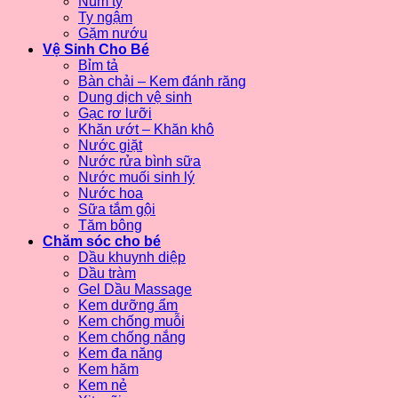
Núm ty
Ty ngậm
Gặm nướu
Vệ Sinh Cho Bé
Bỉm tả
Bàn chải – Kem đánh răng
Dung dịch vệ sinh
Gạc rơ lưỡi
Khăn ướt – Khăn khô
Nước giặt
Nước rửa bình sữa
Nước muối sinh lý
Nước hoa
Sữa tắm gội
Tăm bông
Chăm sóc cho bé
Dầu khuynh diệp
Dầu tràm
Gel Dầu Massage
Kem dưỡng ẩm
Kem chống muỗi
Kem chống nắng
Kem đa năng
Kem hăm
Kem nẻ