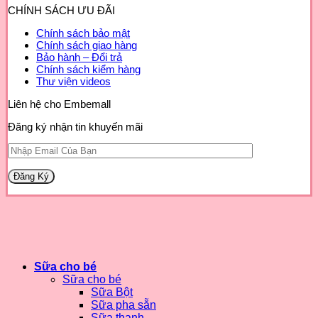
CHÍNH SÁCH ƯU ĐÃI
Chính sách bảo mật
Chính sách giao hàng
Bảo hành – Đổi trả
Chính sách kiểm hàng
Thư viện videos
Liên hệ cho Embemall
Đăng ký nhận tin khuyến mãi
Sữa cho bé
Sữa cho bé
Sữa Bột
Sữa pha sẵn
Sữa thanh