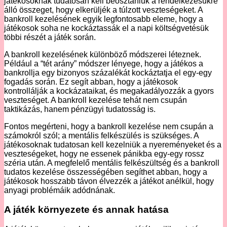
játékosoknak tudatosan kell beosztaniuk a rendelkezésükre
álló összeget, hogy elkerüljék a túlzott veszteségeket. A
bankroll kezelésének egyik legfontosabb eleme, hogy a
játékosok soha ne kockáztassák el a napi költségvetésük
többi részét a játék során.
A bankroll kezelésének különböző módszerei léteznek.
Például a “tét arány” módszer lényege, hogy a játékos a
bankrollja egy bizonyos százalékát kockáztatja el egy-egy
fogadás során. Ez segít abban, hogy a játékosok
kontrollálják a kockázataikat, és megakadályozzák a gyors
veszteséget. A bankroll kezelése tehát nem csupán
taktikázás, hanem pénzügyi tudatosság is.
Fontos megérteni, hogy a bankroll kezelése nem csupán a
számokról szól; a mentális felkészülés is szükséges. A
játékosoknak tudatosan kell kezelniük a nyereményeket és a
veszteségeket, hogy ne essenek pánikba egy-egy rossz
széria után. A megfelelő mentális felkészültség és a bankroll
tudatos kezelése összességében segíthet abban, hogy a
játékosok hosszabb távon élvezzék a játékot anélkül, hogy
anyagi problémáik adódnának.
A játék környezete és annak hatása