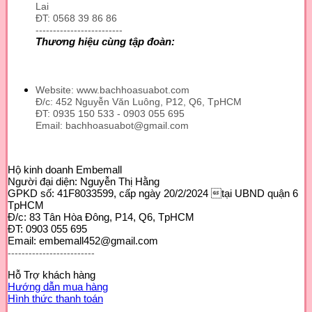
Lai
ĐT: 0568 39 86 86
-------------------------
Thương hiệu cùng tập đoàn:
Website: www.bachhoasuabot.com
Đ/c: 452 Nguyễn Văn Luông, P12, Q6, TpHCM
ĐT: 0935 150 533 - 0903 055 695
Email: bachhoasuabot@gmail.com
Hộ kinh doanh Embemall
Người đại diện: Nguyễn Thị Hằng
GPKD số: 41F8033599, cấp ngày 20/2/2024 tại UBND quận 6
TpHCM
Đ/c: 83 Tân Hòa Đông, P14, Q6, TpHCM
ĐT: 0903 055 695
Email: embemall452@gmail.com
-------------------------
Hỗ Trợ khách hàng
Hướng dẫn mua hàng
Hình thức thanh toán