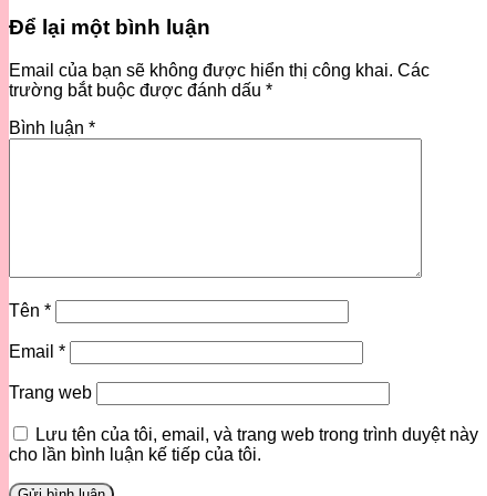
Để lại một bình luận
Email của bạn sẽ không được hiển thị công khai.
Các
trường bắt buộc được đánh dấu
*
Bình luận
*
Tên
*
Email
*
Trang web
Lưu tên của tôi, email, và trang web trong trình duyệt này
cho lần bình luận kế tiếp của tôi.