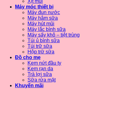
Xịt mũi
Máy móc thiết bị
Máy đun nước
Máy hâm sữa
Máy hút mũi
Máy lắc bình sữa
Máy sấy khô – tiệt trùng
Túi ủ bình sữa
Túi trữ sữa
Hộp trữ sữa
Đồ cho mẹ
Kem nứt đầu ty
Kem rạn da
Trà lợi sữa
Sữa rửa mặt
Khuyến mãi