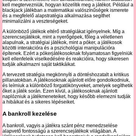
kell megtervezniük, hogyan közelítik meg a játékot. Például a
blackjack játékban a matematikai valószínűségek ismerete
és a megfelelő alapstratégia alkalmazása segíthet
minimalizálni a veszteségeket.
A különböző játékok eltérő stratégiákat igényelnek. Míg a
szerencsejátékok, mint a nyerőgépek, főleg a véletlenen
alapulnak, a stratégiai játékok, mint a póker, a játékosok
közötti interakcióra és a pszichológiai manipulációra
építenek. Ezért a pókerjátékosoknak folyamatosan figyelniük
kell ellenfeleik viselkedésére és reakcióira, hogy sikeresen
tudják alkalmazni saját taktikáikat.
A tervezett stratégia megkönnyíti a döntéshozatalt a kritikus
pillanatokban. A játékosoknak ajánlott előre gondolkodniuk,
és leírniuk a különböző forgatókönyveket, amelyek segíthetik
őket a játék során. Ezen kívül, a játékosoknak ajánlott
naplózniuk a játékmeneteiket, hogy később elemezni tudják
a hibáikat és a sikeres lépéseiket.
A bankroll kezelése
A bankroll, vagyis a játékra szánt pénz menedzselése
alapvető fontosságú a szerencsejátékok világában. A