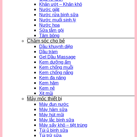
Khăn ướt – Khăn khô
Nước giặt
Nước rửa bình sữa
Nước muối sinh lý
Nước hoa
Sữa tắm gội
Tăm bông
Chăm sóc cho bé
Dầu khuynh diệp
Dầu tràm
Gel Dầu Massage
Kem dưỡng ẩm
Kem chống muỗi
Kem chống nắng
Kem đa năng
Kem hăm
Kem nẻ
Xịt mũi
Máy móc thiết bị
Máy đun nước
Máy hâm sữa
Máy hút mũi
Máy lắc bình sữa
Máy sấy khô – tiệt trùng
Túi ủ bình sữa
Túi trữ sữa