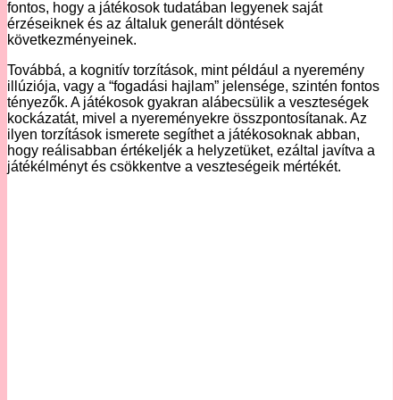
fontos, hogy a játékosok tudatában legyenek saját
érzéseiknek és az általuk generált döntések
következményeinek.
Továbbá, a kognitív torzítások, mint például a nyeremény
illúziója, vagy a “fogadási hajlam” jelensége, szintén fontos
tényezők. A játékosok gyakran alábecsülik a veszteségek
kockázatát, mivel a nyereményekre összpontosítanak. Az
ilyen torzítások ismerete segíthet a játékosoknak abban,
hogy reálisabban értékeljék a helyzetüket, ezáltal javítva a
játékélményt és csökkentve a veszteségeik mértékét.