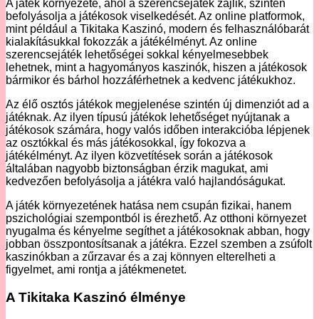
A játék környezete, ahol a szerencsejáték zajlik, szintén
befolyásolja a játékosok viselkedését. Az online platformok,
mint például a Tikitaka Kaszinó, modern és felhasználóbarát
kialakításukkal fokozzák a játékélményt. Az online
szerencsejáték lehetőségei sokkal kényelmesebbek
lehetnek, mint a hagyományos kaszinók, hiszen a játékosok
bármikor és bárhol hozzáférhetnek a kedvenc játékukhoz.
Az élő osztós játékok megjelenése szintén új dimenziót ad a
játéknak. Az ilyen típusú játékok lehetőséget nyújtanak a
játékosok számára, hogy valós időben interakcióba lépjenek
az osztókkal és más játékosokkal, így fokozva a
játékélményt. Az ilyen közvetítések során a játékosok
általában nagyobb biztonságban érzik magukat, ami
kedvezően befolyásolja a játékra való hajlandóságukat.
A játék környezetének hatása nem csupán fizikai, hanem
pszichológiai szempontból is érezhető. Az otthoni környezet
nyugalma és kényelme segíthet a játékosoknak abban, hogy
jobban összpontosítsanak a játékra. Ezzel szemben a zsúfolt
kaszinókban a zűrzavar és a zaj könnyen elterelheti a
figyelmet, ami rontja a játékmenetet.
A Tikitaka Kaszinó élménye