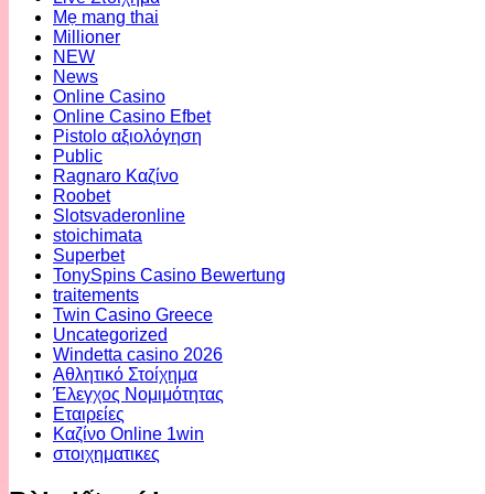
Mẹ mang thai
Millioner
NEW
News
Online Casino
Online Casino Efbet
Pistolo αξιολόγηση
Public
Ragnaro Καζίνο
Roobet
Slotsvaderonline
stoichimata
Superbet
TonySpins Casino Bewertung
traitements
Twin Casino Greece
Uncategorized
Windetta casino 2026
Αθλητικό Στοίχημα
Έλεγχος Νομιμότητας
Εταιρείες
Καζίνο Online 1win
στοιχηματικες