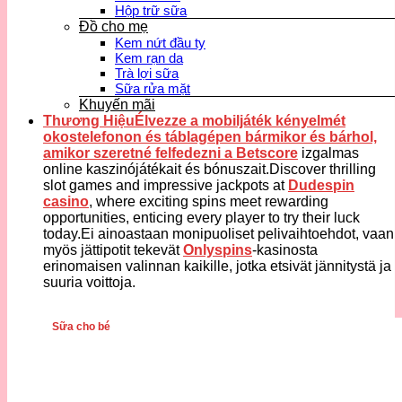
Hộp trữ sữa
Đồ cho mẹ
Kem nứt đầu ty
Kem rạn da
Trà lợi sữa
Sữa rửa mặt
Khuyến mãi
Thương HiệuÉlvezze a mobiljáték kényelmét
okostelefonon és táblagépen bármikor és bárhol,
amikor szeretné felfedezni a
Betscore
izgalmas
online kaszinójátékait és bónuszait.Discover thrilling
slot games and impressive jackpots at
Dudespin
casino
, where exciting spins meet rewarding
opportunities, enticing every player to try their luck
today.Ei ainoastaan monipuoliset pelivaihtoehdot, vaan
myös jättipotit tekevät
Onlyspins
-kasinosta
erinomaisen valinnan kaikille, jotka etsivät jännitystä ja
suuria voittoja.
Sữa cho bé