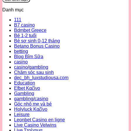
Danh mục
111
B7 casino
Bdmbet Greece
Bé 1-2 tuổi
Bé sơ sinh 0-12 tháng
Betano Bonus Casino
betting
Blog Bỉm Sữa
casino
casino/gambling
Chăm sóc sau sinh
dec_bh_luxstudiousa.com
Education
Efbet Καζίνο
Gambling
gambling/casino
Góc nhỏ mẹ và bé
Holyluck Καζίνο
Leisure
Leonbet Casino en ligne
Live Casino Velwins
Live Στοίχημα