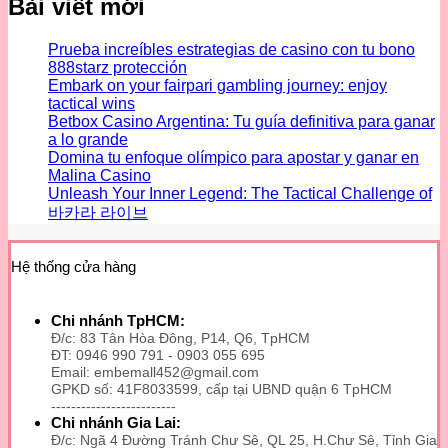
Bài viết mới
Prueba increíbles estrategias de casino con tu bono
888starz protección
Embark on your fairpari gambling journey: enjoy
tactical wins
Betbox Casino Argentina: Tu guía definitiva para ganar
a lo grande
Domina tu enfoque olímpico para apostar y ganar en
Malina Casino
Unleash Your Inner Legend: The Tactical Challenge of
바카라 라이브
Hệ thống cửa hàng
Chi nhánh TpHCM:
Đ/c: 83 Tân Hòa Đông, P14, Q6, TpHCM
ĐT: 0946 990 791 - 0903 055 695
Email: embemall452@gmail.com
GPKD số: 41F8033599, cấp tại UBND quận 6 TpHCM
-------------------------
Chi nhánh Gia Lai:
Đ/c: Ngã 4 Đường Tránh Chư Sê, QL 25, H.Chư Sê, Tỉnh Gia