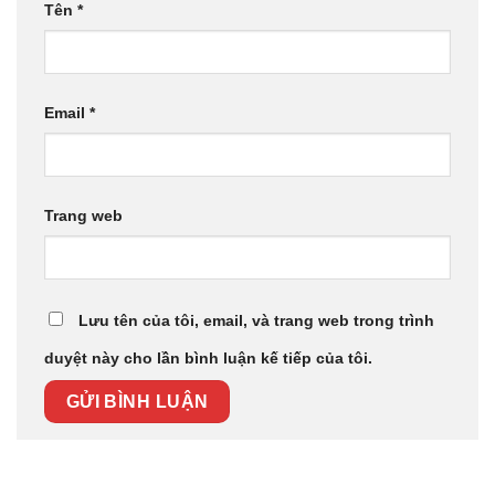
Tên
*
Email
*
Trang web
Lưu tên của tôi, email, và trang web trong trình
duyệt này cho lần bình luận kế tiếp của tôi.