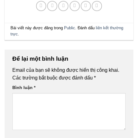
Bài viết này được đăng trong
Public
. Đánh dấu
liên kết thường
trực
.
Để lại một bình luận
Email của bạn sẽ không được hiển thị công khai.
Các trường bắt buộc được đánh dấu
*
Bình luận
*