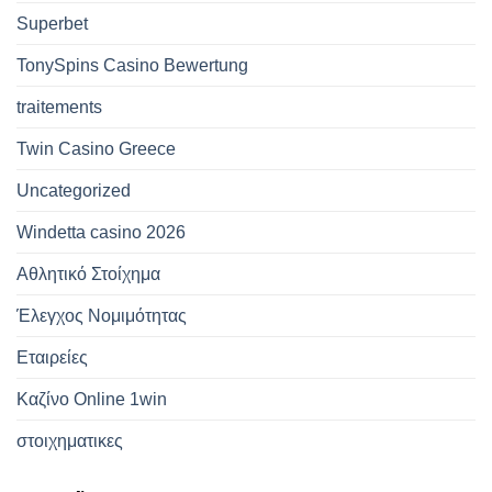
Superbet
TonySpins Casino Bewertung
traitements
Twin Casino Greece
Uncategorized
Windetta casino 2026
Αθλητικό Στοίχημα
Έλεγχος Νομιμότητας
Εταιρείες
Καζίνο Online 1win
στοιχηματικες