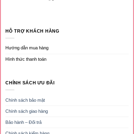
HỖ TRỢ KHÁCH HÀNG
Hướng dẫn mua hàng
Hình thức thanh toán
CHÍNH SÁCH ƯU ĐÃI
Chính sách bảo mật
Chính sách giao hàng
Bảo hành – Đổi trả
Chính sách kiểm hàng