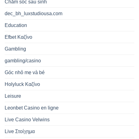
Chăm sóc sau sinh
dec_bh_luxstudiousa.com
Education
Efbet Καζίνο
Gambling
gambling/casino
Góc nhỏ mẹ và bé
Holyluck Καζίνο
Leisure
Leonbet Casino en ligne
Live Casino Velwins
Live Στοίχημα