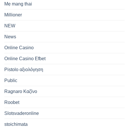
Mẹ mang thai
Millioner
NEW
News
Online Casino
Online Casino Efbet
Pistolo αξιολόγηση
Public
Ragnaro Καζίνο
Roobet
Slotsvaderonline
stoichimata