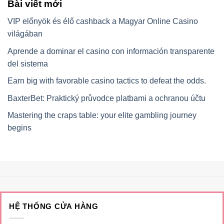
Bài viết mới
VIP előnyök és élő cashback a Magyar Online Casino
világában
Aprende a dominar el casino con información transparente
del sistema
Earn big with favorable casino tactics to defeat the odds.
BaxterBet: Praktický průvodce platbami a ochranou účtu
Mastering the craps table: your elite gambling journey
begins
HỆ THỐNG CỬA HÀNG