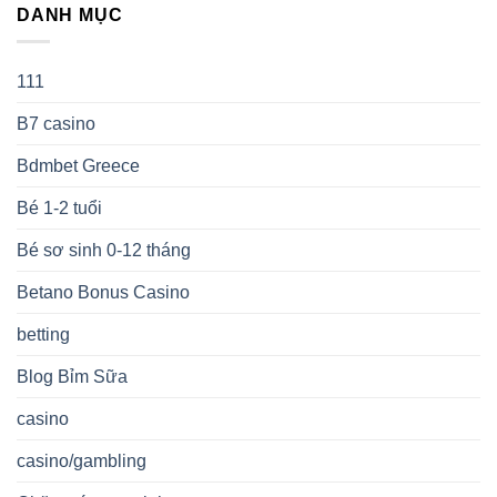
DANH MỤC
111
B7 casino
Bdmbet Greece
Bé 1-2 tuổi
Bé sơ sinh 0-12 tháng
Betano Bonus Casino
betting
Blog Bỉm Sữa
casino
casino/gambling