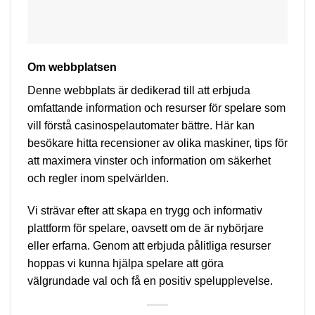
Om webbplatsen
Denne webbplats är dedikerad till att erbjuda
omfattande information och resurser för spelare som
vill förstå casinospelautomater bättre. Här kan
besökare hitta recensioner av olika maskiner, tips för
att maximera vinster och information om säkerhet
och regler inom spelvärlden.
Vi strävar efter att skapa en trygg och informativ
plattform för spelare, oavsett om de är nybörjare
eller erfarna. Genom att erbjuda pålitliga resurser
hoppas vi kunna hjälpa spelare att göra
välgrundade val och få en positiv spelupplevelse.