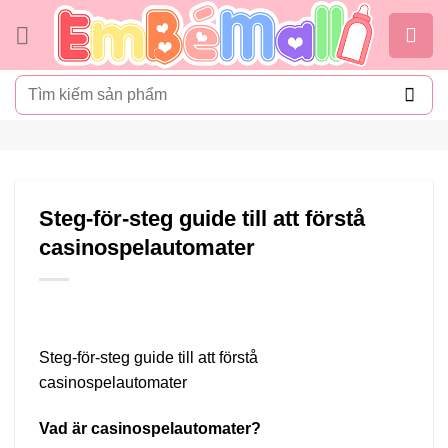
Bỏ
qua
nội
Tìm
dung
kiếm:
Steg-för-steg guide till att förstå
casinospelautomater
Steg-för-steg guide till att förstå
casinospelautomater
Vad är casinospelautomater?