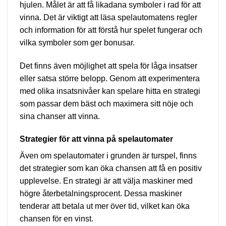
hjulen. Målet är att få likadana symboler i rad för att
vinna. Det är viktigt att läsa spelautomatens regler
och information för att förstå hur spelet fungerar och
vilka symboler som ger bonusar.
Det finns även möjlighet att spela för låga insatser
eller satsa större belopp. Genom att experimentera
med olika insatsnivåer kan spelare hitta en strategi
som passar dem bäst och maximera sitt nöje och
sina chanser att vinna.
Strategier för att vinna på spelautomater
Även om spelautomater i grunden är turspel, finns
det strategier som kan öka chansen att få en positiv
upplevelse. En strategi är att välja maskiner med
högre återbetalningsprocent. Dessa maskiner
tenderar att betala ut mer över tid, vilket kan öka
chansen för en vinst.