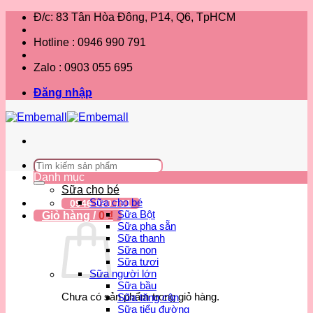
Bỏ
Đ/c: 83 Tân Hòa Đông, P14, Q6, TpHCM
qua
nội
Hotline : 0946 990 791
dung
Zalo : 0903 055 695
Đăng nhập
Tìm
kiếm:
Danh mục
Sữa cho bé
Sữa cho bé
0946 990 791
Sữa Bột
Giỏ hàng /
0
₫
Sữa pha sẵn
Sữa thanh
Sữa non
Sữa tươi
Sữa người lớn
Sữa bầu
Chưa có sản phẩm trong giỏ hàng.
Sữa tăng cân
Sữa tiểu đường