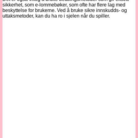
sikkerhet, som e-lommebøker, som ofte har flere lag med
beskyttelse for brukerne. Ved å bruke sikre innskudds- og
uttaksmetoder, kan du ha ro i sjelen når du spiller.