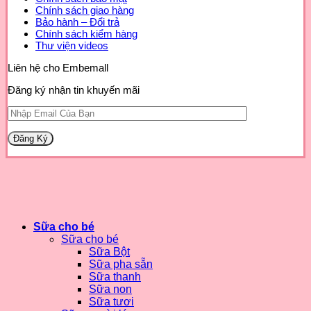
Chính sách giao hàng
Bảo hành – Đổi trả
Chính sách kiểm hàng
Thư viện videos
Liên hệ cho Embemall
Đăng ký nhận tin khuyến mãi
Sữa cho bé
Sữa cho bé
Sữa Bột
Sữa pha sẵn
Sữa thanh
Sữa non
Sữa tươi