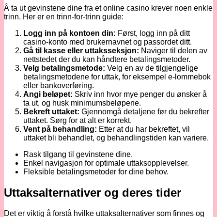
Å ta ut gevinstene dine fra et online casino krever noen enkle
trinn. Her er en trinn-for-trinn guide:
Logg inn på kontoen din:
Først, logg inn på ditt
casino-konto med brukernavnet og passordet ditt.
Gå til kasse eller uttaksseksjon:
Naviger til delen av
nettstedet der du kan håndtere betalingsmetoder.
Velg betalingsmetode:
Velg en av de tilgjengelige
betalingsmetodene for uttak, for eksempel e-lommebok
eller bankoverføring.
Angi beløpet:
Skriv inn hvor mye penger du ønsker å
ta ut, og husk minimumsbeløpene.
Bekreft uttaket:
Gjennomgå detaljene før du bekrefter
uttaket. Sørg for at alt er korrekt.
Vent på behandling:
Etter at du har bekreftet, vil
uttaket bli behandlet, og behandlingstiden kan variere.
Rask tilgang til gevinstene dine.
Enkel navigasjon for optimale uttaksopplevelser.
Fleksible betalingsmetoder for dine behov.
Uttaksalternativer og deres tider
Det er viktig å forstå hvilke uttaksalternativer som finnes og