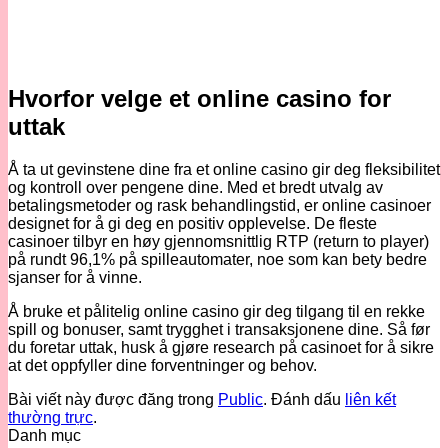
Hvorfor velge et online casino for
uttak
Å ta ut gevinstene dine fra et online casino gir deg fleksibilitet
og kontroll over pengene dine. Med et bredt utvalg av
betalingsmetoder og rask behandlingstid, er online casinoer
designet for å gi deg en positiv opplevelse. De fleste
casinoer tilbyr en høy gjennomsnittlig RTP (return to player)
på rundt 96,1% på spilleautomater, noe som kan bety bedre
sjanser for å vinne.
Å bruke et pålitelig online casino gir deg tilgang til en rekke
spill og bonuser, samt trygghet i transaksjonene dine. Så før
du foretar uttak, husk å gjøre research på casinoet for å sikre
at det oppfyller dine forventninger og behov.
Bài viết này được đăng trong
Public
. Đánh dấu
liên kết
thường trực
.
Danh mục