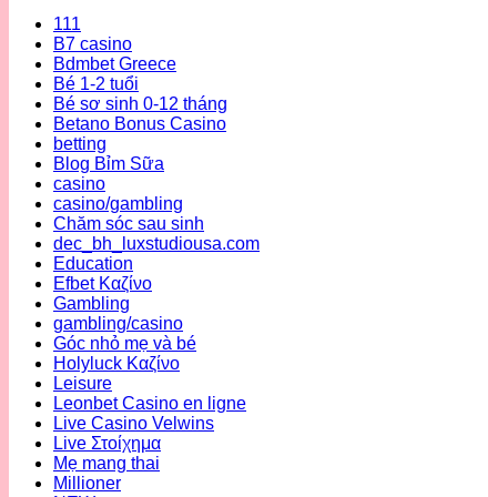
111
B7 casino
Bdmbet Greece
Bé 1-2 tuổi
Bé sơ sinh 0-12 tháng
Betano Bonus Casino
betting
Blog Bỉm Sữa
casino
casino/gambling
Chăm sóc sau sinh
dec_bh_luxstudiousa.com
Education
Efbet Καζίνο
Gambling
gambling/casino
Góc nhỏ mẹ và bé
Holyluck Καζίνο
Leisure
Leonbet Casino en ligne
Live Casino Velwins
Live Στοίχημα
Mẹ mang thai
Millioner