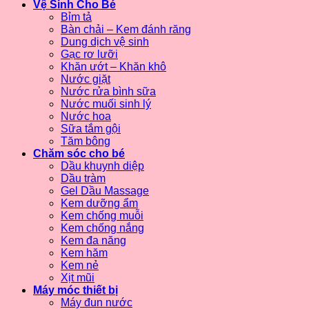
Vệ Sinh Cho Bé
Bỉm tả
Bàn chải – Kem đánh răng
Dung dịch vệ sinh
Gạc rơ lưỡi
Khăn ướt – Khăn khô
Nước giặt
Nước rửa bình sữa
Nước muối sinh lý
Nước hoa
Sữa tắm gội
Tăm bông
Chăm sóc cho bé
Dầu khuynh diệp
Dầu tràm
Gel Dầu Massage
Kem dưỡng ẩm
Kem chống muỗi
Kem chống nắng
Kem đa năng
Kem hăm
Kem nẻ
Xịt mũi
Máy móc thiết bị
Máy đun nước