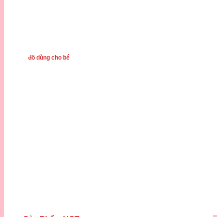
đồ dùng cho bé