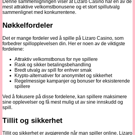
Denne sammenligningen viser at Lizaro Casino har en av de
mest attraktive velkomstbonusene og et stort spillutvalg
sammenlignet med konkurrentene.
Nøkkelfordeler
Det er mange fordeler ved å spille på Lizaro Casino, som
forbedrer spillopplevelsen din. Her er noen av de viktigste
fordelene:
Attraktiv velkomstbonus for nye spillere
Rask og sikker betalingsbehandling
Bredt utvalg av spill for enhver smak
Krypto-alternativer for anonymitet og sikkerhet
Regelmessige kampanjer og bonuser for eksisterende
spillere
Ved å fokusere på disse fordelene, kan spillere maksimere
sine opplevelser og få mest mulig ut av sine innskudd og
spill.
Tillit og sikkerhet
Tillit og sikkerhet er avgjørende når man spiller online. Lizaro