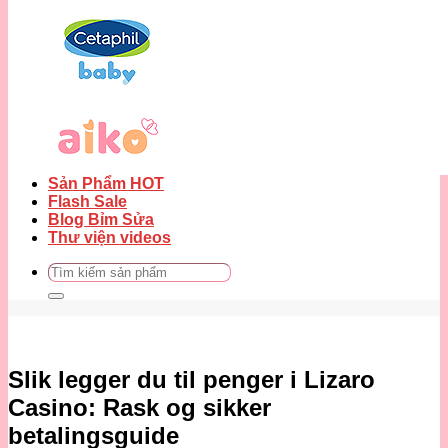
Sản Phẩm HOT
Flash Sale
Blog Bỉm Sửa
Thư viện videos
Tìm
kiếm:
Slik legger du til penger i Lizaro
Casino: Rask og sikker
betalingsguide