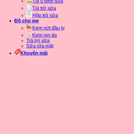
Túi ủ bình sữa
Túi trữ sữa
Hộp trữ sữa
Đồ cho mẹ
Kem nứt đầu ty
Kem rạn da
Trà lợi sữa
Sữa rửa mặt
Khuyến mãi