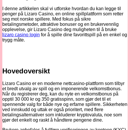
I denne artikkelen skal vi utforske hvordan du kan legge til
penger på Lizaro Casino, en online spillplattform som retter
seg mot norske spillere. Med fokus på sikre
betalingsmetoder, attraktive bonuser og en brukervennlig
opplevelse, gir Lizaro Casino deg muligheten til å bruke
lizaro casino login
for å spille dine favorittspill på en enkel og
trygg måte.
Hovedoversikt
Lizaro Casino er en moderne nettcasino-plattform som tilbyr
et bredt utvalg av spill og en imponerende velkomstbonus.
Når du registrerer deg, kan du nyte en velkomstbonus på
opptil 30 000 kr og 350 gratisspinn, som gjør det til et
spennende valg for både nye og erfarne spillere. Sikkerheten
ved innskudd og uttak er også prioritert, med flere
betalingsalternativer som inkluderer kryptovaluta, noe som
gjør det enkelt og raskt å håndtere pengene dine.
Brukere anbefales å fullføre verifiseringen av kontoen (KYC)