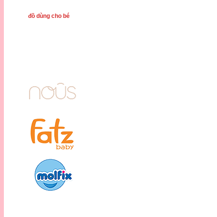
đồ dùng cho bé