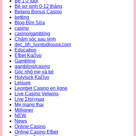
Bé 1-2 tuổi
Bé sơ sinh 0-12 tháng
Betano Bonus Casino
betting
Blog Bỉm Sữa
casino
casino/gambling
Chăm sóc sau sinh
dec_bh_luxstudiousa.com
Education
Efbet Καζίνο
Gambling
gambling/casino
Góc nhỏ mẹ và bé
Holyluck Καζίνο
Leisure
Leonbet Casino en ligne
Live Casino Velwins
Live Στοίχημα
Mẹ mang thai
Millioner
NEW
News
Online Casino
Online Casino Efbet