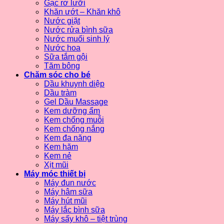
Gạc rơ lưỡi
Khăn ướt – Khăn khô
Nước giặt
Nước rửa bình sữa
Nước muối sinh lý
Nước hoa
Sữa tắm gội
Tăm bông
Chăm sóc cho bé
Dầu khuynh diệp
Dầu tràm
Gel Dầu Massage
Kem dưỡng ẩm
Kem chống muỗi
Kem chống nắng
Kem đa năng
Kem hăm
Kem nẻ
Xịt mũi
Máy móc thiết bị
Máy đun nước
Máy hâm sữa
Máy hút mũi
Máy lắc bình sữa
Máy sấy khô – tiệt trùng