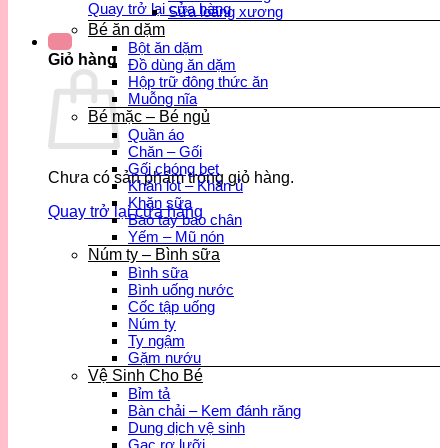
Quay trở lại cửa hàng
Sữa loãng xương
Bé ăn dặm
Bột ăn dặm
Giỏ hàng
Đồ dùng ăn dặm
Hộp trữ đông thức ăn
Muỗng nĩa
Bé mặc – Bé ngủ
Quần áo
Chăn – Gối
Gối chóng bẹt
Chưa có sản phẩm trong giỏ hàng.
Khăn lót – Khăn ủ
Khăn sữa
Quay trở lại cửa hàng
Bao tay bao chân
Yếm – Mũ nón
Núm ty – Bình sữa
Bình sữa
Bình uống nước
Cốc tập uống
Núm ty
Ty ngậm
Gặm nướu
Vệ Sinh Cho Bé
Bỉm tả
Bàn chải – Kem đánh răng
Dung dịch vệ sinh
Gạc rơ lưỡi