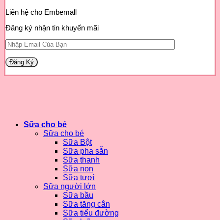
Liên hệ cho Embemall
Đăng ký nhận tin khuyến mãi
Sữa cho bé
Sữa cho bé
Sữa Bột
Sữa pha sẵn
Sữa thanh
Sữa non
Sữa tươi
Sữa người lớn
Sữa bầu
Sữa tăng cân
Sữa tiểu đường