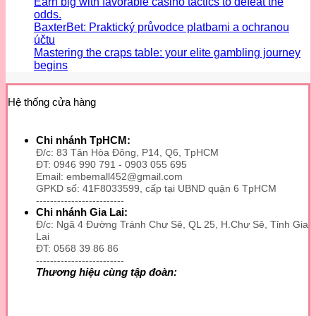
Earn big with favorable casino tactics to defeat the
odds.
BaxterBet: Praktický průvodce platbami a ochranou
účtu
Mastering the craps table: your elite gambling journey
begins
Hệ thống cửa hàng
Chi nhánh TpHCM:
Đ/c: 83 Tân Hòa Đông, P14, Q6, TpHCM
ĐT: 0946 990 791 - 0903 055 695
Email: embemall452@gmail.com
GPKD số: 41F8033599, cấp tại UBND quận 6 TpHCM
-------------------------
Chi nhánh Gia Lai:
Đ/c: Ngã 4 Đường Tránh Chư Sê, QL 25, H.Chư Sê, Tỉnh Gia
Lai
ĐT: 0568 39 86 86
-------------------------
Thương hiệu cùng tập đoàn: