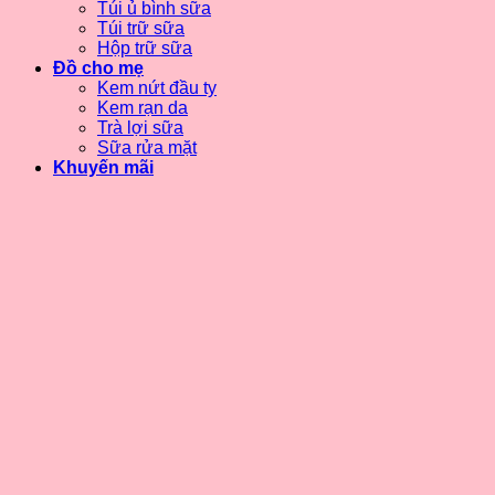
Túi ủ bình sữa
Túi trữ sữa
Hộp trữ sữa
Đồ cho mẹ
Kem nứt đầu ty
Kem rạn da
Trà lợi sữa
Sữa rửa mặt
Khuyến mãi