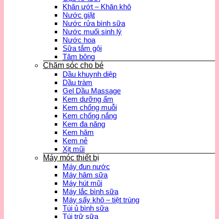
Khăn ướt – Khăn khô
Nước giặt
Nước rửa bình sữa
Nước muối sinh lý
Nước hoa
Sữa tắm gội
Tăm bông
Chăm sóc cho bé
Dầu khuynh diệp
Dầu tràm
Gel Dầu Massage
Kem dưỡng ẩm
Kem chống muỗi
Kem chống nắng
Kem đa năng
Kem hăm
Kem nẻ
Xịt mũi
Máy móc thiết bị
Máy đun nước
Máy hâm sữa
Máy hút mũi
Máy lắc bình sữa
Máy sấy khô – tiệt trùng
Túi ủ bình sữa
Túi trữ sữa