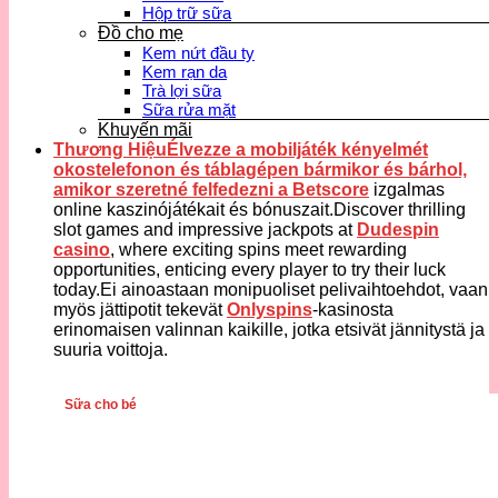
Hộp trữ sữa
Đồ cho mẹ
Kem nứt đầu ty
Kem rạn da
Trà lợi sữa
Sữa rửa mặt
Khuyến mãi
Thương HiệuÉlvezze a mobiljáték kényelmét
okostelefonon és táblagépen bármikor és bárhol,
amikor szeretné felfedezni a
Betscore
izgalmas
online kaszinójátékait és bónuszait.Discover thrilling
slot games and impressive jackpots at
Dudespin
casino
, where exciting spins meet rewarding
opportunities, enticing every player to try their luck
today.Ei ainoastaan monipuoliset pelivaihtoehdot, vaan
myös jättipotit tekevät
Onlyspins
-kasinosta
erinomaisen valinnan kaikille, jotka etsivät jännitystä ja
suuria voittoja.
Sữa cho bé