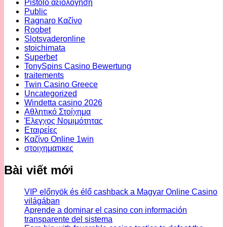
Pistolo αξιολόγηση
Public
Ragnaro Καζίνο
Roobet
Slotsvaderonline
stoichimata
Superbet
TonySpins Casino Bewertung
traitements
Twin Casino Greece
Uncategorized
Windetta casino 2026
Αθλητικό Στοίχημα
Έλεγχος Νομιμότητας
Εταιρείες
Καζίνο Online 1win
στοιχηματικες
Bài viết mới
VIP előnyök és élő cashback a Magyar Online Casino
világában
Aprende a dominar el casino con información
transparente del sistema