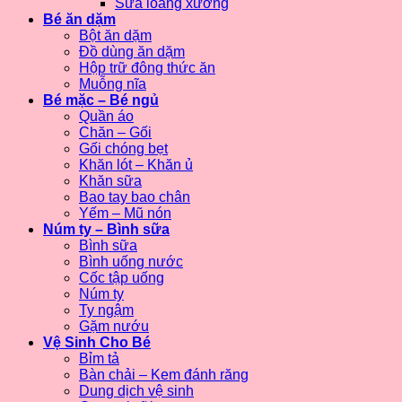
Sữa loãng xương
Bé ăn dặm
Bột ăn dặm
Đồ dùng ăn dặm
Hộp trữ đông thức ăn
Muỗng nĩa
Bé mặc – Bé ngủ
Quần áo
Chăn – Gối
Gối chóng bẹt
Khăn lót – Khăn ủ
Khăn sữa
Bao tay bao chân
Yếm – Mũ nón
Núm ty – Bình sữa
Bình sữa
Bình uống nước
Cốc tập uống
Núm ty
Ty ngậm
Gặm nướu
Vệ Sinh Cho Bé
Bỉm tả
Bàn chải – Kem đánh răng
Dung dịch vệ sinh