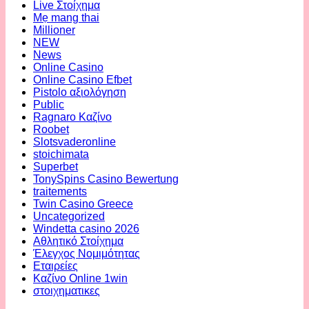
Live Στοίχημα
Mẹ mang thai
Millioner
NEW
News
Online Casino
Online Casino Efbet
Pistolo αξιολόγηση
Public
Ragnaro Καζίνο
Roobet
Slotsvaderonline
stoichimata
Superbet
TonySpins Casino Bewertung
traitements
Twin Casino Greece
Uncategorized
Windetta casino 2026
Αθλητικό Στοίχημα
Έλεγχος Νομιμότητας
Εταιρείες
Καζίνο Online 1win
στοιχηματικες