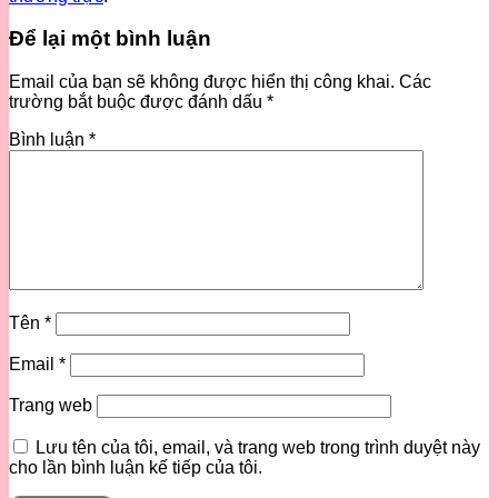
Để lại một bình luận
Email của bạn sẽ không được hiển thị công khai.
Các
trường bắt buộc được đánh dấu
*
Bình luận
*
Tên
*
Email
*
Trang web
Lưu tên của tôi, email, và trang web trong trình duyệt này
cho lần bình luận kế tiếp của tôi.