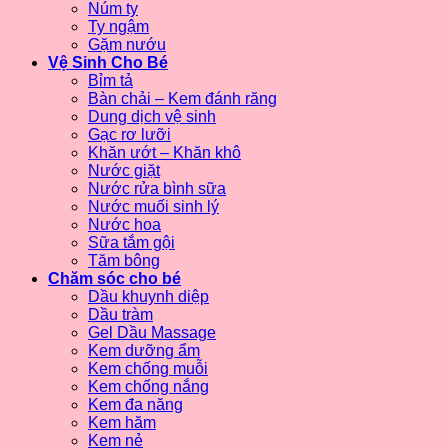
Núm ty
Ty ngậm
Gặm nướu
Vệ Sinh Cho Bé
Bỉm tả
Bàn chải – Kem đánh răng
Dung dịch vệ sinh
Gạc rơ lưỡi
Khăn ướt – Khăn khô
Nước giặt
Nước rửa bình sữa
Nước muối sinh lý
Nước hoa
Sữa tắm gội
Tăm bông
Chăm sóc cho bé
Dầu khuynh diệp
Dầu tràm
Gel Dầu Massage
Kem dưỡng ẩm
Kem chống muỗi
Kem chống nắng
Kem đa năng
Kem hăm
Kem nẻ