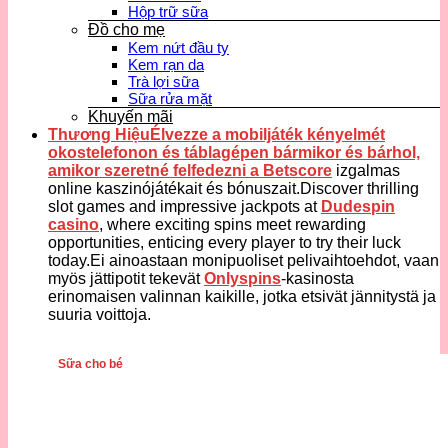
Hộp trữ sữa
Đồ cho mẹ
Kem nứt đầu ty
Kem rạn da
Trà lợi sữa
Sữa rửa mặt
Khuyến mãi
Thương HiệuÉlvezze a mobiljáték kényelmét
okostelefonon és táblagépen bármikor és bárhol,
amikor szeretné felfedezni a
Betscore
izgalmas
online kaszinójátékait és bónuszait.Discover thrilling
slot games and impressive jackpots at
Dudespin
casino
, where exciting spins meet rewarding
opportunities, enticing every player to try their luck
today.Ei ainoastaan monipuoliset pelivaihtoehdot, vaan
myös jättipotit tekevät
Onlyspins
-kasinosta
erinomaisen valinnan kaikille, jotka etsivät jännitystä ja
suuria voittoja.
Sữa cho bé