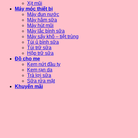
Xịt mũi
Máy móc thiết bị
Máy đun nước
Máy hâm sữa
Máy hút mũi
Máy lắc bình sữa
Máy sấy khô – tiệt trùng
Túi ủ bình sữa
Túi trữ sữa
Hộp trữ sữa
Đồ cho mẹ
Kem nứt đầu ty
Kem rạn da
Trà lợi sữa
Sữa rửa mặt
Khuyến mãi