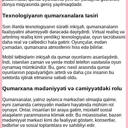
dünya miqyasında geniş yayılmaqdadır.
Texnologiyanın qumarxanalara təsiri
Son illərdə texnologiyanın sürətli inkişafı, qumarxanaların
fəaliyyətini əhəmiyyətli dərəcədə dəyişdirdi. Virtual reallıq və
artırılmış reallıq kimi yenilikçi texnologiyalar, oyun təcrübəsini
daha real və cəlbedici hala gətirir. Oyunçular, evdən
çıxmadan, qumarxana atmosferini hiss edə bilirlər.
Mobil tətbiqlərin inkişafı da qumar oyunlarını asanlaşdırdı.
İndi, istənilən zaman və yerdə mobil telefon vasitəsilə oyun
oynamaq mümkündür. Bu, gənc nəsil arasında qumar
oyunlarının populyarlığını artırdı və daha çox insanın bu
sektorda iştirak etməsinə səbəb oldu.
Qumarxana mədəniyyəti və cəmiyyətdəki rolu
Qumarxanalar, yalnız əyləncə mərkəzləri olmaqla qalmır,
eyni zamanda cəmiyyətin mədəni həyatında mühüm rol
oynayır. Onlar, insanları bir araya gətirir, müxtəlif sosial
əlaqələrin yaranmasına kömək edir. Bu müəssisələr, bəzən
mədəniyyət mərkəzi kimi də fəaliyyət göstərir, konsertlər,
tədbirlər və sosial toplantılara ev sahibliyi edir.