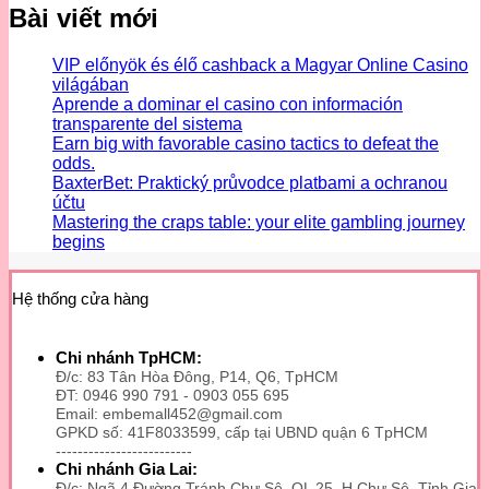
Bài viết mới
VIP előnyök és élő cashback a Magyar Online Casino
világában
Aprende a dominar el casino con información
transparente del sistema
Earn big with favorable casino tactics to defeat the
odds.
BaxterBet: Praktický průvodce platbami a ochranou
účtu
Mastering the craps table: your elite gambling journey
begins
Hệ thống cửa hàng
Chi nhánh TpHCM:
Đ/c: 83 Tân Hòa Đông, P14, Q6, TpHCM
ĐT: 0946 990 791 - 0903 055 695
Email: embemall452@gmail.com
GPKD số: 41F8033599, cấp tại UBND quận 6 TpHCM
-------------------------
Chi nhánh Gia Lai:
Đ/c: Ngã 4 Đường Tránh Chư Sê, QL 25, H.Chư Sê, Tỉnh Gia