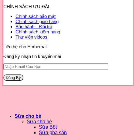
CHÍNH SÁCH ƯU ĐÃI
Chính sách bảo mật
Chính sách giao hàng
Bảo hành – Đổi trả
Chính sách kiểm hàng
Thư viện videos
Liên hệ cho Embemall
Đăng ký nhận tin khuyến mãi
Sữa cho bé
Sữa cho bé
Sữa Bột
Sữa pha sẵn