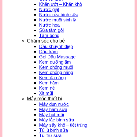
Khăn ướt – Khăn khô
Nước giặt
Nước rửa bình sữa
Nước muối sinh lý
Nước hoa
Sữa tắm gội
Tăm bông
Chăm sóc cho bé
Dầu khuynh diệp
Dầu tràm
Gel Dầu Massage
Kem dưỡng ẩm
Kem chống muỗi
Kem chống nắng
Kem đa năng
Kem hăm
Kem nẻ
Xịt mũi
Máy móc thiết bị
Máy đun nước
Máy hâm sữa
Máy hút mũi
Máy lắc bình sữa
Máy sấy khô – tiệt trùng
Túi ủ bình sữa
Túi trữ sữa