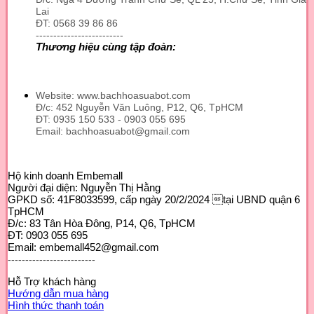
Lai
ĐT: 0568 39 86 86
-------------------------
Thương hiệu cùng tập đoàn:
Website: www.bachhoasuabot.com
Đ/c: 452 Nguyễn Văn Luông, P12, Q6, TpHCM
ĐT: 0935 150 533 - 0903 055 695
Email: bachhoasuabot@gmail.com
Hộ kinh doanh Embemall
Người đại diện: Nguyễn Thị Hằng
GPKD số: 41F8033599, cấp ngày 20/2/2024 tại UBND quận 6
TpHCM
Đ/c: 83 Tân Hòa Đông, P14, Q6, TpHCM
ĐT: 0903 055 695
Email: embemall452@gmail.com
-------------------------
Hỗ Trợ khách hàng
Hướng dẫn mua hàng
Hình thức thanh toán