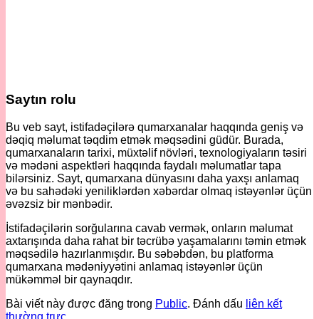
Saytın rolu
Bu veb sayt, istifadəçilərə qumarxanalar haqqında geniş və
dəqiq məlumat təqdim etmək məqsədini güdür. Burada,
qumarxanaların tarixi, müxtəlif növləri, texnologiyaların təsiri
və mədəni aspektləri haqqında faydalı məlumatlar tapa
bilərsiniz. Sayt, qumarxana dünyasını daha yaxşı anlamaq
və bu sahədəki yeniliklərdən xəbərdar olmaq istəyənlər üçün
əvəzsiz bir mənbədir.
İstifadəçilərin sorğularına cavab vermək, onların məlumat
axtarışında daha rahat bir təcrübə yaşamalarını təmin etmək
məqsədilə hazırlanmışdır. Bu səbəbdən, bu platforma
qumarxana mədəniyyətini anlamaq istəyənlər üçün
mükəmməl bir qaynaqdır.
Bài viết này được đăng trong
Public
. Đánh dấu
liên kết
thường trực
.