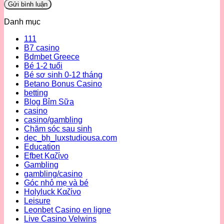
Danh mục
111
B7 casino
Bdmbet Greece
Bé 1-2 tuổi
Bé sơ sinh 0-12 tháng
Betano Bonus Casino
betting
Blog Bỉm Sữa
casino
casino/gambling
Chăm sóc sau sinh
dec_bh_luxstudiousa.com
Education
Efbet Καζίνο
Gambling
gambling/casino
Góc nhỏ mẹ và bé
Holyluck Καζίνο
Leisure
Leonbet Casino en ligne
Live Casino Velwins