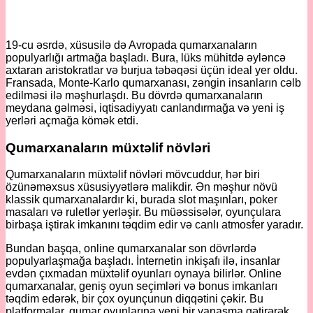
19-cu əsrdə, xüsusilə də Avropada qumarxanaların
populyarlığı artmağa başladı. Bura, lüks mühitdə əyləncə
axtaran aristokratlar və burjua təbəqəsi üçün ideal yer oldu.
Fransada, Monte-Karlo qumarxanası, zəngin insanların cəlb
edilməsi ilə məşhurlaşdı. Bu dövrdə qumarxanaların
meydana gəlməsi, iqtisadiyyatı canlandırmağa və yeni iş
yerləri açmağa kömək etdi.
Qumarxanaların müxtəlif növləri
Qumarxanaların müxtəlif növləri mövcuddur, hər biri
özünəməxsus xüsusiyyətlərə malikdir. Ən məşhur növü
klassik qumarxanalardır ki, burada slot maşınları, poker
masaları və ruletlər yerləşir. Bu müəssisələr, oyunçulara
birbaşa iştirak imkanını təqdim edir və canlı atmosfer yaradır.
Bundan başqa, online qumarxanalar son dövrlərdə
populyarlaşmağa başladı. İnternetin inkişafı ilə, insanlar
evdən çıxmadan müxtəlif oyunları oynaya bilirlər. Online
qumarxanalar, geniş oyun seçimləri və bonus imkanları
təqdim edərək, bir çox oyunçunun diqqətini çəkir. Bu
platformalar, qumar oyunlarına yeni bir yanaşma gətirərək,