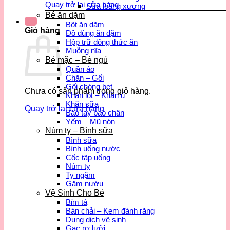
Quay trở lại cửa hàng
Sữa loãng xương
Bé ăn dặm
Bột ăn dặm
Giỏ hàng
Đồ dùng ăn dặm
Hộp trữ đông thức ăn
Muỗng nĩa
Bé mặc – Bé ngủ
Quần áo
Chăn – Gối
Gối chóng bẹt
Chưa có sản phẩm trong giỏ hàng.
Khăn lót – Khăn ủ
Khăn sữa
Quay trở lại cửa hàng
Bao tay bao chân
Yếm – Mũ nón
Núm ty – Bình sữa
Bình sữa
Bình uống nước
Cốc tập uống
Núm ty
Ty ngậm
Gặm nướu
Vệ Sinh Cho Bé
Bỉm tả
Bàn chải – Kem đánh răng
Dung dịch vệ sinh
Gạc rơ lưỡi