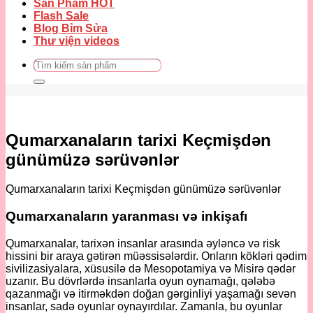
Sản Phẩm HOT
Flash Sale
Blog Bỉm Sửa
Thư viện videos
Tìm
kiếm:
Qumarxanaların tarixi Keçmişdən
günümüzə sərüvənlər
Qumarxanaların tarixi Keçmişdən günümüzə sərüvənlər
Qumarxanaların yaranması və inkişafı
Qumarxanalar, tarixən insanlar arasında əyləncə və risk
hissini bir araya gətirən müəssisələrdir. Onların kökləri qədim
sivilizasiyalara, xüsusilə də Mesopotamiya və Misirə qədər
uzanır. Bu dövrlərdə insanlarla oyun oynamağı, qələbə
qazanmağı və itirməkdən doğan gərginliyi yaşamağı sevən
insanlar, sadə oyunlar oynayırdılar. Zamanla, bu oyunlar