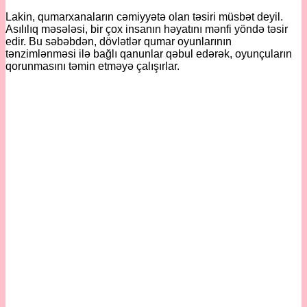
Lakin, qumarxanaların cəmiyyətə olan təsiri müsbət deyil.
Asılılıq məsələsi, bir çox insanın həyatını mənfi yöndə təsir
edir. Bu səbəbdən, dövlətlər qumar oyunlarının
tənzimlənməsi ilə bağlı qanunlar qəbul edərək, oyunçuların
qorunmasını təmin etməyə çalışırlar.