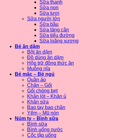
Sữa thanh
Sữa non
Sữa tươi
Sữa người lớn
Sữa bầu
Sữa tăng cân
Sữa tiểu đường
Sữa loãng xương
Bé ăn dặm
Bột ăn dặm
Đồ dùng ăn dặm
Hộp trữ đông thức ăn
Muỗng nĩa
Bé mặc – Bé ngủ
Quần áo
Chăn – Gối
Gối chóng bẹt
Khăn lót – Khăn ủ
Khăn sữa
Bao tay bao chân
Yếm – Mũ nón
Núm ty – Bình sữa
Bình sữa
Bình uống nước
Cốc tập uống