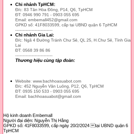
Chi nhánh TpHCM:
Đ/c: 83 Tân Hòa Đông, P14, Q6, TpHCM
ĐT: 0946 990 791 - 0903 055 695
Email: embemall452@gmail.com
GPKD số: 41F8033599, cấp tại UBND quận 6 TpHCM
-------------------------
Chi nhánh Gia Lai:
Đ/c: Ngã 4 Đường Tránh Chư Sê, QL 25, H.Chư Sê, Tỉnh Gia
Lai
ĐT: 0568 39 86 86
-------------------------
Thương hiệu cùng tập đoàn:
Website: www.bachhoasuabot.com
Đ/c: 452 Nguyễn Văn Luông, P12, Q6, TpHCM
ĐT: 0935 150 533 - 0903 055 695
Email: bachhoasuabot@gmail.com
Hộ kinh doanh Embemall
Người đại diện: Nguyễn Thị Hằng
GPKD số: 41F8033599, cấp ngày 20/2/2024 tại UBND quận 6
TpHCM