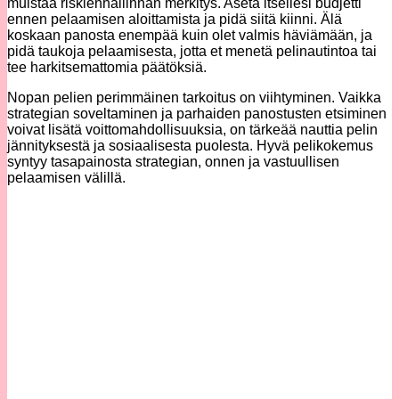
muistaa riskienhallinnan merkitys. Aseta itsellesi budjetti
ennen pelaamisen aloittamista ja pidä siitä kiinni. Älä
koskaan panosta enempää kuin olet valmis häviämään, ja
pidä taukoja pelaamisesta, jotta et menetä pelinautintoa tai
tee harkitsemattomia päätöksiä.
Nopan pelien perimmäinen tarkoitus on viihtyminen. Vaikka
strategian soveltaminen ja parhaiden panostusten etsiminen
voivat lisätä voittomahdollisuuksia, on tärkeää nauttia pelin
jännityksestä ja sosiaalisesta puolesta. Hyvä pelikokemus
syntyy tasapainosta strategian, onnen ja vastuullisen
pelaamisen välillä.