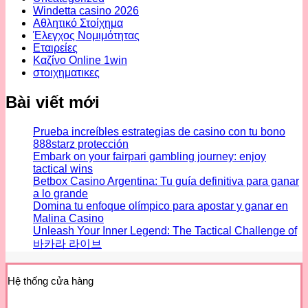
Windetta casino 2026
Αθλητικό Στοίχημα
Έλεγχος Νομιμότητας
Εταιρείες
Καζίνο Online 1win
στοιχηματικες
Bài viết mới
Prueba increíbles estrategias de casino con tu bono
888starz protección
Embark on your fairpari gambling journey: enjoy
tactical wins
Betbox Casino Argentina: Tu guía definitiva para ganar
a lo grande
Domina tu enfoque olímpico para apostar y ganar en
Malina Casino
Unleash Your Inner Legend: The Tactical Challenge of
바카라 라이브
Hệ thống cửa hàng