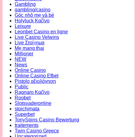
Gambling
gambling/casino
Góc nhỏ mẹ và bé
Holyluck Καζίνο
Leisure
Leonbet Casino en ligne
Live Casino Velwins
Live Στοίχημα
Mẹ mang thai
Millioner
NEW
News
Online Casino
Online Casino Efbet
Pistolo αξιολόγηση
Public
Ragnaro Καζίνο
Roobet
Slotsvaderonline
stoichimata
Superbet
TonySpins Casino Bewertung
traitements
Twin Casino Greece
Uncategorized