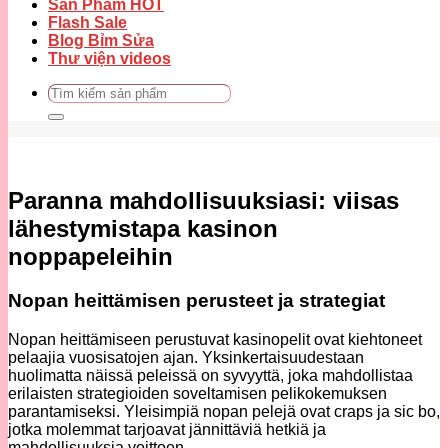
Sản Phẩm HOT
Flash Sale
Blog Bỉm Sửa
Thư viện videos
Tìm
kiếm:
Paranna mahdollisuuksiasi: viisas
lähestymistapa kasinon
noppapeleihin
Nopan heittämisen perusteet ja strategiat
Nopan heittämiseen perustuvat kasinopelit ovat kiehtoneet
pelaajia vuosisatojen ajan. Yksinkertaisuudestaan
huolimatta näissä peleissä on syvyyttä, joka mahdollistaa
erilaisten strategioiden soveltamisen pelikokemuksen
parantamiseksi. Yleisimpiä nopan pelejä ovat craps ja sic bo,
jotka molemmat tarjoavat jännittäviä hetkiä ja
mahdollisuuksia voittoon.