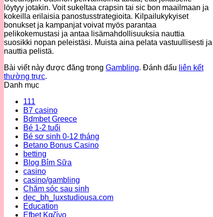
löytyy jotakin. Voit sukeltaa crapsin tai sic bon maailmaan ja
kokeilla erilaisia panostusstrategioita. Kilpailukykyiset
bonukset ja kampanjat voivat myös parantaa
pelikokemustasi ja antaa lisämahdollisuuksia nauttia
suosikki nopan peleistäsi. Muista aina pelata vastuullisesti ja
nauttia pelistä.
Bài viết này được đăng trong
Gambling
. Đánh dấu
liên kết
thường trực
.
Danh mục
111
B7 casino
Bdmbet Greece
Bé 1-2 tuổi
Bé sơ sinh 0-12 tháng
Betano Bonus Casino
betting
Blog Bỉm Sữa
casino
casino/gambling
Chăm sóc sau sinh
dec_bh_luxstudiousa.com
Education
Efbet Καζίνο