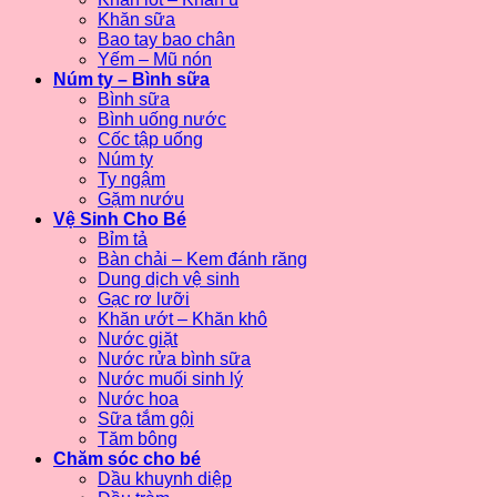
Khăn sữa
Bao tay bao chân
Yếm – Mũ nón
Núm ty – Bình sữa
Bình sữa
Bình uống nước
Cốc tập uống
Núm ty
Ty ngậm
Gặm nướu
Vệ Sinh Cho Bé
Bỉm tả
Bàn chải – Kem đánh răng
Dung dịch vệ sinh
Gạc rơ lưỡi
Khăn ướt – Khăn khô
Nước giặt
Nước rửa bình sữa
Nước muối sinh lý
Nước hoa
Sữa tắm gội
Tăm bông
Chăm sóc cho bé
Dầu khuynh diệp