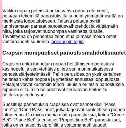
Vaikka nopan peleissä onkin vahva onnen elementti,
pelaajan tekemillä panostuksilla ja pelin ymmärtämisellä on
merkitystä lopputulokseen. Taitava pelaaja pyrkii
tunnistamaan parhaat panostusvaihtoehdot ja välttämään
niitä, jotka tarjoavat huonompaa vastinetta rahalle.
Tavoitteena on pienentää talon etua ja maksimoida omat
voittomahdollisuutensa.
oceanspin login
Crapsin monipuoliset panostusmahdollisuudet
Craps on ehkä tunnetuin nopan heittämiseen perustuva
kasinopeli, ja sen viehätys piilee sen monimutkaisessa
panostusjärjestelmässä. Pelin perusidea on yksinkertainen:
heitetään kahta noppaa ja yritetään ennustaa lopputulosta.
Pelaajat voivat kuitenkin tehdä lukuisia erilaisia panostuksia
riippuen siitä, mitä he odottavat seuraavan heiton tai
heittosarjojen tuovan.
Suosittuja panostuksia crapsissa ovat esimerkiksi “Pass
Line” ja “Don’t Pass Line”, jotka tarjoavat suhteellisen pienen
talon edun. On myös monia muita panostuksia, kuten “Come
Bet”, “Place Bet” ja erilaiset “Proposition Bet” -panostukset,
joilla on erilaiset riskiprofiilit ja voittomahdollisuudet.