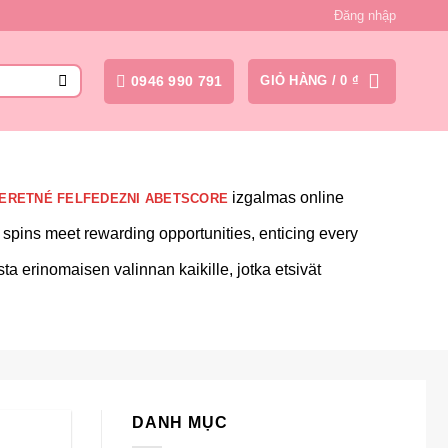
Đăng nhập
0946 990 791
GIỎ HÀNG /
0
₫
izgalmas online
ERETNÉ FELFEDEZNI A
BETSCORE
g spins meet rewarding opportunities, enticing every
sta erinomaisen valinnan kaikille, jotka etsivät
DANH MỤC