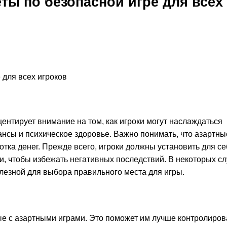
ты по безопасной игре для всех
 для всех игроков
центирует внимание на том, как игроки могут наслаждаться
ансы и психическое здоровье. Важно понимать, что азартны
тка денег. Прежде всего, игроки должны установить для се
, чтобы избежать негативных последствий. В некоторых сл
лезной для выбора правильного места для игры.
ые с азартными играми. Это поможет им лучше контролиров