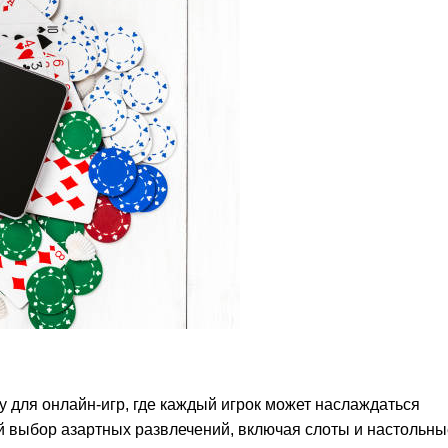
 для онлайн-игр, где каждый игрок может наслаждаться
й выбор азартных развлечений, включая слоты и настольны