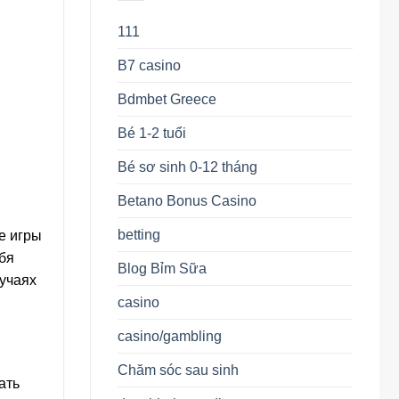
111
B7 casino
Bdmbet Greece
Bé 1-2 tuổi
Bé sơ sinh 0-12 tháng
Betano Bonus Casino
betting
е игры
бя
Blog Bỉm Sữa
учаях
casino
casino/gambling
Chăm sóc sau sinh
ать