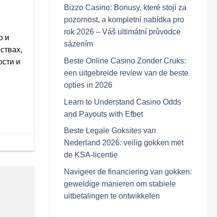
Bizzo Casino: Bonusy, které stojí za
pozornost, a kompletní nabídka pro
rok 2026 – Váš ultimátní průvodce
ю и
sázením
ствах,
Beste Online Casino Zonder Cruks:
ости и
een uitgebreide review van de beste
opties in 2026
Learn to Understand Casino Odds
and Payouts with Efbet
Beste Legale Goksites van
Nederland 2026: veilig gokken met
de KSA-licentie
Navigeer de financiering van gokken:
geweldige manieren om stabiele
uitbetalingen te ontwikkelen