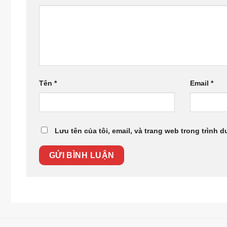
Tên
*
Email
*
Lưu tên của tôi, email, và trang web trong trình d