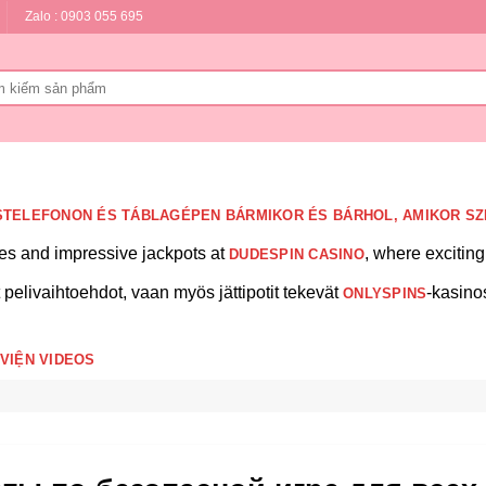
Zalo : 0903 055 695
:
TELEFONON ÉS TÁBLAGÉPEN BÁRMIKOR ÉS BÁRHOL, AMIKOR SZ
mes and impressive jackpots at
, where excitin
DUDESPIN CASINO
t pelivaihtoehdot, vaan myös jättipotit tekevät
-kasino
ONLYSPINS
VIỆN VIDEOS