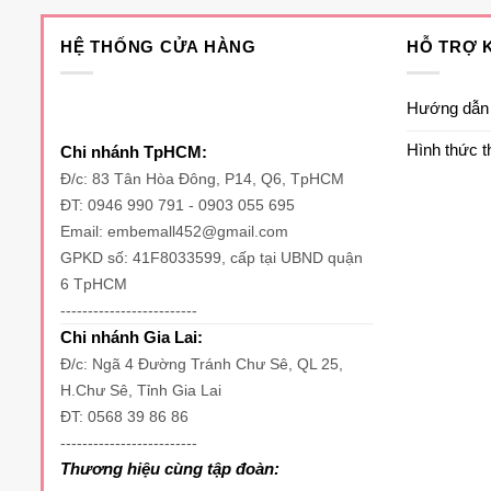
HỆ THỐNG CỬA HÀNG
HỖ TRỢ 
Hướng dẫn
Hình thức t
Chi nhánh TpHCM:
Đ/c: 83 Tân Hòa Đông, P14, Q6, TpHCM
ĐT: 0946 990 791 - 0903 055 695
Email: embemall452@gmail.com
GPKD số: 41F8033599, cấp tại UBND quận
6 TpHCM
-------------------------
Chi nhánh Gia Lai:
Đ/c: Ngã 4 Đường Tránh Chư Sê, QL 25,
H.Chư Sê, Tỉnh Gia Lai
ĐT: 0568 39 86 86
-------------------------
Thương hiệu cùng tập đoàn: