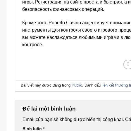
игры. Регистрация на сайте проста и быстрая, а
безопасность финансовых операций.
Кроме того, Poperlo Casino акцентирует внимани
инструменты для контроля своего игрового проц
вы можете наслаждаться любимыми играми в любо
контроле.
Bài viết này được đăng trong
Public
. Đánh dấu
liên kết thường t
Để lại một bình luận
Email của bạn sẽ không được hiển thị công khai.
Cá
Bình luận
*