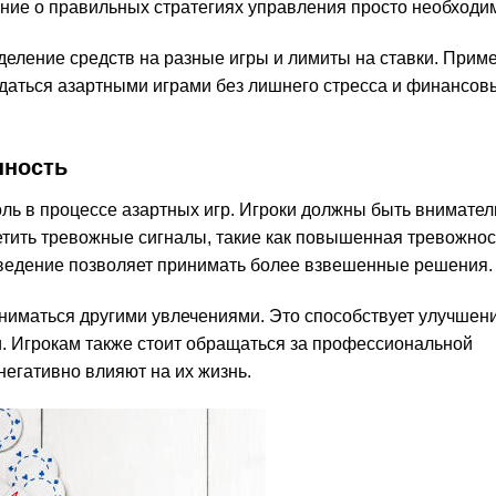
ание о правильных стратегиях управления просто необходи
еление средств на разные игры и лимиты на ставки. Прим
ждаться азартными играми без лишнего стресса и финансов
нность
оль в процессе азартных игр. Игроки должны быть внимател
тить тревожные сигналы, такие как повышенная тревожнос
оведение позволяет принимать более взвешенные решения.
заниматься другими увлечениями. Это способствует улучшен
. Игрокам также стоит обращаться за профессиональной
негативно влияют на их жизнь.