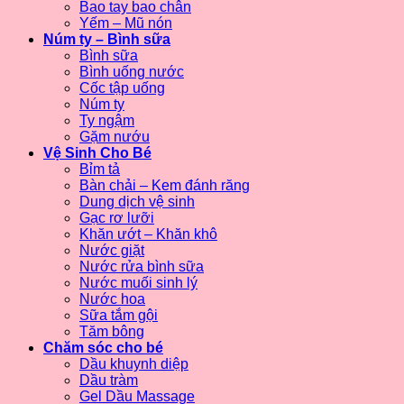
Bao tay bao chân
Yếm – Mũ nón
Núm ty – Bình sữa
Bình sữa
Bình uống nước
Cốc tập uống
Núm ty
Ty ngậm
Gặm nướu
Vệ Sinh Cho Bé
Bỉm tả
Bàn chải – Kem đánh răng
Dung dịch vệ sinh
Gạc rơ lưỡi
Khăn ướt – Khăn khô
Nước giặt
Nước rửa bình sữa
Nước muối sinh lý
Nước hoa
Sữa tắm gội
Tăm bông
Chăm sóc cho bé
Dầu khuynh diệp
Dầu tràm
Gel Dầu Massage