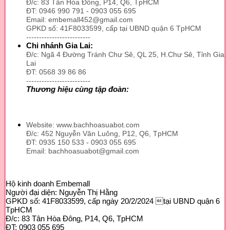
Đ/c: 83 Tân Hòa Đông, P14, Q6, TpHCM
ĐT: 0946 990 791 - 0903 055 695
Email: embemall452@gmail.com
GPKD số: 41F8033599, cấp tại UBND quận 6 TpHCM
-------------------------
Chi nhánh Gia Lai:
Đ/c: Ngã 4 Đường Tránh Chư Sê, QL 25, H.Chư Sê, Tỉnh Gia
Lai
ĐT: 0568 39 86 86
-------------------------
Thương hiệu cùng tập đoàn:
Website: www.bachhoasuabot.com
Đ/c: 452 Nguyễn Văn Luông, P12, Q6, TpHCM
ĐT: 0935 150 533 - 0903 055 695
Email: bachhoasuabot@gmail.com
Hộ kinh doanh Embemall
Người đại diện: Nguyễn Thị Hằng
GPKD số: 41F8033599, cấp ngày 20/2/2024 tại UBND quận 6
TpHCM
Đ/c: 83 Tân Hòa Đông, P14, Q6, TpHCM
ĐT: 0903 055 695