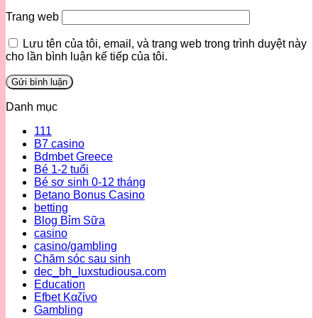
Trang web
Lưu tên của tôi, email, và trang web trong trình duyệt này
cho lần bình luận kế tiếp của tôi.
Danh mục
111
B7 casino
Bdmbet Greece
Bé 1-2 tuổi
Bé sơ sinh 0-12 tháng
Betano Bonus Casino
betting
Blog Bỉm Sữa
casino
casino/gambling
Chăm sóc sau sinh
dec_bh_luxstudiousa.com
Education
Efbet Καζίνο
Gambling