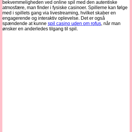
bekvemmeligheden ved online spil med den autentiske
atmosfære, man finder i fysiske casinoer. Spillerne kan følge
med i spillets gang via livestreaming, hvilket skaber en
engagerende og interaktiv oplevelse. Det er også
spændende at kunne
spil casino uden om rofus
, når man
ønsker en anderledes tilgang til spil.