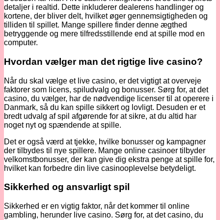
detaljer i realtid. Dette inkluderer dealerens handlinger og
kortene, der bliver delt, hvilket øger gennemsigtigheden og
tilliden til spillet. Mange spillere finder denne ægthed
betryggende og mere tilfredsstillende end at spille mod en
computer.
Hvordan vælger man det rigtige live casino?
Når du skal vælge et live casino, er det vigtigt at overveje
faktorer som licens, spiludvalg og bonusser. Sørg for, at det
casino, du vælger, har de nødvendige licenser til at operere i
Danmark, så du kan spille sikkert og lovligt. Desuden er et
bredt udvalg af spil afgørende for at sikre, at du altid har
noget nyt og spændende at spille.
Det er også værd at tjekke, hvilke bonusser og kampagner
der tilbydes til nye spillere. Mange online casinoer tilbyder
velkomstbonusser, der kan give dig ekstra penge at spille for,
hvilket kan forbedre din live casinooplevelse betydeligt.
Sikkerhed og ansvarligt spil
Sikkerhed er en vigtig faktor, når det kommer til online
gambling, herunder live casino. Sørg for, at det casino, du