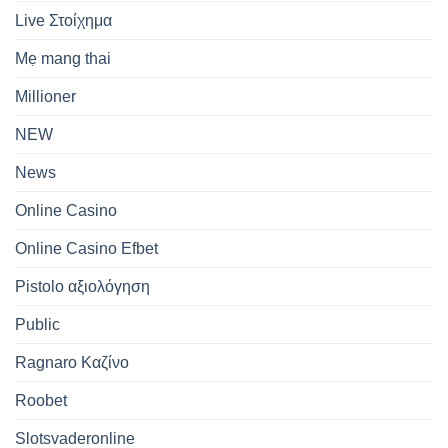
Live Στοίχημα
Mẹ mang thai
Millioner
NEW
News
Online Casino
Online Casino Efbet
Pistolo αξιολόγηση
Public
Ragnaro Καζίνο
Roobet
Slotsvaderonline