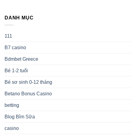
DANH MỤC
111
B7 casino
Bdmbet Greece
Bé 1-2 tuổi
Bé sơ sinh 0-12 tháng
Betano Bonus Casino
betting
Blog Bỉm Sữa
casino