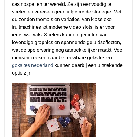
casinospellen ter wereld. Ze zijn eenvoudig te
spelen en vereisen geen uitgebreide strategie. Met
duizenden thema’s en variaties, van klassieke
fruitmachines tot moderne video slots, is er voor
ieder wat wils. Spelers kunnen genieten van
levendige graphics en spannende geluidseffecten,
wat de spelervaring nog aantrekkelijker maakt. Veel
mensen zoeken naar betrouwbare goksites en
goksites nederland
kunnen daarbij een uitstekende
optie zijn.