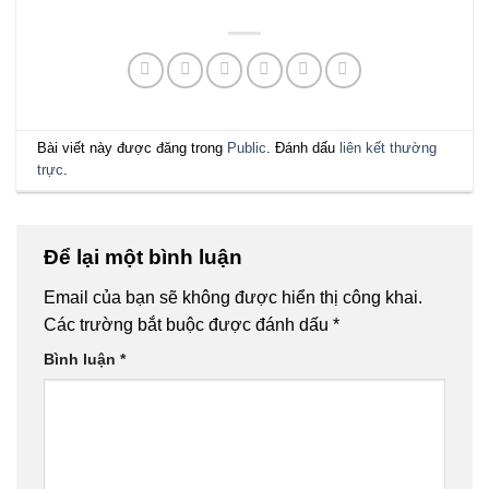
Bài viết này được đăng trong
Public
. Đánh dấu
liên kết thường
trực
.
Để lại một bình luận
Email của bạn sẽ không được hiển thị công khai.
Các trường bắt buộc được đánh dấu
*
Bình luận
*