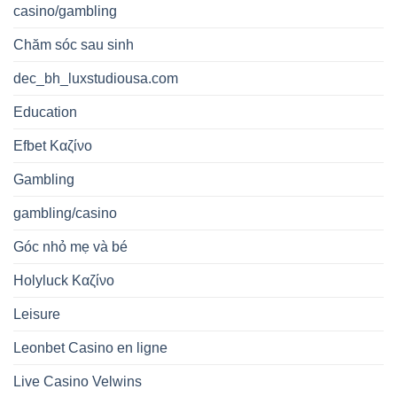
casino/gambling
Chăm sóc sau sinh
dec_bh_luxstudiousa.com
Education
Efbet Καζίνο
Gambling
gambling/casino
Góc nhỏ mẹ và bé
Holyluck Καζίνο
Leisure
Leonbet Casino en ligne
Live Casino Velwins