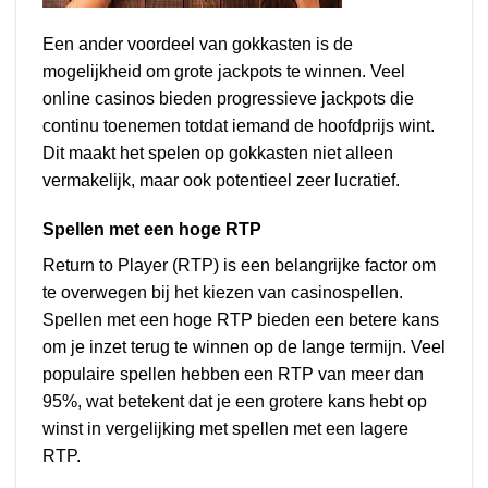
Een ander voordeel van gokkasten is de
mogelijkheid om grote jackpots te winnen. Veel
online casinos bieden progressieve jackpots die
continu toenemen totdat iemand de hoofdprijs wint.
Dit maakt het spelen op gokkasten niet alleen
vermakelijk, maar ook potentieel zeer lucratief.
Spellen met een hoge RTP
Return to Player (RTP) is een belangrijke factor om
te overwegen bij het kiezen van casinospellen.
Spellen met een hoge RTP bieden een betere kans
om je inzet terug te winnen op de lange termijn. Veel
populaire spellen hebben een RTP van meer dan
95%, wat betekent dat je een grotere kans hebt op
winst in vergelijking met spellen met een lagere
RTP.