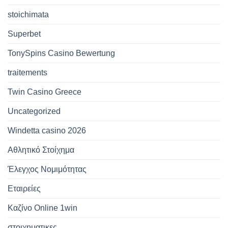
stoichimata
Superbet
TonySpins Casino Bewertung
traitements
Twin Casino Greece
Uncategorized
Windetta casino 2026
Αθλητικό Στοίχημα
Έλεγχος Νομιμότητας
Εταιρείες
Καζίνο Online 1win
στοιχηματικες