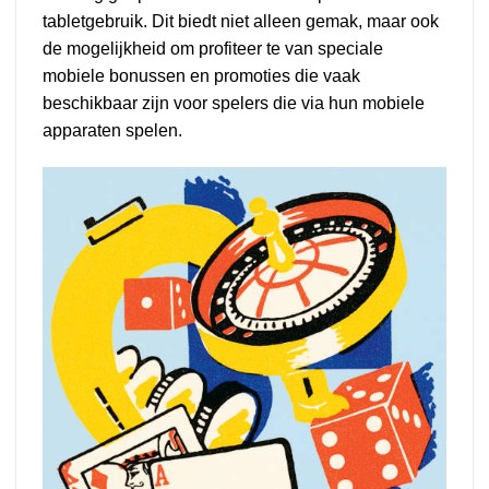
tabletgebruik. Dit biedt niet alleen gemak, maar ook
de mogelijkheid om profiteer te van speciale
mobiele bonussen en promoties die vaak
beschikbaar zijn voor spelers die via hun mobiele
apparaten spelen.