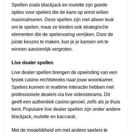
Spellen zoals blackjack en roulette zijn goede
opties voor spelers die de kans op winst willen
maximaliseren. Deze spellen zijn niet alleen leuk
om te spelen, maar ze bieden ook strategische
elementen die de spelervaring verrijken. Door de
juiste keuzes te maken, kun je je kansen om te
winnen aanzienlijk vergroten.
Live dealer spellen
Live dealer spellen brengen de opwinding van een
fysiek casino rechtstreeks naar jouw woonkamer.
Spelers kunnen in realtime interactie hebben met
professionele dealers via live videostreams. Dit
geeft een authentiek casino-gevoel, zelfs als je thuis
bent. Populaire live dealer spellen zijn onder andere
blackjack, roulette en baccarat.
Met de mogelijkheid om met andere spelers te