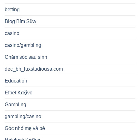
betting
Blog Bỉm Sữa
casino
casino/gambling
Chăm sóc sau sinh
dec_bh_luxstudiousa.com
Education
Efbet Καζίνο
Gambling
gambling/casino
Góc nhỏ mẹ và bé