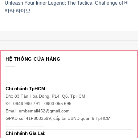
Unleash Your Inner Legend: The Tactical Challenge of 바
카라 라이브
HỆ THỐNG CỬA HÀNG
Chi nhánh TpHCM:
Đ/c: 83 Tân Hòa Đông, P14, Q6, TpHCM
ĐT: 0946 990 791 - 0903 055 695
Email: embemall452@gmail.com
GPKD số: 41F8033599, cấp tại UBND quận 6 TpHCM
-------------------------
Chi nhánh Gia Lai: