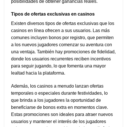
posibilidades de obtener ganancias reales.
Tipos de ofertas exclusivas en casinos
Existen diversos tipos de ofertas exclusivas que los
casinos en línea ofrecen a sus usuarios. Las más
comunes incluyen bonos por registro, que permiten
a los nuevos jugadores comenzar su aventura con
una ventaja. También hay promociones de fidelidad,
donde los usuarios recurrentes reciben incentivos
para seguir jugando, lo que fomenta una mayor
lealtad hacia la plataforma.
Además, los casinos a menudo lanzan ofertas
temporales o especiales durante festividades, lo
que brinda a los jugadores la oportunidad de
beneficiarse de bonos extra en momentos clave.
Estas promociones son ideales para atraer nuevos
usuarios y mantener el interés de los jugadores