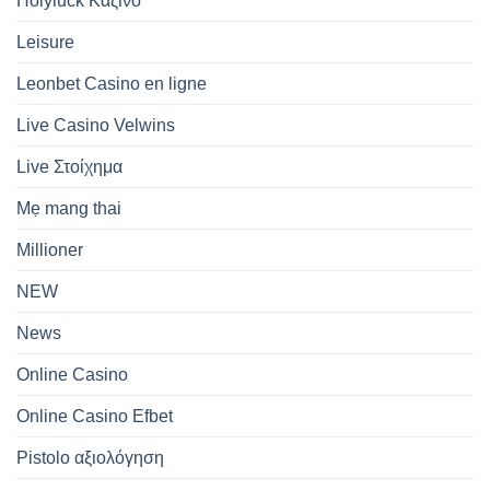
Holyluck Καζίνο
Leisure
Leonbet Casino en ligne
Live Casino Velwins
Live Στοίχημα
Mẹ mang thai
Millioner
NEW
News
Online Casino
Online Casino Efbet
Pistolo αξιολόγηση