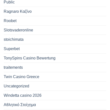
Public
Ragnaro Καζίνο
Roobet
Slotsvaderonline
stoichimata
Superbet
TonySpins Casino Bewertung
traitements
Twin Casino Greece
Uncategorized
Windetta casino 2026
Αθλητικό Στοίχημα