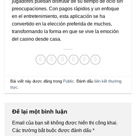
jugadores puedan disfrutar de su tiempo de ocio sin
preocupaciones. Con pagos rápidos y un enfoque
en el entretenimiento, esta aplicación se ha
convertido en la elección preferida de muchos,
transformando la forma en que se vive la emoción
del casino desde casa.
Bài viết này được đăng trong
Public
. Đánh dấu
liên kết thường
trực
.
Để lại một bình luận
Email của bạn sẽ không được hiển thị công khai.
Các trường bắt buộc được đánh dấu
*