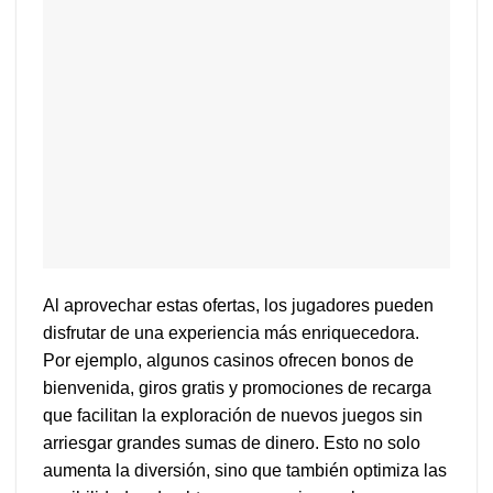
Al aprovechar estas ofertas, los jugadores pueden
disfrutar de una experiencia más enriquecedora.
Por ejemplo, algunos casinos ofrecen bonos de
bienvenida, giros gratis y promociones de recarga
que facilitan la exploración de nuevos juegos sin
arriesgar grandes sumas de dinero. Esto no solo
aumenta la diversión, sino que también optimiza las