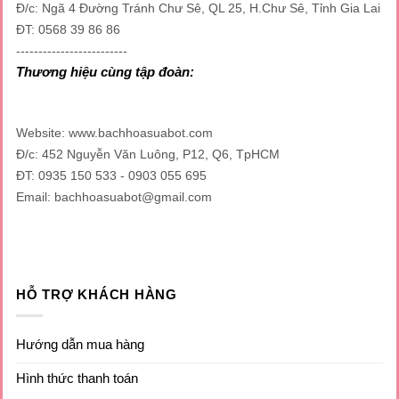
Đ/c: Ngã 4 Đường Tránh Chư Sê, QL 25, H.Chư Sê, Tỉnh Gia Lai
ĐT: 0568 39 86 86
-------------------------
Thương hiệu cùng tập đoàn:
Website: www.bachhoasuabot.com
Đ/c: 452 Nguyễn Văn Luông, P12, Q6, TpHCM
ĐT: 0935 150 533 - 0903 055 695
Email: bachhoasuabot@gmail.com
HỖ TRỢ KHÁCH HÀNG
Hướng dẫn mua hàng
Hình thức thanh toán