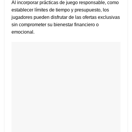
Al incorporar prácticas de juego responsable, como
establecer límites de tiempo y presupuesto, los
jugadores pueden disfrutar de las ofertas exclusivas
sin comprometer su bienestar financiero o
emocional.