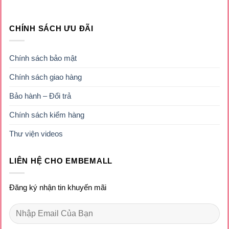
CHÍNH SÁCH ƯU ĐÃI
Chính sách bảo mật
Chính sách giao hàng
Bảo hành – Đổi trả
Chính sách kiểm hàng
Thư viện videos
LIÊN HỆ CHO EMBEMALL
Đăng ký nhận tin khuyến mãi