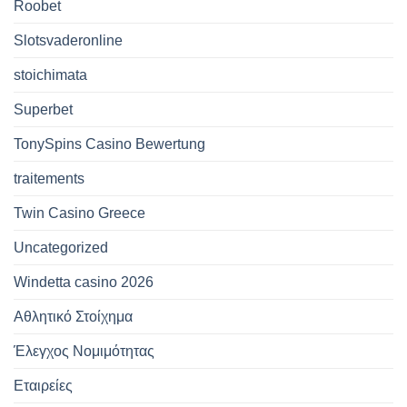
Roobet
Slotsvaderonline
stoichimata
Superbet
TonySpins Casino Bewertung
traitements
Twin Casino Greece
Uncategorized
Windetta casino 2026
Αθλητικό Στοίχημα
Έλεγχος Νομιμότητας
Εταιρείες