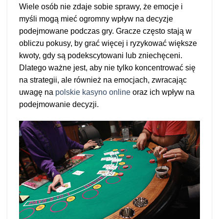
Wiele osób nie zdaje sobie sprawy, że emocje i
myśli mogą mieć ogromny wpływ na decyzje
podejmowane podczas gry. Gracze często stają w
obliczu pokusy, by grać więcej i ryzykować większe
kwoty, gdy są podekscytowani lub zniechęceni.
Dlatego ważne jest, aby nie tylko koncentrować się
na strategii, ale również na emocjach, zwracając
uwagę na
polskie kasyno online
oraz ich wpływ na
podejmowanie decyzji.