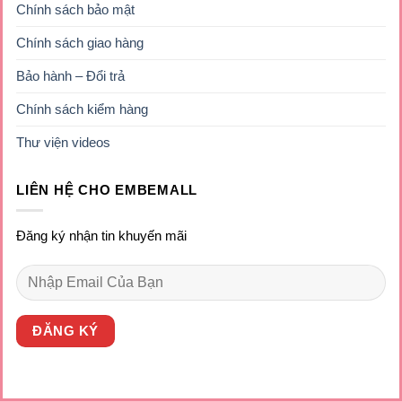
Chính sách bảo mật
Chính sách giao hàng
Bảo hành – Đổi trả
Chính sách kiểm hàng
Thư viện videos
LIÊN HỆ CHO EMBEMALL
Đăng ký nhận tin khuyến mãi