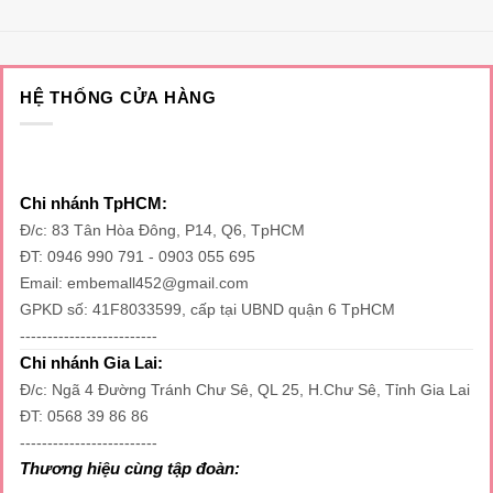
HỆ THỐNG CỬA HÀNG
Chi nhánh TpHCM:
Đ/c: 83 Tân Hòa Đông, P14, Q6, TpHCM
ĐT: 0946 990 791 - 0903 055 695
Email: embemall452@gmail.com
GPKD số: 41F8033599, cấp tại UBND quận 6 TpHCM
-------------------------
Chi nhánh Gia Lai:
Đ/c: Ngã 4 Đường Tránh Chư Sê, QL 25, H.Chư Sê, Tỉnh Gia Lai
ĐT: 0568 39 86 86
-------------------------
Thương hiệu cùng tập đoàn: