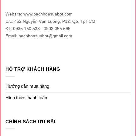
Website: www.bachhoasuabot.com
Đ/c: 452 Nguyễn Văn Luông, P12, Q6, TpHCM
ĐT: 0935 150 533 - 0903 055 695
Email: bachhoasuabot@gmail.com
HỖ TRỢ KHÁCH HÀNG
Hướng dẫn mua hàng
Hình thức thanh toán
CHÍNH SÁCH ƯU ĐÃI