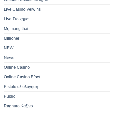
Live Casino Velwins
Live Στοίχημα
Mẹ mang thai
Millioner
NEW
News
Online Casino
Online Casino Efbet
Pistolo αξιολόγηση
Public
Ragnaro Καζίνο