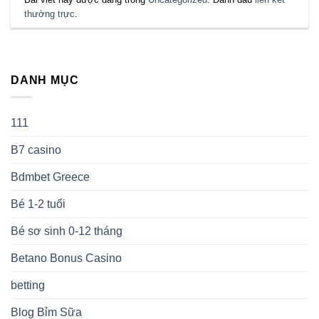
thường trực
.
DANH MỤC
111
B7 casino
Bdmbet Greece
Bé 1-2 tuổi
Bé sơ sinh 0-12 tháng
Betano Bonus Casino
betting
Blog Bỉm Sữa