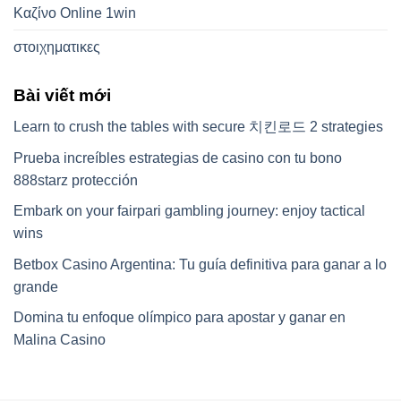
Καζίνο Online 1win
στοιχηματικες
Bài viết mới
Learn to crush the tables with secure 치킨로드 2 strategies
Prueba increíbles estrategias de casino con tu bono
888starz protección
Embark on your fairpari gambling journey: enjoy tactical
wins
Betbox Casino Argentina: Tu guía definitiva para ganar a lo
grande
Domina tu enfoque olímpico para apostar y ganar en
Malina Casino