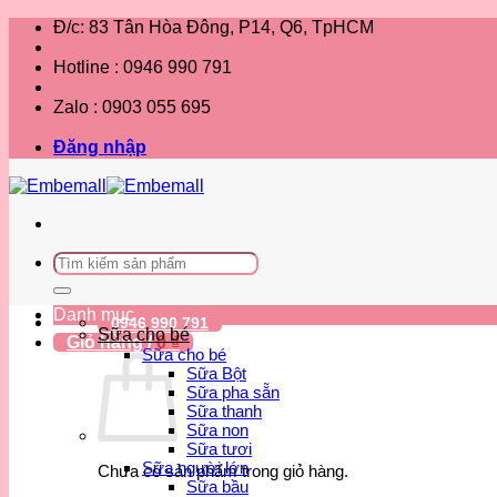
Bỏ
Đ/c: 83 Tân Hòa Đông, P14, Q6, TpHCM
qua
nội
Hotline : 0946 990 791
dung
Zalo : 0903 055 695
Đăng nhập
Tìm
kiếm:
Danh mục
0946 990 791
Sữa cho bé
Giỏ hàng /
0
₫
Sữa cho bé
Sữa Bột
Sữa pha sẵn
Sữa thanh
Sữa non
Sữa tươi
Sữa người lớn
Chưa có sản phẩm trong giỏ hàng.
Sữa bầu