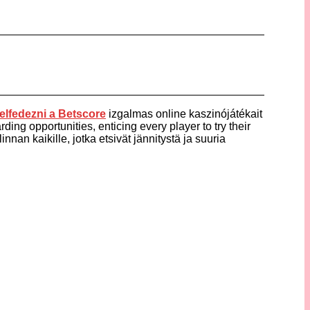
elfedezni a
Betscore
izgalmas online kaszinójátékait
ding opportunities, enticing every player to try their
nnan kaikille, jotka etsivät jännitystä ja suuria