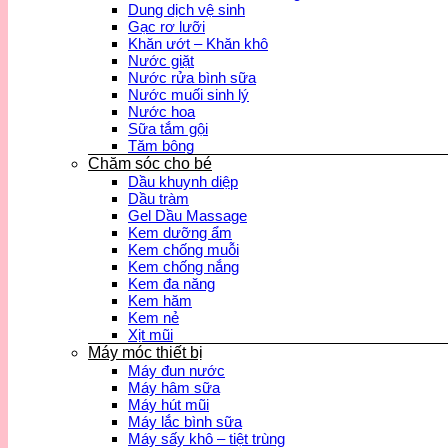
Dung dịch vệ sinh
Gạc rơ lưỡi
Khăn ướt – Khăn khô
Nước giặt
Nước rửa bình sữa
Nước muối sinh lý
Nước hoa
Sữa tắm gội
Tăm bông
Chăm sóc cho bé
Dầu khuynh diệp
Dầu tràm
Gel Dầu Massage
Kem dưỡng ẩm
Kem chống muỗi
Kem chống nắng
Kem đa năng
Kem hăm
Kem nẻ
Xịt mũi
Máy móc thiết bị
Máy đun nước
Máy hâm sữa
Máy hút mũi
Máy lắc bình sữa
Máy sấy khô – tiệt trùng