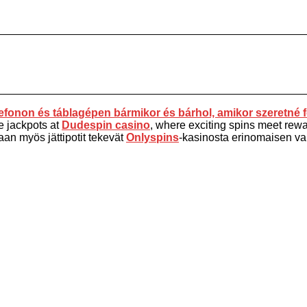
fonon és táblagépen bármikor és bárhol, amikor szeretné f
e jackpots at
Dudespin casino
, where exciting spins meet rewar
aan myös jättipotit tekevät
Onlyspins
-kasinosta erinomaisen vali