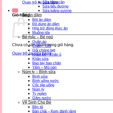
Sữa tăng cân
Quay trở lại cửa hàng
Sữa tiểu đường
Sữa loãng xương
Bé ăn dặm
Giỏ hàng
Bột ăn dặm
Đồ dùng ăn dặm
Hộp trữ đông thức ăn
Muỗng nĩa
Bé mặc – Bé ngủ
Quần áo
Chưa có sản phẩm trong giỏ hàng.
Chăn – Gối
Gối chóng bẹt
Quay trở lại cửa hàng
Khăn lót – Khăn ủ
Khăn sữa
Bao tay bao chân
Yếm – Mũ nón
Núm ty – Bình sữa
Bình sữa
Bình uống nước
Cốc tập uống
Núm ty
Ty ngậm
Gặm nướu
Vệ Sinh Cho Bé
Bỉm tả
Bàn chải – Kem đánh răng