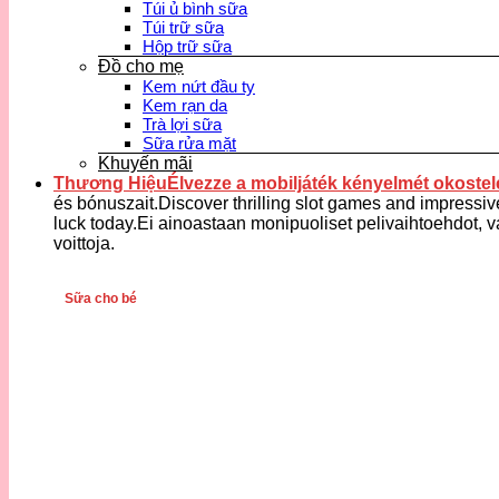
Túi ủ bình sữa
Túi trữ sữa
Hộp trữ sữa
Đồ cho mẹ
Kem nứt đầu ty
Kem rạn da
Trà lợi sữa
Sữa rửa mặt
Khuyến mãi
Thương HiệuÉlvezze a mobiljáték kényelmét okostele
és bónuszait.Discover thrilling slot games and impressiv
luck today.Ei ainoastaan monipuoliset pelivaihtoehdot, v
voittoja.
Sữa cho bé