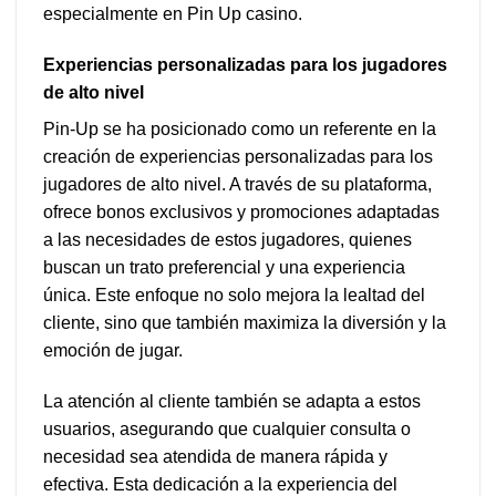
especialmente en Pin Up casino.
Experiencias personalizadas para los jugadores
de alto nivel
Pin-Up se ha posicionado como un referente en la
creación de experiencias personalizadas para los
jugadores de alto nivel. A través de su plataforma,
ofrece bonos exclusivos y promociones adaptadas
a las necesidades de estos jugadores, quienes
buscan un trato preferencial y una experiencia
única. Este enfoque no solo mejora la lealtad del
cliente, sino que también maximiza la diversión y la
emoción de jugar.
La atención al cliente también se adapta a estos
usuarios, asegurando que cualquier consulta o
necesidad sea atendida de manera rápida y
efectiva. Esta dedicación a la experiencia del