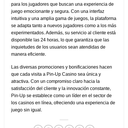
para los jugadores que buscan una experiencia de
juego emocionante y segura. Con una interfaz
intuitiva y una amplia gama de juegos, la plataforma
se adapta tanto a nuevos jugadores como a los más
experimentados. Además, su servicio al cliente está
disponible las 24 horas, lo que garantiza que las
inquietudes de los usuarios sean atendidas de
manera eficiente.
Las diversas promociones y bonificaciones hacen
que cada visita a Pin-Up Casino sea única y
atractiva. Con un compromiso claro hacia la
satisfacción del cliente y la innovación constante,
Pin-Up se establece como un líder en el sector de
los casinos en línea, ofreciendo una experiencia de
juego sin igual.