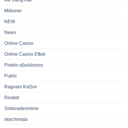
Millioner
NEW
News
Online Casino
Online Casino Efbet
Pistolo αξιολόγηση
Public
Ragnaro Καζίνο
Roobet
Slotsvaderonline
stoichimata