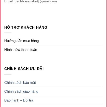
Email: bachhoasuabot@gmail.com
HỖ TRỢ KHÁCH HÀNG
Hướng dẫn mua hàng
Hình thức thanh toán
CHÍNH SÁCH ƯU ĐÃI
Chính sách bảo mật
Chính sách giao hàng
Bảo hành – Đổi trả