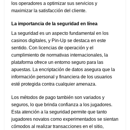
los operadores a optimizar sus servicios y
maximizar la satisfacción del cliente.
La importancia de la seguridad en línea
La seguridad es un aspecto fundamental en los
casinos digitales, y Pin-Up se destaca en este
sentido. Con licencias de operación y el
cumplimiento de normativas internacionales, la
plataforma ofrece un entorno seguro para las
apuestas. La encriptación de datos asegura que la
información personal y financiera de los usuarios
esté protegida contra cualquier amenaza.
Los métodos de pago también son variados y
seguros, lo que brinda confianza a los jugadores.
Esta atención a la seguridad permite que tanto
jugadores novatos como experimentados se sientan
cómodos al realizar transacciones en el sitio,