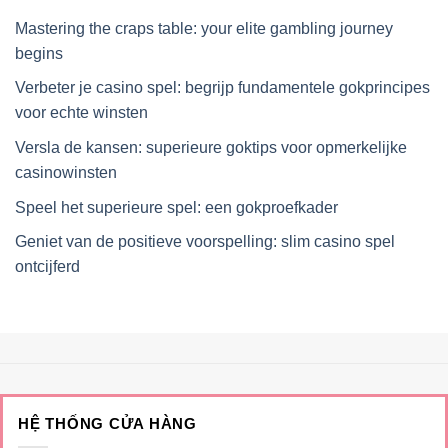
Mastering the craps table: your elite gambling journey
begins
Verbeter je casino spel: begrijp fundamentele gokprincipes
voor echte winsten
Versla de kansen: superieure goktips voor opmerkelijke
casinowinsten
Speel het superieure spel: een gokproefkader
Geniet van de positieve voorspelling: slim casino spel
ontcijferd
HỆ THỐNG CỬA HÀNG