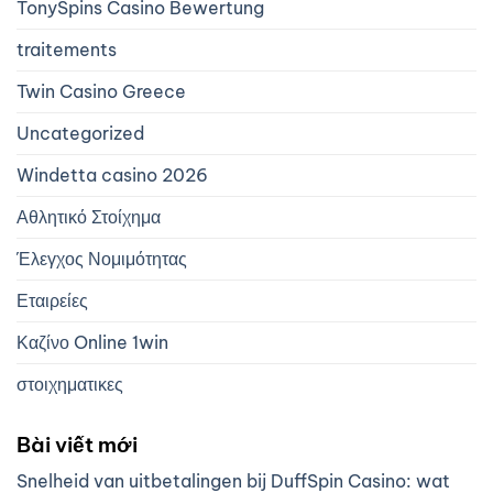
TonySpins Casino Bewertung
traitements
Twin Casino Greece
Uncategorized
Windetta casino 2026
Αθλητικό Στοίχημα
Έλεγχος Νομιμότητας
Εταιρείες
Καζίνο Online 1win
στοιχηματικες
Bài viết mới
Snelheid van uitbetalingen bij DuffSpin Casino: wat