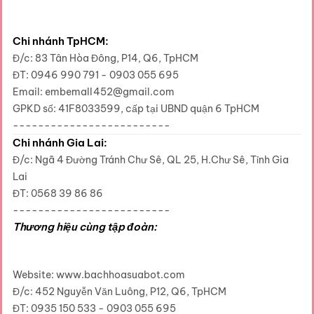
Chi nhánh TpHCM:
Đ/c: 83 Tân Hòa Đông, P14, Q6, TpHCM
ĐT: 0946 990 791 - 0903 055 695
Email: embemall452@gmail.com
GPKD số: 41F8033599, cấp tại UBND quận 6 TpHCM
-------------------------
Chi nhánh Gia Lai:
Đ/c: Ngã 4 Đường Tránh Chư Sê, QL 25, H.Chư Sê, Tỉnh Gia
Lai
ĐT: 0568 39 86 86
-------------------------
Thương hiệu cùng tập đoàn:
Website: www.bachhoasuabot.com
Đ/c: 452 Nguyễn Văn Luông, P12, Q6, TpHCM
ĐT: 0935 150 533 - 0903 055 695