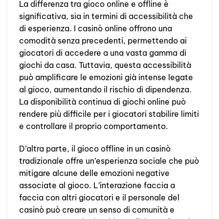
La differenza tra gioco online e offline è
significativa, sia in termini di accessibilità che
di esperienza. I casinò online offrono una
comodità senza precedenti, permettendo ai
giocatori di accedere a una vasta gamma di
giochi da casa. Tuttavia, questa accessibilità
può amplificare le emozioni già intense legate
al gioco, aumentando il rischio di dipendenza.
La disponibilità continua di giochi online può
rendere più difficile per i giocatori stabilire limiti
e controllare il proprio comportamento.
D’altra parte, il gioco offline in un casinò
tradizionale offre un’esperienza sociale che può
mitigare alcune delle emozioni negative
associate al gioco. L’interazione faccia a
faccia con altri giocatori e il personale del
casinò può creare un senso di comunità e