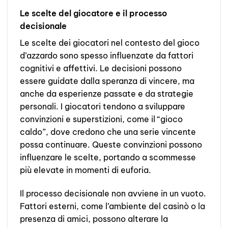
Le scelte del giocatore e il processo
decisionale
Le scelte dei giocatori nel contesto del gioco
d’azzardo sono spesso influenzate da fattori
cognitivi e affettivi. Le decisioni possono
essere guidate dalla speranza di vincere, ma
anche da esperienze passate e da strategie
personali. I giocatori tendono a sviluppare
convinzioni e superstizioni, come il “gioco
caldo”, dove credono che una serie vincente
possa continuare. Queste convinzioni possono
influenzare le scelte, portando a scommesse
più elevate in momenti di euforia.
Il processo decisionale non avviene in un vuoto.
Fattori esterni, come l’ambiente del casinò o la
presenza di amici, possono alterare la