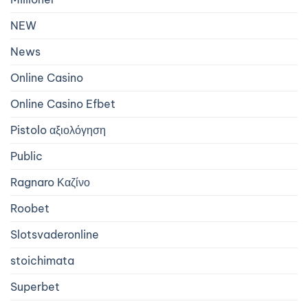
NEW
News
Online Casino
Online Casino Efbet
Pistolo αξιολόγηση
Public
Ragnaro Καζίνο
Roobet
Slotsvaderonline
stoichimata
Superbet