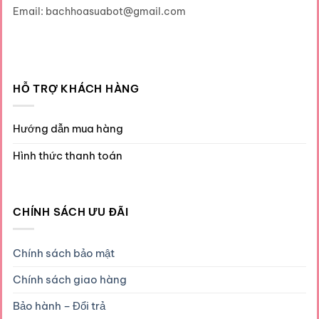
Email: bachhoasuabot@gmail.com
HỖ TRỢ KHÁCH HÀNG
Hướng dẫn mua hàng
Hình thức thanh toán
CHÍNH SÁCH ƯU ĐÃI
Chính sách bảo mật
Chính sách giao hàng
Bảo hành – Đổi trả