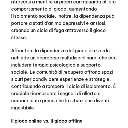
ritrovarsi a mentire ai propri cari riguardo al loro
comportamento di gioco, aumentando
l’isolamento sociale. Inoltre, la dipendenza può
portare a stati d’animo depressivi e ansiosi,
creando un ciclo di fuga attraverso il gioco
stesso.
Affrontare la dipendenza dal gioco d’azzardo
richiede un approccio multidisciplinare, che può
includere terapia psicologica e supporto
sociale. Le comunità di recupero offrono spazi
sicuri per condividere esperienze e strategie,
contribuendo a rompere il ciclo di isolamento. È
cruciale riconoscere i segnali di allerta e
cercare aiuto prima che la situazione diventi
ingestibile.
Il gioco online vs. il gioco offline