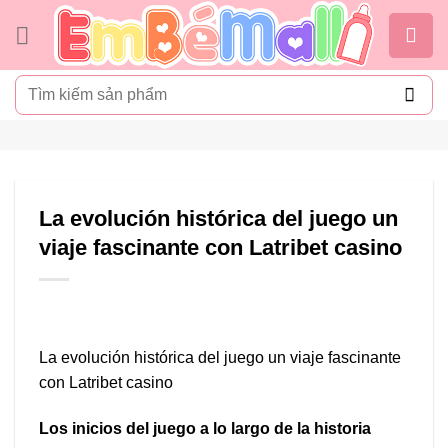
Bỏ
qua
nội
Tìm
dung
kiếm:
La evolución histórica del juego un
viaje fascinante con Latribet casino
La evolución histórica del juego un viaje fascinante
con Latribet casino
Los inicios del juego a lo largo de la historia