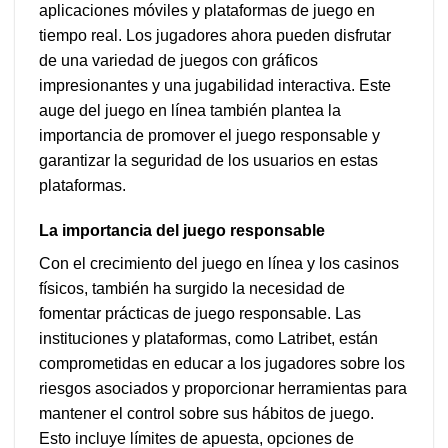
aplicaciones móviles y plataformas de juego en
tiempo real. Los jugadores ahora pueden disfrutar
de una variedad de juegos con gráficos
impresionantes y una jugabilidad interactiva. Este
auge del juego en línea también plantea la
importancia de promover el juego responsable y
garantizar la seguridad de los usuarios en estas
plataformas.
La importancia del juego responsable
Con el crecimiento del juego en línea y los casinos
físicos, también ha surgido la necesidad de
fomentar prácticas de juego responsable. Las
instituciones y plataformas, como Latribet, están
comprometidas en educar a los jugadores sobre los
riesgos asociados y proporcionar herramientas para
mantener el control sobre sus hábitos de juego.
Esto incluye límites de apuesta, opciones de