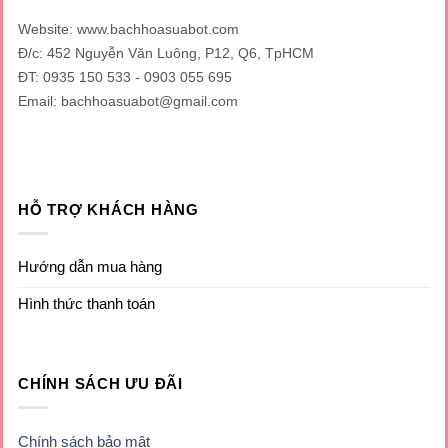
Website: www.bachhoasuabot.com
Đ/c: 452 Nguyễn Văn Luông, P12, Q6, TpHCM
ĐT: 0935 150 533 - 0903 055 695
Email: bachhoasuabot@gmail.com
HỖ TRỢ KHÁCH HÀNG
Hướng dẫn mua hàng
Hình thức thanh toán
CHÍNH SÁCH ƯU ĐÃI
Chính sách bảo mật