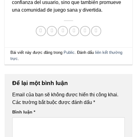
confianza del usuario, sino que también promueve
una comunidad de juego sana y divertida.
Bài viết này được đăng trong
Public
. Đánh dấu
liên kết thường
trực
.
Để lại một bình luận
Email của bạn sẽ không được hiển thị công khai.
Các trường bắt buộc được đánh dấu
*
Bình luận
*