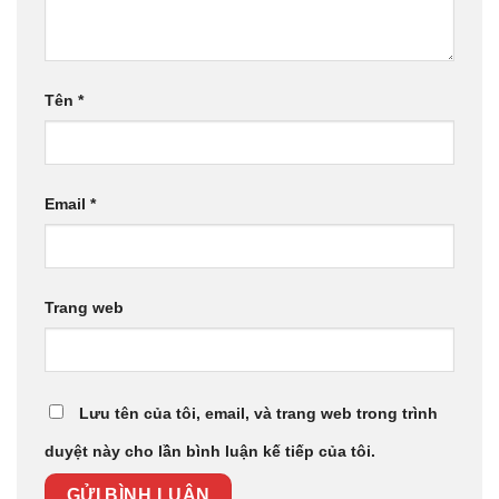
Tên
*
Email
*
Trang web
Lưu tên của tôi, email, và trang web trong trình
duyệt này cho lần bình luận kế tiếp của tôi.