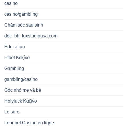
casino
casino/gambling
Chăm sóc sau sinh
dec_bh_luxstudiousa.com
Education
Efbet Καζίνο
Gambling
gambling/casino
Góc nhỏ mẹ và bé
Holyluck Καζίνο
Leisure
Leonbet Casino en ligne