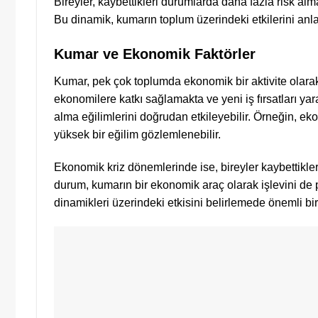
Bireyler, kaybettikleri durumlarda daha fazla risk alm
Bu dinamik, kumarın toplum üzerindeki etkilerini anl
Kumar ve Ekonomik Faktörler
Kumar, pek çok toplumda ekonomik bir aktivite olara
ekonomilere katkı sağlamakta ve yeni iş fırsatları yar
alma eğilimlerini doğrudan etkileyebilir. Örneğin, 
yüksek bir eğilim gözlemlenebilir.
Ekonomik kriz dönemlerinde ise, bireyler kaybettikler
durum, kumarın bir ekonomik araç olarak işlevini de pe
dinamikleri üzerindeki etkisini belirlemede önemli bir