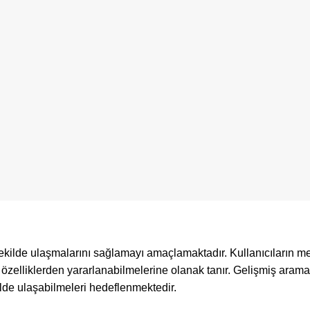
ir şekilde ulaşmalarını sağlamayı amaçlamaktadır. Kullanıcıların me
 özelliklerden yararlanabilmelerine olanak tanır. Gelişmiş arama
kilde ulaşabilmeleri hedeflenmektedir.