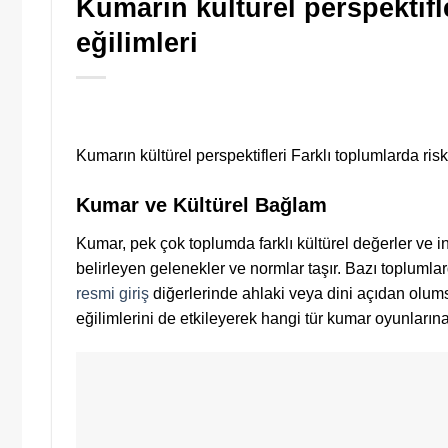
Kumarın kültürel perspektifl
eğilimleri
Kumarın kültürel perspektifleri Farklı toplumlarda risk
Kumar ve Kültürel Bağlam
Kumar, pek çok toplumda farklı kültürel değerler ve in
belirleyen gelenekler ve normlar taşır. Bazı toplumlar
resmi giriş
diğerlerinde ahlaki veya dini açıdan olumsuz
eğilimlerini de etkileyerek hangi tür kumar oyunlarına 