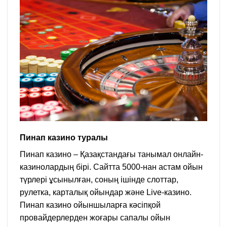
Пинап казино туралы
Пинап казино – Қазақстандағы танымал онлайн-
казинолардың бірі. Сайтта 5000-нан астам ойын
түрлері ұсынылған, соның ішінде слоттар,
рулетка, карталық ойындар және Live-казино.
Пинап казино ойыншыларға кәсіпқой
провайдерлерден жоғары сапалы ойын