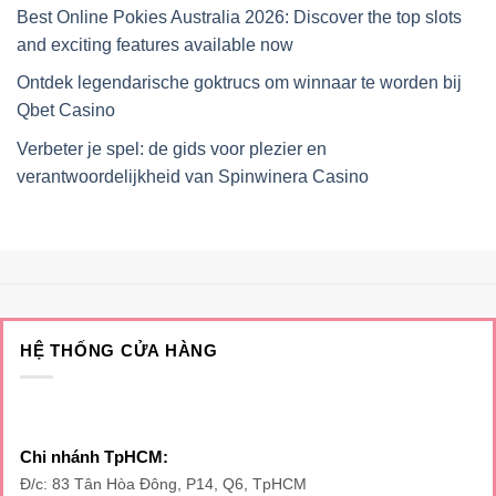
Best Online Pokies Australia 2026: Discover the top slots
and exciting features available now
Ontdek legendarische goktrucs om winnaar te worden bij
Qbet Casino
Verbeter je spel: de gids voor plezier en
verantwoordelijkheid van Spinwinera Casino
HỆ THỐNG CỬA HÀNG
Chi nhánh TpHCM:
Đ/c: 83 Tân Hòa Đông, P14, Q6, TpHCM