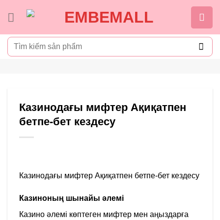
Bỏ
qua
nội
Tìm
dung
kiếm:
Казинодағы мифтер Ақиқатпен
бетпе-бет кездесу
Казинодағы мифтер Ақиқатпен бетпе-бет кездесу
Казиноның шынайы әлемі
Казино әлемі көптеген мифтер мен аңыздарға