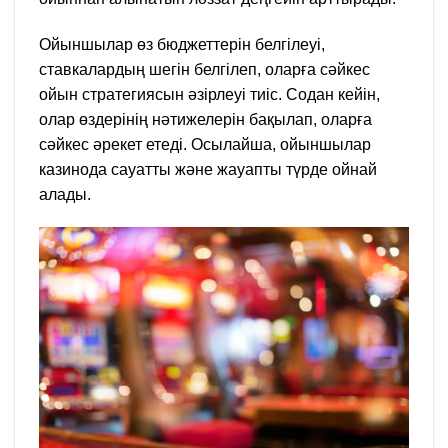
Ойыншылар өз бюджеттерін белгілеуі,
ставкалардың шегін белгілеп, оларға сәйкес
ойын стратегиясын әзірлеуі тиіс. Содан кейін,
олар өздерінің нәтижелерін бақылап, оларға
сәйкес әрекет етеді. Осылайша, ойыншылар
казинода сауатты және жауапты түрде ойнай
алады.