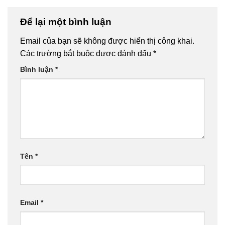
Để lại một bình luận
Email của bạn sẽ không được hiển thị công khai.
Các trường bắt buộc được đánh dấu
*
Bình luận
*
Tên
*
Email
*