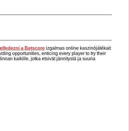
elfedezni a
Betscore
izgalmas online kaszinójátékait
ding opportunities, enticing every player to try their
nnan kaikille, jotka etsivät jännitystä ja suuria