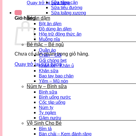
Sữa tăng cân
Quay trở lại cửa hàng
Sữa tiểu đường
Sữa loãng xương
Bé ăn dặm
Giỏ hàng
Bột ăn dặm
Đồ dùng ăn dặm
Hộp trữ đông thức ăn
Muỗng nĩa
Bé mặc – Bé ngủ
Quần áo
Chưa có sản phẩm trong giỏ hàng.
Chăn – Gối
Gối chóng bẹt
Quay trở lại cửa hàng
Khăn lót – Khăn ủ
Khăn sữa
Bao tay bao chân
Yếm – Mũ nón
Núm ty – Bình sữa
Bình sữa
Bình uống nước
Cốc tập uống
Núm ty
Ty ngậm
Gặm nướu
Vệ Sinh Cho Bé
Bỉm tả
Bàn chải – Kem đánh răng