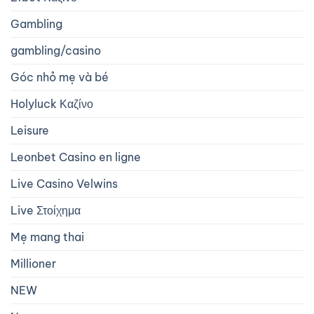
Gambling
gambling/casino
Góc nhỏ mẹ và bé
Holyluck Καζίνο
Leisure
Leonbet Casino en ligne
Live Casino Velwins
Live Στοίχημα
Mẹ mang thai
Millioner
NEW