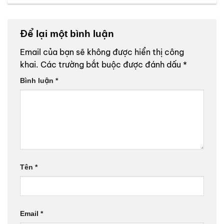
Để lại một bình luận
Email của bạn sẽ không được hiển thị công
khai.
Các trường bắt buộc được đánh dấu
*
Bình luận
*
Tên
*
Email
*