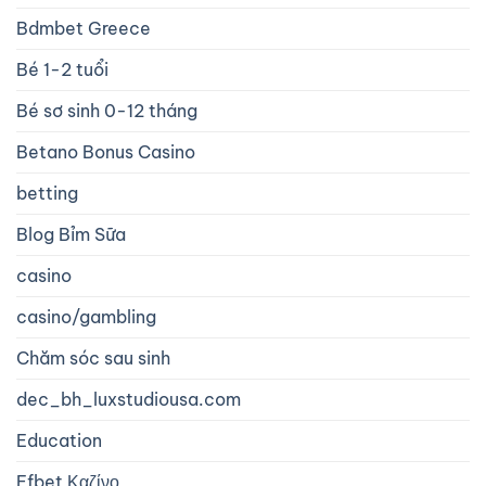
Bdmbet Greece
Bé 1-2 tuổi
Bé sơ sinh 0-12 tháng
Betano Bonus Casino
betting
Blog Bỉm Sữa
casino
casino/gambling
Chăm sóc sau sinh
dec_bh_luxstudiousa.com
Education
Efbet Καζίνο