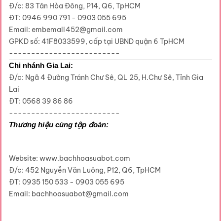
Đ/c: 83 Tân Hòa Đông, P14, Q6, TpHCM
ĐT: 0946 990 791 - 0903 055 695
Email: embemall452@gmail.com
GPKD số: 41F8033599, cấp tại UBND quận 6 TpHCM
-------------------------
Chi nhánh Gia Lai:
Đ/c: Ngã 4 Đường Tránh Chư Sê, QL 25, H.Chư Sê, Tỉnh Gia
Lai
ĐT: 0568 39 86 86
-------------------------
Thương hiệu cùng tập đoàn:
Website: www.bachhoasuabot.com
Đ/c: 452 Nguyễn Văn Luông, P12, Q6, TpHCM
ĐT: 0935 150 533 - 0903 055 695
Email: bachhoasuabot@gmail.com