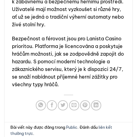
k zábavnému a bezpečnému hernímu prostředí.
Uživatelé mají možnost vyzkoušet si různé hry,
ať už se jedná o tradiční výherní automaty nebo
živé stolní hry.
Bezpečnost a férovost jsou pro Lanista Casino
prioritou. Platforma je licencována a poskytuje
hráčům možnosti, jak se zodpovědně zapojit do
hazardu. S pomocí moderní technologie a
zákaznického servisu, který je k dispozici 24/7,
se snaží nabídnout příjemné herní zážitky pro
všechny typy hráčů.
Bài viết này được đăng trong
Public
. Đánh dấu
liên kết
thường trực
.