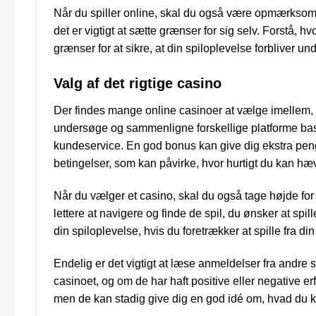
Når du spiller online, skal du også være opmærksom p
det er vigtigt at sætte grænser for sig selv. Forstå, hvo
grænser for at sikre, at din spiloplevelse forbliver u
Valg af det rigtige casino
Der findes mange online casinoer at vælge imellem, 
undersøge og sammenligne forskellige platforme base
kundeservice. En god bonus kan give dig ekstra peng
betingelser, som kan påvirke, hvor hurtigt du kan hæ
Når du vælger et casino, skal du også tage højde for 
lettere at navigere og finde de spil, du ønsker at s
din spiloplevelse, hvis du foretrækker at spille fra di
Endelig er det vigtigt at læse anmeldelser fra andre s
casinoet, og om de har haft positive eller negative 
men de kan stadig give dig en god idé om, hvad du k