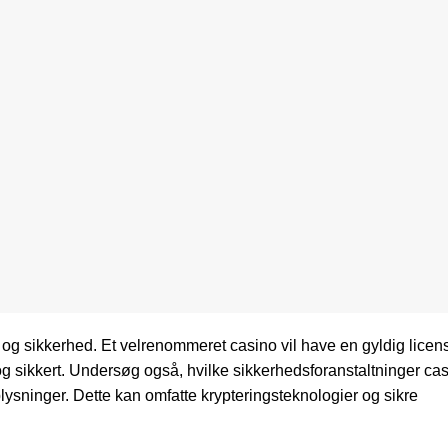
s og sikkerhed. Et velrenommeret casino vil have en gyldig licens
r og sikkert. Undersøg også, hvilke sikkerhedsforanstaltninger ca
plysninger. Dette kan omfatte krypteringsteknologier og sikre