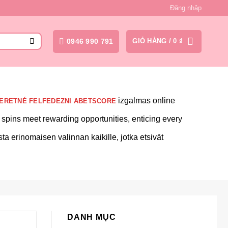
Đăng nhập
0946 990 791
GIỎ HÀNG /
0
₫
izgalmas online
ERETNÉ FELFEDEZNI A
BETSCORE
g spins meet rewarding opportunities, enticing every
sta erinomaisen valinnan kaikille, jotka etsivät
DANH MỤC