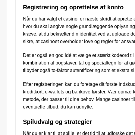
Registrering og oprettelse af konto
Når du har valgt et casino, er næste skridt at oprette
hvor du skal angive nogle grundlæggende oplysninge
kræve, at du bekræfter din identitet ved at uploade d
sikre, at casinoet overholder love og regler for ansvarl
Det er også en god idé at vælge et stærkt kodeord til
kombination af bogstaver, tal og specialtegn for at
tilbyder også to-faktor autentificering som et ekstra si
Efter registreringen kan du foretage dit første indsk
kreditkort, e-wallets og bankoverførsler. Vær opmærk
metode, der passer til dine behov. Mange casinoer til
eventuelle tilbud, du kan udnytte.
Spiludvalg og strategier
Når du er klar til at spille, er det tid til at udforske 