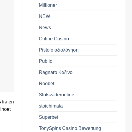
Millioner
NEW
News
Online Casino
Pistolo αξιολόγηση
Public
Ragnaro Καζίνο
Roobet
Slotsvaderonline
 fra en
stoichimata
sinoet
Superbet
TonySpins Casino Bewertung