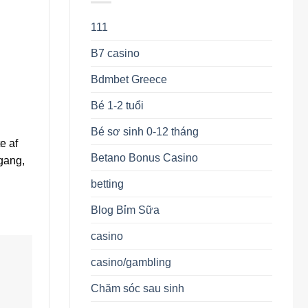
111
B7 casino
Bdmbet Greece
Bé 1-2 tuổi
Bé sơ sinh 0-12 tháng
e af
Betano Bonus Casino
 gang,
betting
.
Blog Bỉm Sữa
casino
casino/gambling
Chăm sóc sau sinh