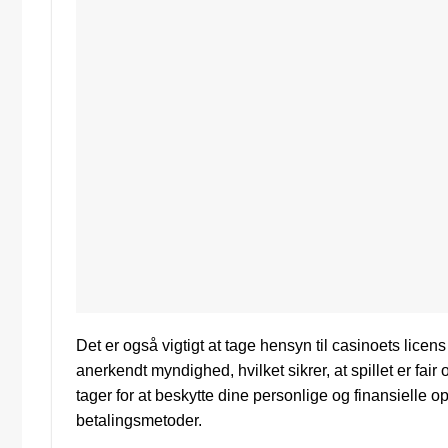
Det er også vigtigt at tage hensyn til casinoets licen
anerkendt myndighed, hvilket sikrer, at spillet er fai
tager for at beskytte dine personlige og finansielle o
betalingsmetoder.