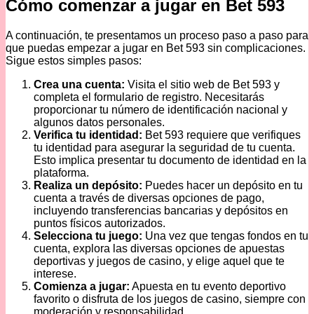
Cómo comenzar a jugar en Bet 593
A continuación, te presentamos un proceso paso a paso para
que puedas empezar a jugar en Bet 593 sin complicaciones.
Sigue estos simples pasos:
Crea una cuenta:
Visita el sitio web de Bet 593 y
completa el formulario de registro. Necesitarás
proporcionar tu número de identificación nacional y
algunos datos personales.
Verifica tu identidad:
Bet 593 requiere que verifiques
tu identidad para asegurar la seguridad de tu cuenta.
Esto implica presentar tu documento de identidad en la
plataforma.
Realiza un depósito:
Puedes hacer un depósito en tu
cuenta a través de diversas opciones de pago,
incluyendo transferencias bancarias y depósitos en
puntos físicos autorizados.
Selecciona tu juego:
Una vez que tengas fondos en tu
cuenta, explora las diversas opciones de apuestas
deportivas y juegos de casino, y elige aquel que te
interese.
Comienza a jugar:
Apuesta en tu evento deportivo
favorito o disfruta de los juegos de casino, siempre con
moderación y responsabilidad.