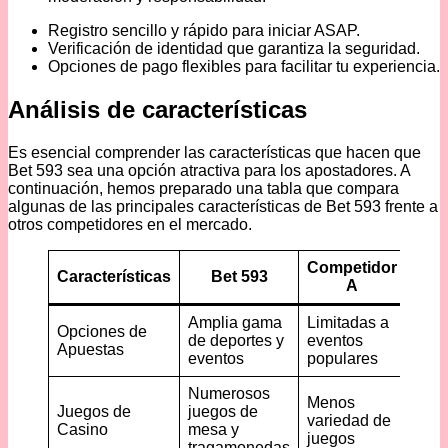
Registro sencillo y rápido para iniciar ASAP.
Verificación de identidad que garantiza la seguridad.
Opciones de pago flexibles para facilitar tu experiencia.
Análisis de características
Es esencial comprender las características que hacen que
Bet 593 sea una opción atractiva para los apostadores. A
continuación, hemos preparado una tabla que compara
algunas de las principales características de Bet 593 frente a
otros competidores en el mercado.
Competidor
Com
Características
Bet 593
A
Amplia gama
Limitadas a
Opciones de
Vari
de deportes y
eventos
Apuestas
med
eventos
populares
Numerosos
Menos
Juegos de
juegos de
Solo
variedad de
Casino
mesa y
trag
juegos
tragamonedas