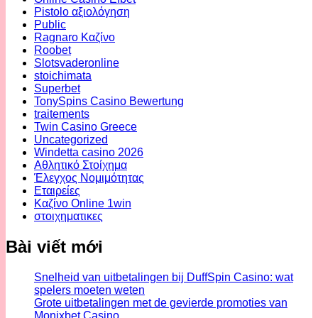
Pistolo αξιολόγηση
Public
Ragnaro Καζίνο
Roobet
Slotsvaderonline
stoichimata
Superbet
TonySpins Casino Bewertung
traitements
Twin Casino Greece
Uncategorized
Windetta casino 2026
Αθλητικό Στοίχημα
Έλεγχος Νομιμότητας
Εταιρείες
Καζίνο Online 1win
στοιχηματικες
Bài viết mới
Snelheid van uitbetalingen bij DuffSpin Casino: wat
spelers moeten weten
Grote uitbetalingen met de gevierde promoties van
Monixbet Casino