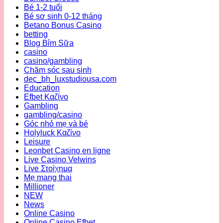
Bé 1-2 tuổi
Bé sơ sinh 0-12 tháng
Betano Bonus Casino
betting
Blog Bỉm Sữa
casino
casino/gambling
Chăm sóc sau sinh
dec_bh_luxstudiousa.com
Education
Efbet Καζίνο
Gambling
gambling/casino
Góc nhỏ mẹ và bé
Holyluck Καζίνο
Leisure
Leonbet Casino en ligne
Live Casino Velwins
Live Στοίχημα
Mẹ mang thai
Millioner
NEW
News
Online Casino
Online Casino Efbet