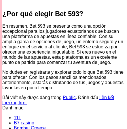
¿Por qué elegir Bet 593?
En resumen, Bet 593 se presenta como una opción
excepcional para los jugadores ecuatorianos que buscan
una plataforma de apuestas en línea confiable. Con su
amplia gama de opciones de juego, un entorno seguro y un
enfoque en el servicio al cliente, Bet 593 se esfuerza por
ofrecer una experiencia inigualable. Si eres nuevo en el
mundo de las apuestas, esta plataforma es un excelente
punto de partida para comenzar tu aventura de juego.
No dudes en registrarte y explorar todo lo que Bet 593 tiene
para ofrecer. Con los pasos sencillos mencionados
anteriormente, estarás disfrutando de tus juegos y apuestas
favoritas en poco tiempo.
Bài viết này được đăng trong
Public
. Đánh dấu
liên kết
thường trực
.
Danh mục
111
B7 casino
Bdmbet Greece