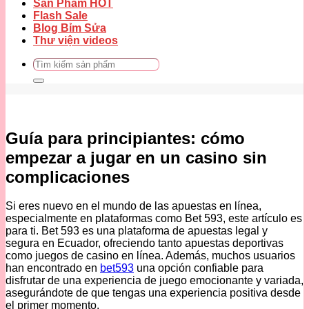
Sản Phẩm HOT
Flash Sale
Blog Bỉm Sửa
Thư viện videos
Tìm
kiếm:
Guía para principiantes: cómo
empezar a jugar en un casino sin
complicaciones
Si eres nuevo en el mundo de las apuestas en línea,
especialmente en plataformas como Bet 593, este artículo es
para ti. Bet 593 es una plataforma de apuestas legal y
segura en Ecuador, ofreciendo tanto apuestas deportivas
como juegos de casino en línea. Además, muchos usuarios
han encontrado en
bet593
una opción confiable para
disfrutar de una experiencia de juego emocionante y variada,
asegurándote de que tengas una experiencia positiva desde
el primer momento.