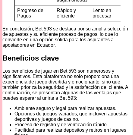
Progreso de
Rápido y
Lento en
Pro
Pagos
eficiente
procesar
limi
En conclusión, Bet 593 se destaca por su amplia selección
de apuestas y su eficiente proceso de pagos, lo que lo
convierte en una opción sólida para los aspirantes a
apostadores en Ecuador.
Beneficios clave
Los beneficios de jugar en Bet 593 son numerosos y
significativos. Esta plataforma no solo proporciona una
experiencia de juego divertida y emocionante, sino que
también prioriza la seguridad y la satisfacción del cliente. A
continuación, se presentan algunas de las ventajas que
puedes esperar al unirte a Bet 593:
Ambiente seguro y legal para realizar apuestas.
Opciones de juegos variados, que incluyen apuestas
deportivas y juegos de casino.
Proceso de registro y de verificación rápido.
Facilidad para realizar depósitos y retiros en lugares