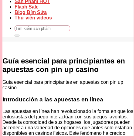
Sản Phẩm HOT
Flash Sale
Blog Bỉm Sửa
Thư viện videos
Tìm
kiếm:
Guía esencial para principiantes en
apuestas con pin up casino
Guía esencial para principiantes en apuestas con pin up
casino
Introducción a las apuestas en línea
Las apuestas en línea han revolucionado la forma en que los
entusiastas del juego interactúan con sus juegos favoritos.
Desde la comodidad de sus hogares, los jugadores pueden
acceder a una variedad de opciones que antes solo estaban
disponibles en casinos físicos. Este fenómeno ha crecido