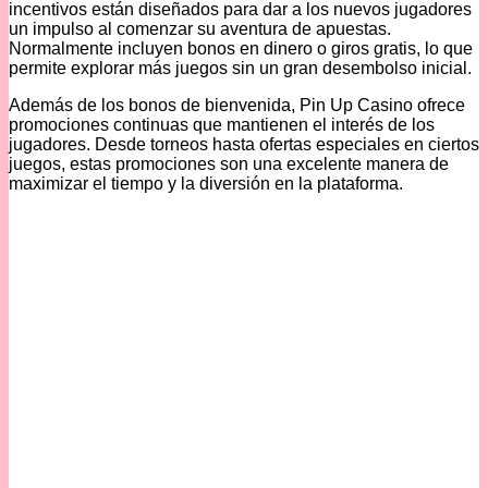
incentivos están diseñados para dar a los nuevos jugadores
un impulso al comenzar su aventura de apuestas.
Normalmente incluyen bonos en dinero o giros gratis, lo que
permite explorar más juegos sin un gran desembolso inicial.
Además de los bonos de bienvenida, Pin Up Casino ofrece
promociones continuas que mantienen el interés de los
jugadores. Desde torneos hasta ofertas especiales en ciertos
juegos, estas promociones son una excelente manera de
maximizar el tiempo y la diversión en la plataforma.