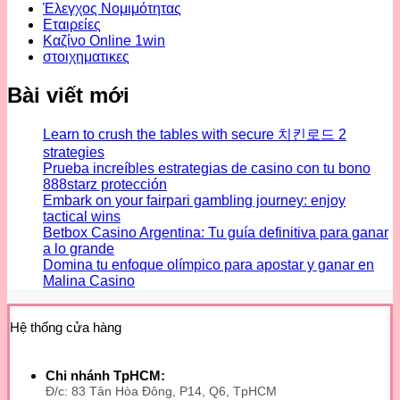
Έλεγχος Νομιμότητας
Εταιρείες
Καζίνο Online 1win
στοιχηματικες
Bài viết mới
Learn to crush the tables with secure 치킨로드 2
strategies
Prueba increíbles estrategias de casino con tu bono
888starz protección
Embark on your fairpari gambling journey: enjoy
tactical wins
Betbox Casino Argentina: Tu guía definitiva para ganar
a lo grande
Domina tu enfoque olímpico para apostar y ganar en
Malina Casino
Hệ thống cửa hàng
Chi nhánh TpHCM:
Đ/c: 83 Tân Hòa Đông, P14, Q6, TpHCM