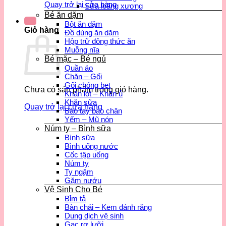
Quay trở lại cửa hàng
Sữa loãng xương
Bé ăn dặm
Bột ăn dặm
Giỏ hàng
Đồ dùng ăn dặm
Hộp trữ đông thức ăn
Muỗng nĩa
Bé mặc – Bé ngủ
Quần áo
Chăn – Gối
Gối chóng bẹt
Chưa có sản phẩm trong giỏ hàng.
Khăn lót – Khăn ủ
Khăn sữa
Quay trở lại cửa hàng
Bao tay bao chân
Yếm – Mũ nón
Núm ty – Bình sữa
Bình sữa
Bình uống nước
Cốc tập uống
Núm ty
Ty ngậm
Gặm nướu
Vệ Sinh Cho Bé
Bỉm tả
Bàn chải – Kem đánh răng
Dung dịch vệ sinh
Gạc rơ lưỡi