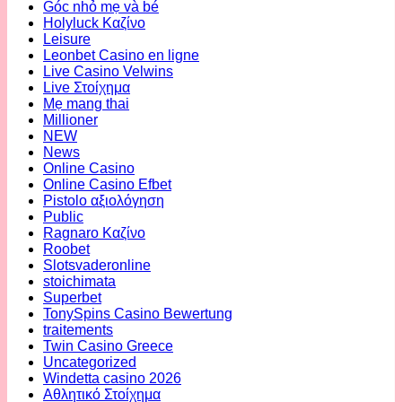
Góc nhỏ mẹ và bé
Holyluck Καζίνο
Leisure
Leonbet Casino en ligne
Live Casino Velwins
Live Στοίχημα
Mẹ mang thai
Millioner
NEW
News
Online Casino
Online Casino Efbet
Pistolo αξιολόγηση
Public
Ragnaro Καζίνο
Roobet
Slotsvaderonline
stoichimata
Superbet
TonySpins Casino Bewertung
traitements
Twin Casino Greece
Uncategorized
Windetta casino 2026
Αθλητικό Στοίχημα