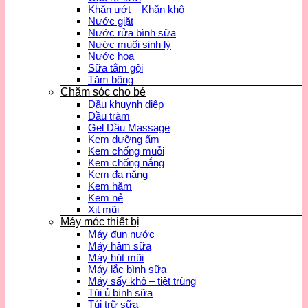
Khăn ướt – Khăn khô
Nước giặt
Nước rửa bình sữa
Nước muối sinh lý
Nước hoa
Sữa tắm gội
Tăm bông
Chăm sóc cho bé
Dầu khuynh diệp
Dầu tràm
Gel Dầu Massage
Kem dưỡng ẩm
Kem chống muỗi
Kem chống nắng
Kem đa năng
Kem hăm
Kem nẻ
Xịt mũi
Máy móc thiết bị
Máy đun nước
Máy hâm sữa
Máy hút mũi
Máy lắc bình sữa
Máy sấy khô – tiệt trùng
Túi ủ bình sữa
Túi trữ sữa