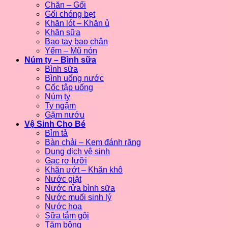
Chăn – Gối
Gối chóng bẹt
Khăn lót – Khăn ủ
Khăn sữa
Bao tay bao chân
Yếm – Mũ nón
Núm ty – Bình sữa
Bình sữa
Bình uống nước
Cốc tập uống
Núm ty
Ty ngậm
Gặm nướu
Vệ Sinh Cho Bé
Bỉm tả
Bàn chải – Kem đánh răng
Dung dịch vệ sinh
Gạc rơ lưỡi
Khăn ướt – Khăn khô
Nước giặt
Nước rửa bình sữa
Nước muối sinh lý
Nước hoa
Sữa tắm gội
Tăm bông