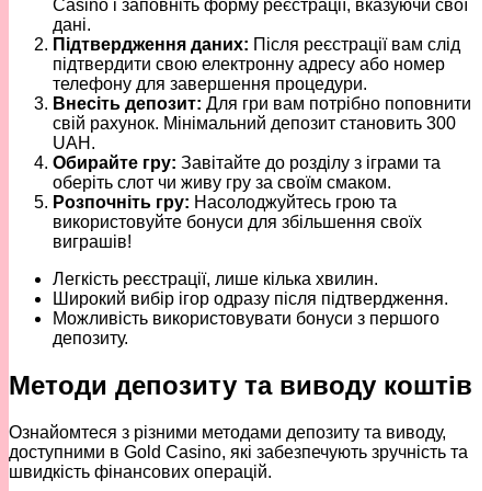
Casino і заповніть форму реєстрації, вказуючи свої
дані.
Підтвердження даних:
Після реєстрації вам слід
підтвердити свою електронну адресу або номер
телефону для завершення процедури.
Внесіть депозит:
Для гри вам потрібно поповнити
свій рахунок. Мінімальний депозит становить 300
UAH.
Обирайте гру:
Завітайте до розділу з іграми та
оберіть слот чи живу гру за своїм смаком.
Розпочніть гру:
Насолоджуйтесь грою та
використовуйте бонуси для збільшення своїх
виграшів!
Легкість реєстрації, лише кілька хвилин.
Широкий вибір ігор одразу після підтвердження.
Можливість використовувати бонуси з першого
депозиту.
Методи депозиту та виводу коштів
Ознайомтеся з різними методами депозиту та виводу,
доступними в Gold Casino, які забезпечують зручність та
швидкість фінансових операцій.