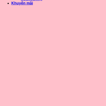
Khuyến mãi