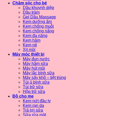
Chăm sóc cho bé
Dầu khuynh diệp
Dầu tràm
Gel Dầu Massage
Kem dưỡng ẩm
Kem chống muỗi
Kem chống nắng
Kem đa năng
Kem hăm
Kem nẻ
Xịt mũi
Máy móc thiết bị
Máy đun nước
Máy hâm sữa
Máy hút mũi
Máy lắc bình sữa
Máy sấy khô – tiệt trùng
Túi ủ bình sữa
Túi trữ sữa
Hộp trữ sữa
Đồ cho mẹ
Kem nứt đầu ty
Kem rạn da
Trà lợi sữa
Sữa rửa mặt