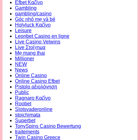
Efbet Καζίνο
Gambling
gambling/casino
Góc nhỏ mẹ và bé
Holyluck Καζίνο
Leisure
Leonbet Casino en ligne
Live Casino Velwins
Live Στοίχημα
Mẹ mang thai
Millioner
NEW
News
Online Casino
Online Casino Efbet
Pistolo αξιολόγηση
Public
Ragnaro Καζίνο
Roobet
Slotsvaderonline
stoichimata
Superbet
TonySpins Casino Bewertung
traitements
Twin Casino Greece