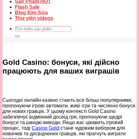
Sản Phẩm HOT
Flash Sale
Blog Bỉm Sửa
Thư viện videos
Tìm
kiếm:
Gold Casino: бонуси, які дійсно
працюють для ваших виграшів
Сьогодні онлайн-казино стають все більш популярними,
пропонуючи ігрові автомати, живі ігри та численні бонуси
для нових гравців. У цьому контексті Gold Casino
забезпечує відмінний досвід гри, пропонуючи щедрі
бонуси та швидкі виводи. Якщо вас цікавить ігровий
процес, тоді
Casino Gold
стане чудовим вибором для
новачків та досвідчених гравців, які прагнуть виграти