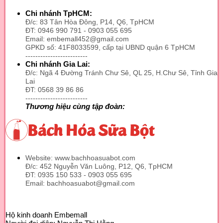
Chi nhánh TpHCM:
Đ/c: 83 Tân Hòa Đông, P14, Q6, TpHCM
ĐT: 0946 990 791 - 0903 055 695
Email: embemall452@gmail.com
GPKD số: 41F8033599, cấp tại UBND quận 6 TpHCM
-------------------------
Chi nhánh Gia Lai:
Đ/c: Ngã 4 Đường Tránh Chư Sê, QL 25, H.Chư Sê, Tỉnh Gia
Lai
ĐT: 0568 39 86 86
-------------------------
Thương hiệu cùng tập đoàn:
Website: www.bachhoasuabot.com
Đ/c: 452 Nguyễn Văn Luông, P12, Q6, TpHCM
ĐT: 0935 150 533 - 0903 055 695
Email: bachhoasuabot@gmail.com
Hộ kinh doanh Embemall