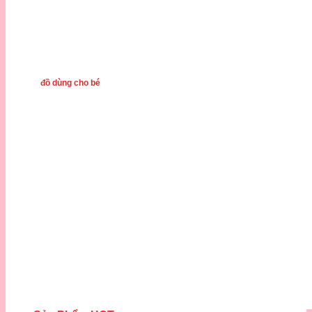
đồ dùng cho bé