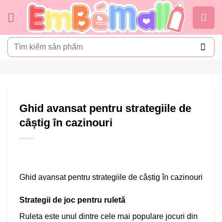
Bỏ
qua
nội
Tìm
dung
kiếm:
Ghid avansat pentru strategiile de
câștig în cazinouri
Ghid avansat pentru strategiile de câștig în cazinouri
Strategii de joc pentru ruletă
Ruleta este unul dintre cele mai populare jocuri din