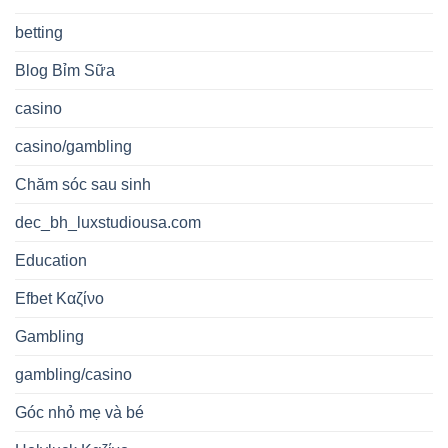
betting
Blog Bỉm Sữa
casino
casino/gambling
Chăm sóc sau sinh
dec_bh_luxstudiousa.com
Education
Efbet Καζίνο
Gambling
gambling/casino
Góc nhỏ mẹ và bé