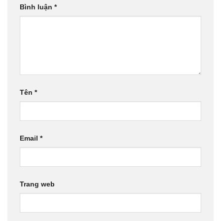
Bình luận
*
Tên
*
Email
*
Trang web