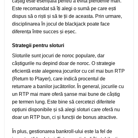
câștig este esențială pentru a evita pierderile mari.
Este recomandat să îți alegi o sumă pe care ești
dispus să o riști și să te ții de aceasta. Prin urmare,
disciplinarea în jocul de blackjack poate face
diferența între succes și eșec.
Strategii pentru sloturi
Sloturile sunt jocuri de noroc populare, dar
câștigurile nu depind doar de noroc. O strategie
eficientă este alegerea jocurilor cu cel mai bun RTP
(Return to Player), care indică procentul de
returnare a banilor jucătorilor. În general, jocurile cu
un RTP mai mare oferă șanse mai bune de câștig
pe termen lung. Este bine să cercetezi diferitele
opțiuni disponibile și să alegi sloturi care oferă nu
doar un RTP bun, ci și funcții de bonus atractive.
În plus, gestionarea bankroll-ului este la fel de