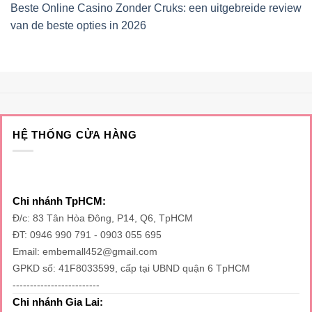
Beste Online Casino Zonder Cruks: een uitgebreide review
van de beste opties in 2026
HỆ THỐNG CỬA HÀNG
Chi nhánh TpHCM:
Đ/c: 83 Tân Hòa Đông, P14, Q6, TpHCM
ĐT: 0946 990 791 - 0903 055 695
Email: embemall452@gmail.com
GPKD số: 41F8033599, cấp tại UBND quận 6 TpHCM
-------------------------
Chi nhánh Gia Lai: