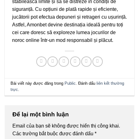
stabilească limite și să se distreze în condiții de
siguranță. Cu opțiuni de plată rapide și eficiente,
jucătorii pot efectua depuneri și retrageri cu ușurință.
Astfel, Amonbet devine destinația ideală pentru toți
cei care doresc să exploreze lumea jocurilor de
noroc online într-un mod responsabil și plăcut.
Bài viết này được đăng trong
Public
. Đánh dấu
liên kết thường
trực
.
Để lại một bình luận
Email của bạn sẽ không được hiển thị công khai.
Các trường bắt buộc được đánh dấu
*