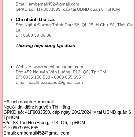
Email: embemall452@gmail.com
GPKD số: 41F8033599, cấp tại UBND quận 6 TpHCM
-------------------------
Chi nhánh Gia Lai:
Đ/c: Ngã 4 Đường Tránh Chư Sê, QL 25, H.Chư Sê, Tỉnh Gia
Lai
ĐT: 0568 39 86 86
-------------------------
Thương hiệu cùng tập đoàn:
Website: www.bachhoasuabot.com
Đ/c: 452 Nguyễn Văn Luông, P12, Q6, TpHCM
ĐT: 0935 150 533 - 0903 055 695
Email: bachhoasuabot@gmail.com
Hộ kinh doanh Embemall
Người đại diện: Nguyễn Thị Hằng
GPKD số: 41F8033599, cấp ngày 20/2/2024 tại UBND quận 6
TpHCM
Đ/c: 83 Tân Hòa Đông, P14, Q6, TpHCM
ĐT: 0903 055 695
Email: embemall452@gmail.com