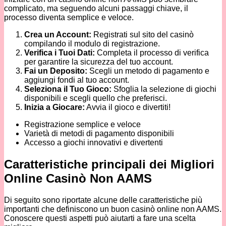
complicato, ma seguendo alcuni passaggi chiave, il
processo diventa semplice e veloce.
Crea un Account:
Registrati sul sito del casinò
compilando il modulo di registrazione.
Verifica i Tuoi Dati:
Completa il processo di verifica
per garantire la sicurezza del tuo account.
Fai un Deposito:
Scegli un metodo di pagamento e
aggiungi fondi al tuo account.
Seleziona il Tuo Gioco:
Sfoglia la selezione di giochi
disponibili e scegli quello che preferisci.
Inizia a Giocare:
Avvia il gioco e divertiti!
Registrazione semplice e veloce
Varietà di metodi di pagamento disponibili
Accesso a giochi innovativi e divertenti
Caratteristiche principali dei Migliori
Online Casinò Non AAMS
Di seguito sono riportate alcune delle caratteristiche più
importanti che definiscono un buon casinò online non AAMS.
Conoscere questi aspetti può aiutarti a fare una scelta