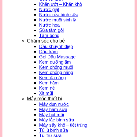
Khăn ướt – Khăn khô
Nước giặt
Nước rửa bình sữa
Nước muối sinh lý
Nước hoa
Sữa tắm gội
Tăm bông
Chăm sóc cho bé
Dầu khuynh diệp
Dầu tràm
Gel Dầu Massage
Kem dưỡng ẩm
Kem chống muỗi
Kem chống nắng
Kem đa năng
Kem hăm
Kem nẻ
Xịt mũi
Máy móc thiết bị
Máy đun nước
Máy hâm sữa
Máy hút mũi
Máy lắc bình sữa
Máy sấy khô – tiệt trùng
Túi ủ bình sữa
Túi trữ sữa