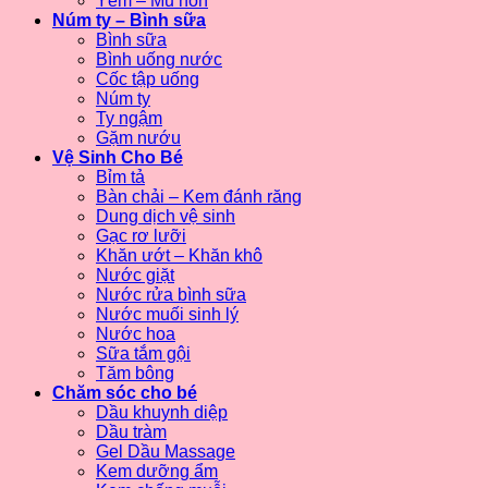
Yếm – Mũ nón
Núm ty – Bình sữa
Bình sữa
Bình uống nước
Cốc tập uống
Núm ty
Ty ngậm
Gặm nướu
Vệ Sinh Cho Bé
Bỉm tả
Bàn chải – Kem đánh răng
Dung dịch vệ sinh
Gạc rơ lưỡi
Khăn ướt – Khăn khô
Nước giặt
Nước rửa bình sữa
Nước muối sinh lý
Nước hoa
Sữa tắm gội
Tăm bông
Chăm sóc cho bé
Dầu khuynh diệp
Dầu tràm
Gel Dầu Massage
Kem dưỡng ẩm