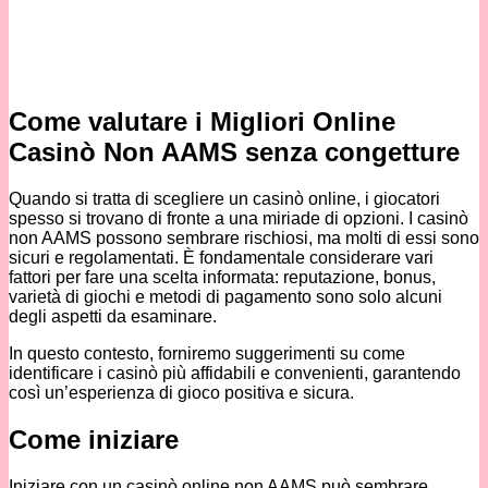
Come valutare i Migliori Online
Casinò Non AAMS senza congetture
Quando si tratta di scegliere un casinò online, i giocatori
spesso si trovano di fronte a una miriade di opzioni. I casinò
non AAMS possono sembrare rischiosi, ma molti di essi sono
sicuri e regolamentati. È fondamentale considerare vari
fattori per fare una scelta informata: reputazione, bonus,
varietà di giochi e metodi di pagamento sono solo alcuni
degli aspetti da esaminare.
In questo contesto, forniremo suggerimenti su come
identificare i casinò più affidabili e convenienti, garantendo
così un’esperienza di gioco positiva e sicura.
Come iniziare
Iniziare con un casinò online non AAMS può sembrare