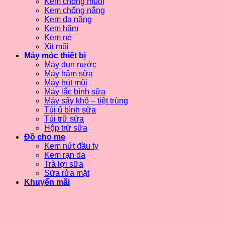
Kem chống muỗi
Kem chống nắng
Kem đa năng
Kem hăm
Kem nẻ
Xịt mũi
Máy móc thiết bị
Máy đun nước
Máy hâm sữa
Máy hút mũi
Máy lắc bình sữa
Máy sấy khô – tiệt trùng
Túi ủ bình sữa
Túi trữ sữa
Hộp trữ sữa
Đồ cho mẹ
Kem nứt đầu ty
Kem rạn da
Trà lợi sữa
Sữa rửa mặt
Khuyến mãi