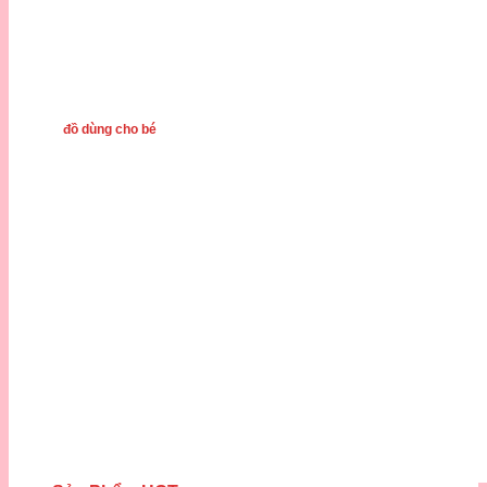
đồ dùng cho bé